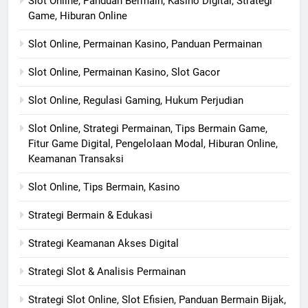
Slot Online, Panduan Bermain, Kasino Digital, Strategi
Game, Hiburan Online
Slot Online, Permainan Kasino, Panduan Permainan
Slot Online, Permainan Kasino, Slot Gacor
Slot Online, Regulasi Gaming, Hukum Perjudian
Slot Online, Strategi Permainan, Tips Bermain Game,
Fitur Game Digital, Pengelolaan Modal, Hiburan Online,
Keamanan Transaksi
Slot Online, Tips Bermain, Kasino
Strategi Bermain & Edukasi
Strategi Keamanan Akses Digital
Strategi Slot & Analisis Permainan
Strategi Slot Online, Slot Efisien, Panduan Bermain Bijak,