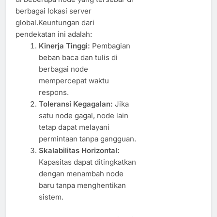
berbagai lokasi server
global.Keuntungan dari
pendekatan ini adalah:
Kinerja Tinggi:
Pembagian
beban baca dan tulis di
berbagai node
mempercepat waktu
respons.
Toleransi Kegagalan:
Jika
satu node gagal, node lain
tetap dapat melayani
permintaan tanpa gangguan.
Skalabilitas Horizontal:
Kapasitas dapat ditingkatkan
dengan menambah node
baru tanpa menghentikan
sistem.