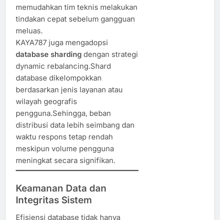
memudahkan tim teknis melakukan
tindakan cepat sebelum gangguan
meluas.
KAYA787 juga mengadopsi
database sharding
dengan strategi
dynamic rebalancing.Shard
database dikelompokkan
berdasarkan jenis layanan atau
wilayah geografis
pengguna.Sehingga, beban
distribusi data lebih seimbang dan
waktu respons tetap rendah
meskipun volume pengguna
meningkat secara signifikan.
Keamanan Data dan
Integritas Sistem
Efisiensi database tidak hanya