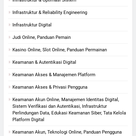
Infrastruktur & Optimasi Sistem
Infrastruktur & Reliability Engineering
Infrastruktur Digital
Judi Online, Panduan Pemain
Kasino Online, Slot Online, Panduan Permainan
Keamanan & Autentikasi Digital
Keamanan Akses & Manajemen Platform
Keamanan Akses & Privasi Pengguna
Keamanan Akun Online, Manajemen Identitas Digital,
Sistem Verifikasi dan Autentikasi, Infrastruktur
Perlindungan Data, Edukasi Keamanan Siber, Tata Kelola
Platform Digital
Keamanan Akun, Teknologi Online, Panduan Pengguna