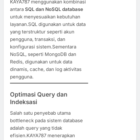
KAYA787 menggunakan kombinasi
antara
SQL dan NoSQL database
untuk menyesuaikan kebutuhan
layanan.SQL digunakan untuk data
yang terstruktur seperti akun
pengguna, transaksi, dan
konfigurasi sistem.Sementara
NoSQL, seperti MongoDB dan
Redis, digunakan untuk data
dinamis, cache, dan log aktivitas
pengguna.
Optimasi Query dan
Indeksasi
Salah satu penyebab utama
bottleneck pada sistem database
adalah query yang tidak
efisien.KAYA787 menerapkan