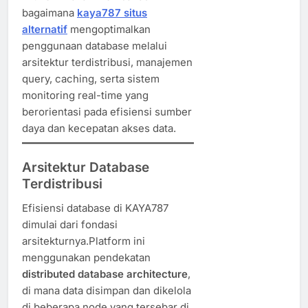
bagaimana
kaya787 situs
alternatif
mengoptimalkan
penggunaan database melalui
arsitektur terdistribusi, manajemen
query, caching, serta sistem
monitoring real-time yang
berorientasi pada efisiensi sumber
daya dan kecepatan akses data.
Arsitektur Database
Terdistribusi
Efisiensi database di KAYA787
dimulai dari fondasi
arsitekturnya.Platform ini
menggunakan pendekatan
distributed database architecture
,
di mana data disimpan dan dikelola
di beberapa node yang tersebar di