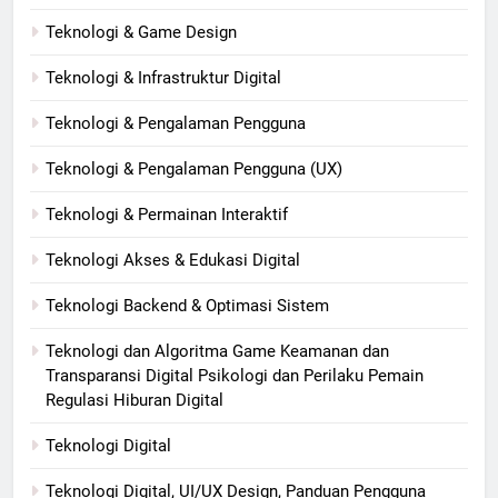
Teknologi & Game Design
Teknologi & Infrastruktur Digital
Teknologi & Pengalaman Pengguna
Teknologi & Pengalaman Pengguna (UX)
Teknologi & Permainan Interaktif
Teknologi Akses & Edukasi Digital
Teknologi Backend & Optimasi Sistem
Teknologi dan Algoritma Game Keamanan dan
Transparansi Digital Psikologi dan Perilaku Pemain
Regulasi Hiburan Digital
Teknologi Digital
Teknologi Digital, UI/UX Design, Panduan Pengguna