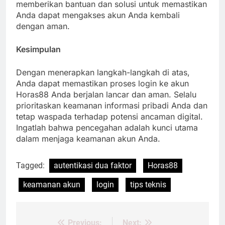
memberikan bantuan dan solusi untuk memastikan
Anda dapat mengakses akun Anda kembali
dengan aman.
Kesimpulan
Dengan menerapkan langkah-langkah di atas,
Anda dapat memastikan proses login ke akun
Horas88 Anda berjalan lancar dan aman. Selalu
prioritaskan keamanan informasi pribadi Anda dan
tetap waspada terhadap potensi ancaman digital.
Ingatlah bahwa pencegahan adalah kunci utama
dalam menjaga keamanan akun Anda.
Tagged:
autentikasi dua faktor
Horas88
keamanan akun
login
tips teknis
Previous:
Next: