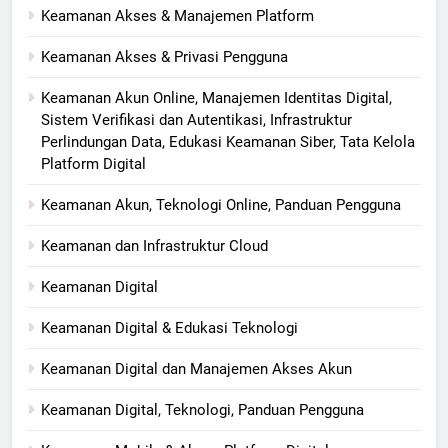
Keamanan Akses & Manajemen Platform
Keamanan Akses & Privasi Pengguna
Keamanan Akun Online, Manajemen Identitas Digital,
Sistem Verifikasi dan Autentikasi, Infrastruktur
Perlindungan Data, Edukasi Keamanan Siber, Tata Kelola
Platform Digital
Keamanan Akun, Teknologi Online, Panduan Pengguna
Keamanan dan Infrastruktur Cloud
Keamanan Digital
Keamanan Digital & Edukasi Teknologi
Keamanan Digital dan Manajemen Akses Akun
Keamanan Digital, Teknologi, Panduan Pengguna