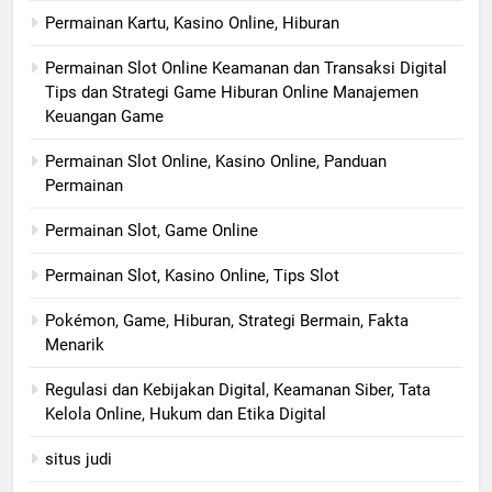
Permainan Kartu, Kasino Online, Hiburan
Permainan Slot Online Keamanan dan Transaksi Digital
Tips dan Strategi Game Hiburan Online Manajemen
Keuangan Game
Permainan Slot Online, Kasino Online, Panduan
Permainan
Permainan Slot, Game Online
Permainan Slot, Kasino Online, Tips Slot
Pokémon, Game, Hiburan, Strategi Bermain, Fakta
Menarik
Regulasi dan Kebijakan Digital, Keamanan Siber, Tata
Kelola Online, Hukum dan Etika Digital
situs judi