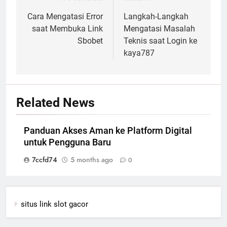
Post
navigation
Cara Mengatasi Error
Langkah-Langkah
saat Membuka Link
Mengatasi Masalah
Sbobet
Teknis saat Login ke
kaya787
Related News
Panduan Akses Aman ke Platform Digital
untuk Pengguna Baru
7ccfd74
5 months ago
0
situs link slot gacor