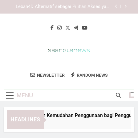
Lebih Praktis
Skip
Panduan Menggunakan Slot Lebah4D Secara
to
Aman dan Nyaman untuk Pengalaman Akses
content
yang Lebih Terarah
LAE138 Login dan Kebiasaan Digital yang Lebih
Aman
Slot Lebah4D dan Kemudahan Penggunaan bagi
Pengguna Aktif Digital
Lebah4D Alternatif sebagai Pilihan Akses yang
Lebih Praktis
Panduan Menggunakan Slot Lebah4D Secara
SB Angla News
Aman dan Nyaman untuk Pengalaman Akses
Dapatkan Berita Terbaru Dan Terpercaya
yang Lebih Terarah
NEWSLETTER
RANDOM NEWS
LAE138 Login dan Kebiasaan Digital yang Lebih
Dari Bangladesh Di SB Angla News. Ikuti
Aman
Berita Politik, Bisnis, Dan Sosial.
MENU
Slot Lebah4D dan Kemudahan Penggunaan bagi Pengguna Aktif
HEADLINES
3 Months Ago