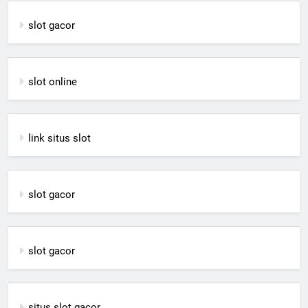
slot gacor
slot online
link situs slot
slot gacor
slot gacor
situs slot gacor