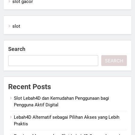
slot gacor
slot
Search
SEARCH
Recent Posts
Slot Lebah4D dan Kemudahan Penggunaan bagi
Pengguna Aktif Digital
Lebah4D Alternatif sebagai Pilihan Akses yang Lebih
Praktis