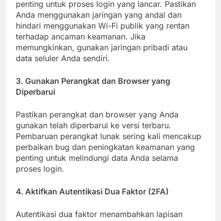
penting untuk proses login yang lancar. Pastikan
Anda menggunakan jaringan yang andal dan
hindari menggunakan Wi-Fi publik yang rentan
terhadap ancaman keamanan. Jika
memungkinkan, gunakan jaringan pribadi atau
data seluler Anda sendiri.
3. Gunakan Perangkat dan Browser yang
Diperbarui
Pastikan perangkat dan browser yang Anda
gunakan telah diperbarui ke versi terbaru.
Pembaruan perangkat lunak sering kali mencakup
perbaikan bug dan peningkatan keamanan yang
penting untuk melindungi data Anda selama
proses login.
4. Aktifkan Autentikasi Dua Faktor (2FA)
Autentikasi dua faktor menambahkan lapisan