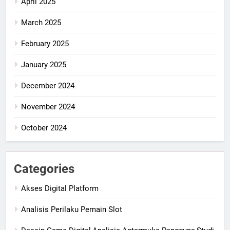
April 2025
March 2025
February 2025
January 2025
December 2024
November 2024
October 2024
Categories
Akses Digital Platform
Analisis Perilaku Pemain Slot