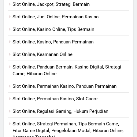
Slot Online, Jackpot, Strategi Bermain
Slot Online, Judi Online, Permainan Kasino
Slot Online, Kasino Online, Tips Bermain
Slot Online, Kasino, Panduan Permainan
Slot Online, Keamanan Online
Slot Online, Panduan Bermain, Kasino Digital, Strategi
Game, Hiburan Online
Slot Online, Permainan Kasino, Panduan Permainan
Slot Online, Permainan Kasino, Slot Gacor
Slot Online, Regulasi Gaming, Hukum Perjudian
Slot Online, Strategi Permainan, Tips Bermain Game,
Fitur Game Digital, Pengelolaan Modal, Hiburan Online,