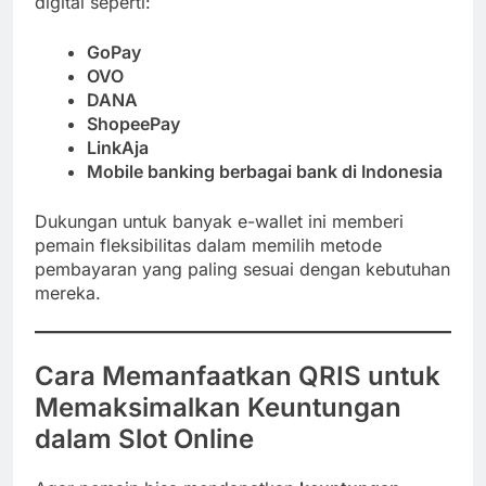
digital seperti:
GoPay
OVO
DANA
ShopeePay
LinkAja
Mobile banking berbagai bank di Indonesia
Dukungan untuk banyak e-wallet ini memberi
pemain fleksibilitas dalam memilih metode
pembayaran yang paling sesuai dengan kebutuhan
mereka.
Cara Memanfaatkan QRIS untuk
Memaksimalkan Keuntungan
dalam Slot Online