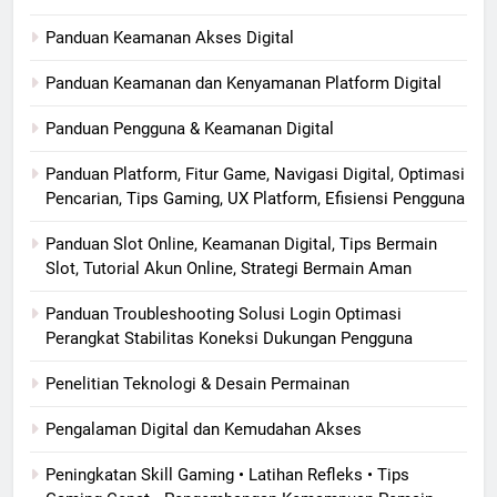
Panduan Keamanan Akses Digital
Panduan Keamanan dan Kenyamanan Platform Digital
Panduan Pengguna & Keamanan Digital
Panduan Platform, Fitur Game, Navigasi Digital, Optimasi
Pencarian, Tips Gaming, UX Platform, Efisiensi Pengguna
Panduan Slot Online, Keamanan Digital, Tips Bermain
Slot, Tutorial Akun Online, Strategi Bermain Aman
Panduan Troubleshooting Solusi Login Optimasi
Perangkat Stabilitas Koneksi Dukungan Pengguna
Penelitian Teknologi & Desain Permainan
Pengalaman Digital dan Kemudahan Akses
Peningkatan Skill Gaming • Latihan Refleks • Tips