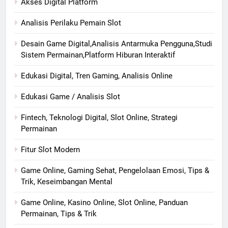
Akses Digital Platform
Analisis Perilaku Pemain Slot
Desain Game Digital,Analisis Antarmuka Pengguna,Studi
Sistem Permainan,Platform Hiburan Interaktif
Edukasi Digital, Tren Gaming, Analisis Online
Edukasi Game / Analisis Slot
Fintech, Teknologi Digital, Slot Online, Strategi
Permainan
Fitur Slot Modern
Game Online, Gaming Sehat, Pengelolaan Emosi, Tips &
Trik, Keseimbangan Mental
Game Online, Kasino Online, Slot Online, Panduan
Permainan, Tips & Trik