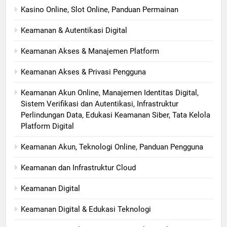
Kasino Online, Slot Online, Panduan Permainan
Keamanan & Autentikasi Digital
Keamanan Akses & Manajemen Platform
Keamanan Akses & Privasi Pengguna
Keamanan Akun Online, Manajemen Identitas Digital,
Sistem Verifikasi dan Autentikasi, Infrastruktur
Perlindungan Data, Edukasi Keamanan Siber, Tata Kelola
Platform Digital
Keamanan Akun, Teknologi Online, Panduan Pengguna
Keamanan dan Infrastruktur Cloud
Keamanan Digital
Keamanan Digital & Edukasi Teknologi