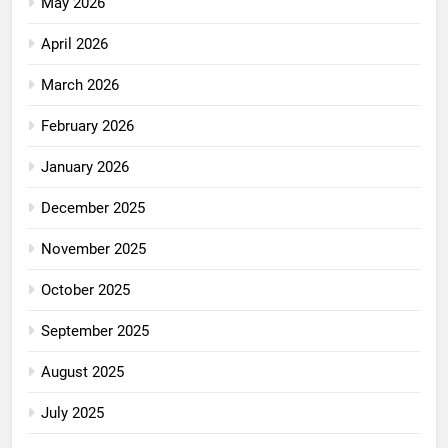
May 2026
April 2026
March 2026
February 2026
January 2026
December 2025
November 2025
October 2025
September 2025
August 2025
July 2025