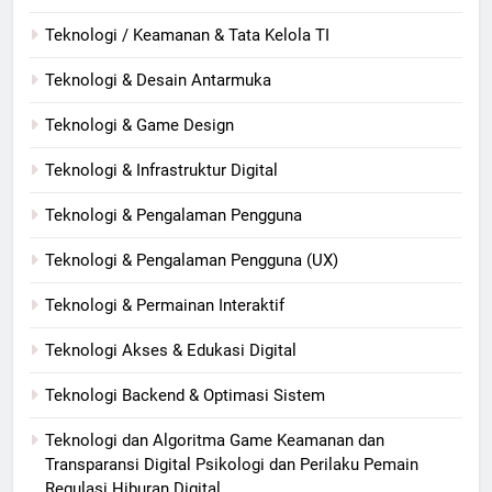
Teknologi / Keamanan & Tata Kelola TI
Teknologi & Desain Antarmuka
Teknologi & Game Design
Teknologi & Infrastruktur Digital
Teknologi & Pengalaman Pengguna
Teknologi & Pengalaman Pengguna (UX)
Teknologi & Permainan Interaktif
Teknologi Akses & Edukasi Digital
Teknologi Backend & Optimasi Sistem
Teknologi dan Algoritma Game Keamanan dan
Transparansi Digital Psikologi dan Perilaku Pemain
Regulasi Hiburan Digital