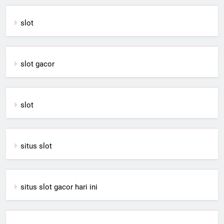
slot
slot gacor
slot
situs slot
situs slot gacor hari ini