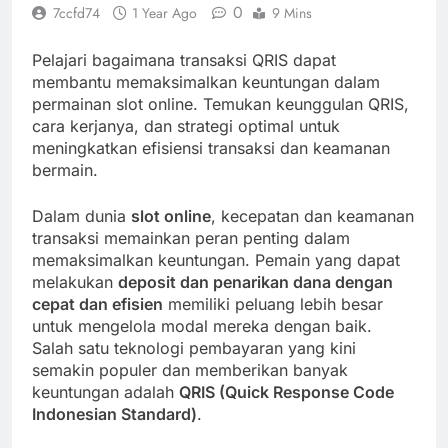
0
7ccfd74
1 Year Ago
9 Mins
Pelajari bagaimana transaksi QRIS dapat
membantu memaksimalkan keuntungan dalam
permainan slot online. Temukan keunggulan QRIS,
cara kerjanya, dan strategi optimal untuk
meningkatkan efisiensi transaksi dan keamanan
bermain.
Dalam dunia
slot online
, kecepatan dan keamanan
transaksi memainkan peran penting dalam
memaksimalkan keuntungan. Pemain yang dapat
melakukan
deposit dan penarikan dana dengan
cepat dan efisien
memiliki peluang lebih besar
untuk mengelola modal mereka dengan baik.
Salah satu teknologi pembayaran yang kini
semakin populer dan memberikan banyak
keuntungan adalah
QRIS (Quick Response Code
Indonesian Standard)
.