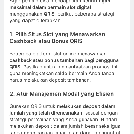
Agar pemain bisa mendapatkan
keuntungan
maksimal dalam bermain slot digital
menggunakan QRIS
, berikut beberapa strategi
yang dapat diterapkan:
1. Pilih Situs Slot yang Menawarkan
Cashback atau Bonus QRIS
Beberapa platform slot online menawarkan
cashback atau bonus tambahan bagi pengguna
QRIS
. Pastikan untuk memanfaatkan promosi ini
guna meningkatkan saldo bermain Anda tanpa
harus melakukan deposit tambahan.
2. Atur Manajemen Modal yang Efisien
Gunakan QRIS untuk
melakukan deposit dalam
jumlah yang telah direncanakan
, sesuai dengan
strategi permainan yang Anda gunakan. Hindari
melakukan deposit dalam jumlah besar sekaligus
tanpa perencanaan, agar tetap dapat mengontrol