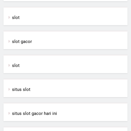
slot
slot gacor
slot
situs slot
situs slot gacor hari ini