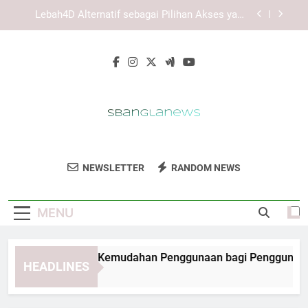
Skip
Panduan Menggunakan Slot Lebah4D Secara
to
Aman dan Nyaman untuk Pengalaman Akses
yang Lebih Terarah
content
LAE138 Login dan Kebiasaan Digital yang Lebih
Aman
Slot Lebah4D dan Kemudahan Penggunaan bagi
Pengguna Aktif Digital
Lebah4D Alternatif sebagai Pilihan Akses yang
Lebih Praktis
Panduan Menggunakan Slot Lebah4D Secara
Aman dan Nyaman untuk Pengalaman Akses
SB Angla News
yang Lebih Terarah
Dapatkan Berita Terbaru Dan Terpercaya
LAE138 Login dan Kebiasaan Digital yang Lebih
NEWSLETTER
RANDOM NEWS
Aman
Dari Bangladesh Di SB Angla News. Ikuti
Berita Politik, Bisnis, Dan Sosial.
MENU
ot Lebah4D dan Kemudahan Penggunaan bagi Pengguna Aktif D
HEADLINES
Months Ago