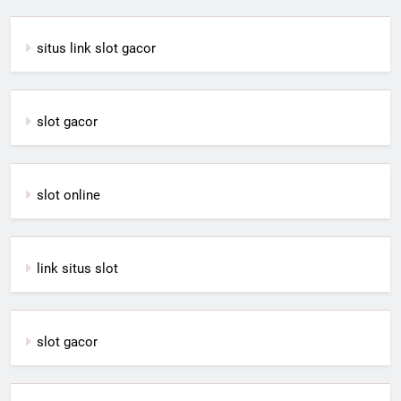
situs link slot gacor
slot gacor
slot online
link situs slot
slot gacor