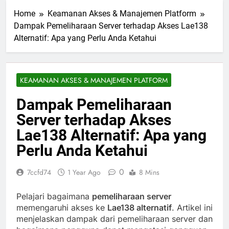
Home
Keamanan Akses & Manajemen Platform
Dampak Pemeliharaan Server terhadap Akses Lae138
Alternatif: Apa yang Perlu Anda Ketahui
KEAMANAN AKSES & MANAJEMEN PLATFORM
Dampak Pemeliharaan
Server terhadap Akses
Lae138 Alternatif: Apa yang
Perlu Anda Ketahui
0
7ccfd74
1 Year Ago
8 Mins
Pelajari bagaimana
pemeliharaan server
memengaruhi akses ke
Lae138 alternatif
. Artikel ini
menjelaskan dampak dari pemeliharaan server dan