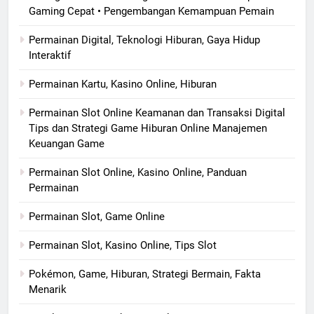
Gaming Cepat • Pengembangan Kemampuan Pemain
Permainan Digital, Teknologi Hiburan, Gaya Hidup
Interaktif
Permainan Kartu, Kasino Online, Hiburan
Permainan Slot Online Keamanan dan Transaksi Digital
Tips dan Strategi Game Hiburan Online Manajemen
Keuangan Game
Permainan Slot Online, Kasino Online, Panduan
Permainan
Permainan Slot, Game Online
Permainan Slot, Kasino Online, Tips Slot
Pokémon, Game, Hiburan, Strategi Bermain, Fakta
Menarik