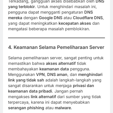
Terkadang, gangguan akses disebabkan oleh
DNS
yang terblokir
. Untuk menghindari masalah ini,
pengguna dapat mengganti pengaturan
DNS
mereka
dengan
Google DNS
atau
Cloudflare DNS
,
yang dapat meningkatkan
kecepatan akses
dan
mengatasi beberapa masalah pemblokiran.
4.
Keamanan Selama Pemeliharaan Server
Selama pemeliharaan server, sangat penting untuk
memastikan bahwa
akses alternatif
tidak
membahayakan
keamanan data
pengguna.
Menggunakan
VPN
,
DNS aman
, dan
menghindari
link yang tidak sah
adalah langkah-langkah yang
sangat disarankan untuk menjaga
privasi dan
keamanan data pribadi
. Jangan pernah
mengakses
link alternatif
dari sumber yang tidak
terpercaya, karena ini dapat menyebabkan
serangan phishing
atau
malware
.