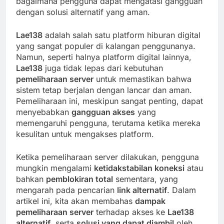
bagaimana pengguna dapat mengatasi gangguan
dengan solusi alternatif yang aman.
Lae138
adalah salah satu platform hiburan digital
yang sangat populer di kalangan penggunanya.
Namun, seperti halnya platform digital lainnya,
Lae138
juga tidak lepas dari kebutuhan
pemeliharaan server
untuk memastikan bahwa
sistem tetap berjalan dengan lancar dan aman.
Pemeliharaan ini, meskipun sangat penting, dapat
menyebabkan
gangguan akses
yang
memengaruhi pengguna, terutama ketika mereka
kesulitan untuk mengakses platform.
Ketika pemeliharaan server dilakukan, pengguna
mungkin mengalami
ketidakstabilan koneksi
atau
bahkan
pemblokiran total
sementara, yang
mengarah pada pencarian
link alternatif
. Dalam
artikel ini, kita akan membahas
dampak
pemeliharaan server
terhadap akses ke
Lae138
alternatif
, serta
solusi yang dapat diambil
oleh