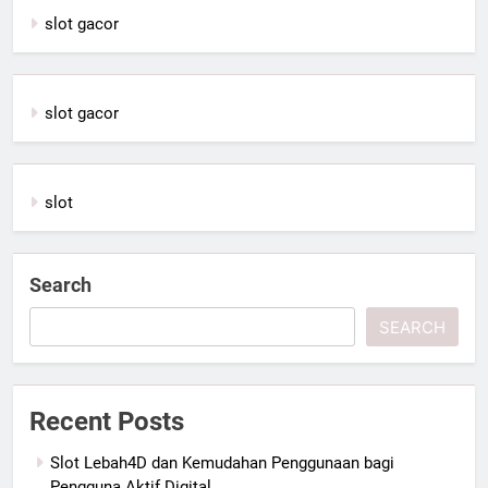
slot gacor
slot gacor
slot
Search
SEARCH
Recent Posts
Slot Lebah4D dan Kemudahan Penggunaan bagi
Pengguna Aktif Digital