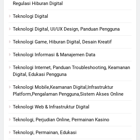
Regulasi Hiburan Digital
Teknologi Digital
Teknologi Digital, UI/UX Design, Panduan Pengguna
Teknologi Game, Hiburan Digital, Desain Kreatif
Teknologi Informasi & Manajemen Data
Teknologi Internet, Panduan Troubleshooting, Keamanan
Digital, Edukasi Pengguna
Teknologi Mobile,Keamanan Digital,Infrastruktur
Platform,Pengalaman Pengguna,Sistem Akses Online
Teknologi Web & Infrastruktur Digital
Teknologi, Perjudian Online, Permainan Kasino
Teknologi, Permainan, Edukasi