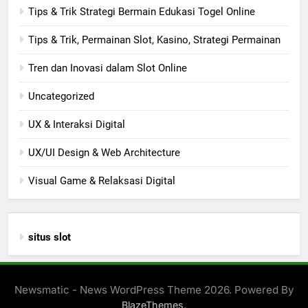
Tips & Trik Strategi Bermain Edukasi Togel Online
Tips & Trik, Permainan Slot, Kasino, Strategi Permainan
Tren dan Inovasi dalam Slot Online
Uncategorized
UX & Interaksi Digital
UX/UI Design & Web Architecture
Visual Game & Relaksasi Digital
situs slot
Newsmatic - News WordPress Theme 2026. Powered By
.
BlazeThemes