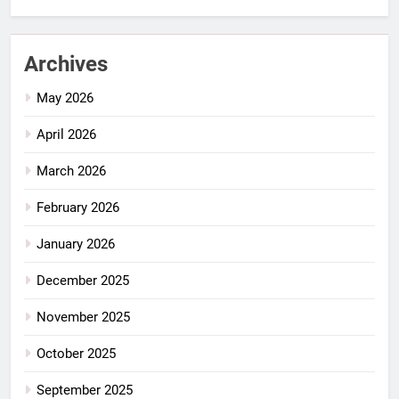
Archives
May 2026
April 2026
March 2026
February 2026
January 2026
December 2025
November 2025
October 2025
September 2025