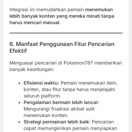
Integrasi ini memudahkan pemain
menemukan
lebih banyak konten yang mereka minati tanpa
harus mencari manual
.
6. Manfaat Penggunaan Fitur Pencarian
Efektif
Menguasai pencarian di Pokemon787 memberikan
banyak keuntungan:
Efisiensi waktu:
Pemain menemukan item,
konten, atau fitur tanpa harus menjelajahi
seluruh platform.
Pengalaman bermain lebih lancar:
Mengurangi frustrasi akibat sulit
menemukan konten.
Strategi permainan lebih baik:
Pencarian
cepat memungkinkan pemain menyiapkan