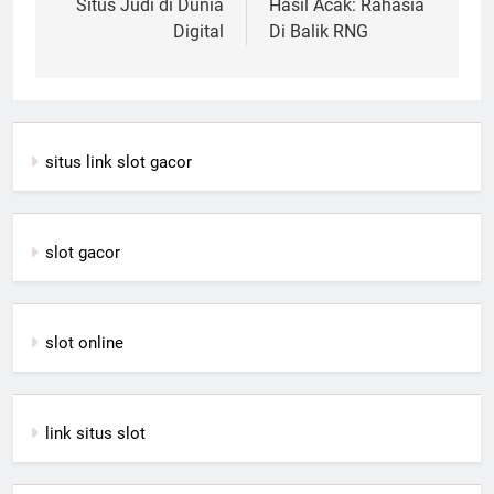
Situs Judi di Dunia
Hasil Acak: Rahasia
Digital
Di Balik RNG
situs link slot gacor
slot gacor
slot online
link situs slot