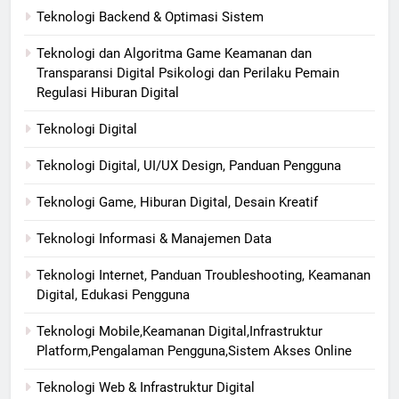
Teknologi Backend & Optimasi Sistem
Teknologi dan Algoritma Game Keamanan dan
Transparansi Digital Psikologi dan Perilaku Pemain
Regulasi Hiburan Digital
Teknologi Digital
Teknologi Digital, UI/UX Design, Panduan Pengguna
Teknologi Game, Hiburan Digital, Desain Kreatif
Teknologi Informasi & Manajemen Data
Teknologi Internet, Panduan Troubleshooting, Keamanan
Digital, Edukasi Pengguna
Teknologi Mobile,Keamanan Digital,Infrastruktur
Platform,Pengalaman Pengguna,Sistem Akses Online
Teknologi Web & Infrastruktur Digital