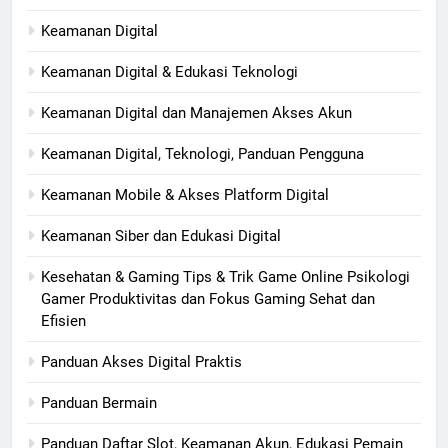
Keamanan Digital
Keamanan Digital & Edukasi Teknologi
Keamanan Digital dan Manajemen Akses Akun
Keamanan Digital, Teknologi, Panduan Pengguna
Keamanan Mobile & Akses Platform Digital
Keamanan Siber dan Edukasi Digital
Kesehatan & Gaming Tips & Trik Game Online Psikologi
Gamer Produktivitas dan Fokus Gaming Sehat dan
Efisien
Panduan Akses Digital Praktis
Panduan Bermain
Panduan Daftar Slot, Keamanan Akun, Edukasi Pemain