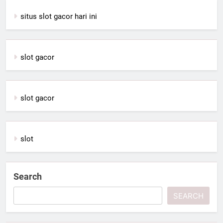
situs slot gacor hari ini
slot gacor
slot gacor
slot
Search
SEARCH