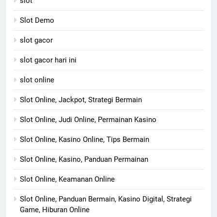
slot
Slot Demo
slot gacor
slot gacor hari ini
slot online
Slot Online, Jackpot, Strategi Bermain
Slot Online, Judi Online, Permainan Kasino
Slot Online, Kasino Online, Tips Bermain
Slot Online, Kasino, Panduan Permainan
Slot Online, Keamanan Online
Slot Online, Panduan Bermain, Kasino Digital, Strategi
Game, Hiburan Online