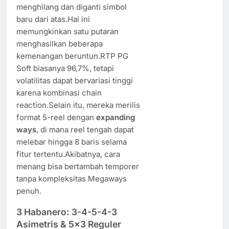
menghilang dan diganti simbol
baru dari atas.Hal ini
memungkinkan satu putaran
menghasilkan beberapa
kemenangan beruntun.RTP PG
Soft biasanya 96,7%, tetapi
volatilitas dapat bervariasi tinggi
karena kombinasi chain
reaction.Selain itu, mereka merilis
format 5-reel dengan
expanding
ways
, di mana reel tengah dapat
melebar hingga 8 baris selama
fitur tertentu.Akibatnya, cara
menang bisa bertambah temporer
tanpa kompleksitas Megaways
penuh.
3 Habanero: 3-4-5-4-3
Asimetris & 5×3 Reguler