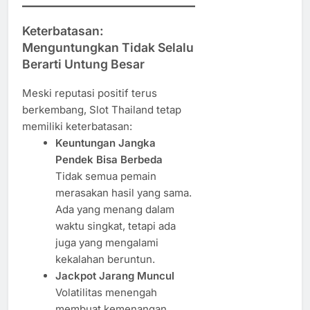
Keterbatasan:
Menguntungkan Tidak Selalu
Berarti Untung Besar
Meski reputasi positif terus
berkembang, Slot Thailand tetap
memiliki keterbatasan:
Keuntungan Jangka
Pendek Bisa Berbeda
Tidak semua pemain
merasakan hasil yang sama.
Ada yang menang dalam
waktu singkat, tetapi ada
juga yang mengalami
kekalahan beruntun.
Jackpot Jarang Muncul
Volatilitas menengah
membuat kemenangan