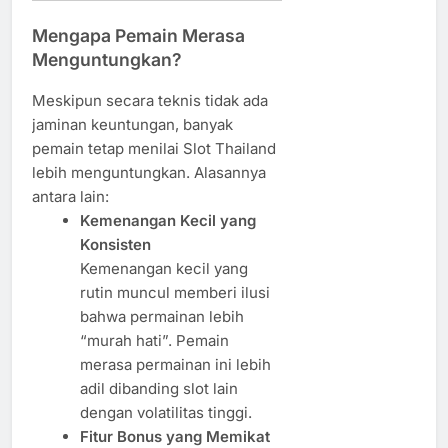
Mengapa Pemain Merasa
Menguntungkan?
Meskipun secara teknis tidak ada
jaminan keuntungan, banyak
pemain tetap menilai Slot Thailand
lebih menguntungkan. Alasannya
antara lain:
Kemenangan Kecil yang
Konsisten
Kemenangan kecil yang
rutin muncul memberi ilusi
bahwa permainan lebih
“murah hati”. Pemain
merasa permainan ini lebih
adil dibanding slot lain
dengan volatilitas tinggi.
Fitur Bonus yang Memikat