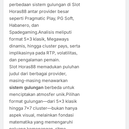
perbedaan sistem gulungan di Slot
Horas88 antar provider besar
seperti Pragmatic Play, PG Soft,
Habanero, dan
Spadegaming.Analisis meliputi
format 5×3 klasik, Megaways
dinamis, hingga cluster pays, serta
implikasinya pada RTP, volatilitas,
dan pengalaman pemain.
Slot Horas88 memadukan puluhan
judul dari berbagai provider,
masing-masing menawarkan
sistem gulungan
berbeda untuk
menciptakan atmosfer unik.Pilihan
format gulungan—dari 5×3 klasik
hingga 7×7 cluster—bukan hanya
aspek visual, melainkan fondasi
matematika yang memengaruhi
peluang kemenangan, ritme