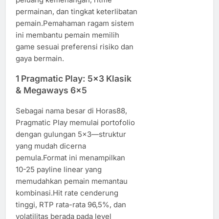
permainan, dan tingkat keterlibatan
pemain.Pemahaman ragam sistem
ini membantu pemain memilih
game sesuai preferensi risiko dan
gaya bermain.
1 Pragmatic Play: 5×3 Klasik
& Megaways 6×5
Sebagai nama besar di Horas88,
Pragmatic Play memulai portofolio
dengan gulungan 5×3—struktur
yang mudah dicerna
pemula.Format ini menampilkan
10-25 payline linear yang
memudahkan pemain memantau
kombinasi.Hit rate cenderung
tinggi, RTP rata-rata 96,5%, dan
volatilitas berada pada level