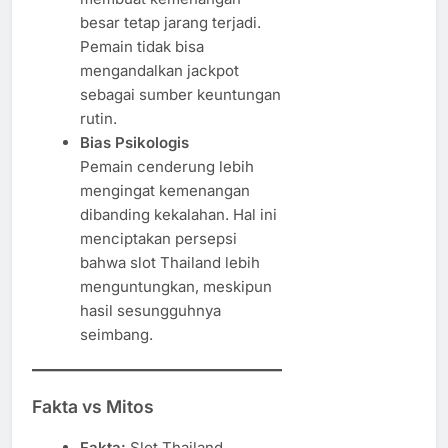
besar tetap jarang terjadi.
Pemain tidak bisa
mengandalkan jackpot
sebagai sumber keuntungan
rutin.
Bias Psikologis
Pemain cenderung lebih
mengingat kemenangan
dibanding kekalahan. Hal ini
menciptakan persepsi
bahwa slot Thailand lebih
menguntungkan, meskipun
hasil sesungguhnya
seimbang.
Fakta vs Mitos
Fakta:
Slot Thailand