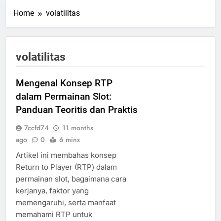
Home
volatilitas
volatilitas
Mengenal Konsep RTP
dalam Permainan Slot:
Panduan Teoritis dan Praktis
7ccfd74
11 months
ago
0
6 mins
Artikel ini membahas konsep
Return to Player (RTP) dalam
permainan slot, bagaimana cara
kerjanya, faktor yang
memengaruhi, serta manfaat
memahami RTP untuk