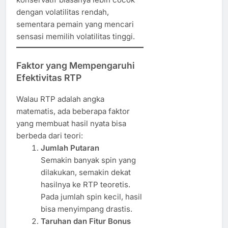
dengan volatilitas rendah,
sementara pemain yang mencari
sensasi memilih volatilitas tinggi.
Faktor yang Mempengaruhi
Efektivitas RTP
Walau RTP adalah angka
matematis, ada beberapa faktor
yang membuat hasil nyata bisa
berbeda dari teori:
Jumlah Putaran
Semakin banyak spin yang
dilakukan, semakin dekat
hasilnya ke RTP teoretis.
Pada jumlah spin kecil, hasil
bisa menyimpang drastis.
Taruhan dan Fitur Bonus