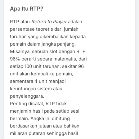
Apa Itu RTP?
RTP atau
Return to Player
adalah
persentase teoretis dari jumlah
taruhan yang dikembalikan kepada
pemain dalam jangka panjang.
Misalnya, sebuah slot dengan RTP
96% berarti secara matematis, dari
setiap 100 unit taruhan, sekitar 96
unit akan kembali ke pemain,
sementara 4 unit menjadi
keuntungan sistem atau
penyelenggara.
Penting dicatat, RTP tidak
menjamin hasil pada setiap sesi
bermain. Angka ini dihitung
berdasarkan jutaan atau bahkan
miliaran putaran sehingga hasil