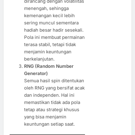
dirancang dengan volatilitas
menengah, sehingga
kemenangan kecil lebih
sering muncul sementara
hadiah besar hadir sesekali.
Pola ini membuat permainan
terasa stabil, tetapi tidak
menjamin keuntungan
berkelanjutan.
RNG (Random Number
Generator)
Semua hasil spin ditentukan
oleh RNG yang bersifat acak
dan independen. Hal ini
memastikan tidak ada pola
tetap atau strategi khusus
yang bisa menjamin
keuntungan setiap saat.