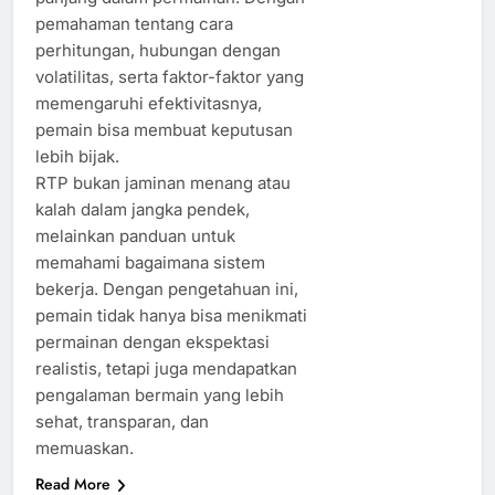
pemahaman tentang cara
perhitungan, hubungan dengan
volatilitas, serta faktor-faktor yang
memengaruhi efektivitasnya,
pemain bisa membuat keputusan
lebih bijak.
RTP bukan jaminan menang atau
kalah dalam jangka pendek,
melainkan panduan untuk
memahami bagaimana sistem
bekerja. Dengan pengetahuan ini,
pemain tidak hanya bisa menikmati
permainan dengan ekspektasi
realistis, tetapi juga mendapatkan
pengalaman bermain yang lebih
sehat, transparan, dan
memuaskan.
Read More