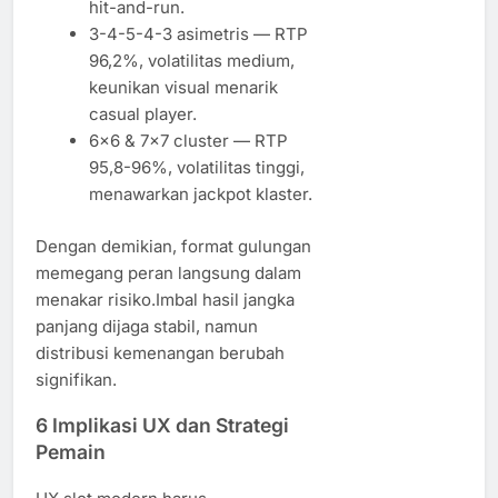
hit-and-run.
3-4-5-4-3 asimetris — RTP
96,2%, volatilitas medium,
keunikan visual menarik
casual player.
6×6 & 7×7 cluster — RTP
95,8-96%, volatilitas tinggi,
menawarkan jackpot klaster.
Dengan demikian, format gulungan
memegang peran langsung dalam
menakar risiko.Imbal hasil jangka
panjang dijaga stabil, namun
distribusi kemenangan berubah
signifikan.
6 Implikasi UX dan Strategi
Pemain