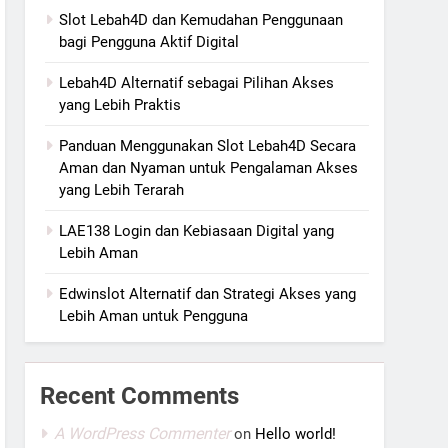
Slot Lebah4D dan Kemudahan Penggunaan
bagi Pengguna Aktif Digital
Lebah4D Alternatif sebagai Pilihan Akses
yang Lebih Praktis
Panduan Menggunakan Slot Lebah4D Secara
Aman dan Nyaman untuk Pengalaman Akses
yang Lebih Terarah
LAE138 Login dan Kebiasaan Digital yang
Lebih Aman
Edwinslot Alternatif dan Strategi Akses yang
Lebih Aman untuk Pengguna
Recent Comments
A WordPress Commenter
on
Hello world!