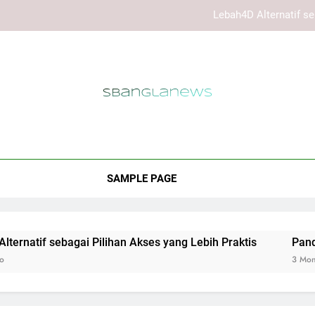
Lebah4D Alternatif se
Panduan Menggunakan Slot Lebah4D Secara Aman dan Nyaman
LAE138 Login d
Slot Lebah4D dan Kemudahan Pe
Angla News
Lebah4D Alternatif se
erita Terbaru Dan Terpercaya Dari Bangladesh Di SB Angla News. 
Panduan Menggunakan Slot Lebah4D Secara Aman dan Nyaman
SAMPLE PAGE
LAE138 Login d
bagai Pilihan Akses yang Lebih Praktis
Panduan Menggu
3 Months Ago