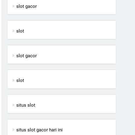
slot gacor
slot
slot gacor
slot
situs slot
situs slot gacor hari ini