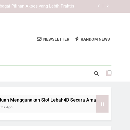
bagai Pilihan Akses yang Lebih Praktis
 untuk Pengalaman Akses yang Lebih
Terarah
an Kebiasaan Digital yang Lebih Aman
NEWSLETTER
RANDOM NEWS
nggunaan bagi Pengguna Aktif Digital
bagai Pilihan Akses yang Lebih Praktis
Ikuti Berita Politik, Bisnis, Dan Sosial.
 untuk Pengalaman Akses yang Lebih
Terarah
an Kebiasaan Digital yang Lebih Aman
nakan Slot Lebah4D Secara Aman dan Nyaman untuk Pengala