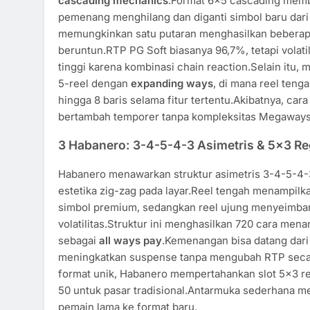
cascading mechanics
.Format 6×5 cascading memb
pemenang menghilang dan diganti simbol baru dari a
memungkinkan satu putaran menghasilkan bebera
beruntun.RTP PG Soft biasanya 96,7%, tetapi volatil
tinggi karena kombinasi chain reaction.Selain itu, 
5-reel dengan
expanding ways
, di mana reel teng
hingga 8 baris selama fitur tertentu.Akibatnya, car
bertambah temporer tanpa kompleksitas Megaways
3 Habanero: 3-4-5-4-3 Asimetris & 5×3 Re
Habanero menawarkan struktur asimetris 3-4-5-4
estetika zig-zag pada layar.Reel tengah menampilk
simbol premium, sedangkan reel ujung menyeimb
volatilitas.Struktur ini menghasilkan 720 cara mena
sebagai
all ways pay
.Kemenangan bisa datang dari 
meningkatkan suspense tanpa mengubah RTP secar
format unik, Habanero mempertahankan slot 5×3 re
50 untuk pasar tradisional.Antarmuka sederhana m
pemain lama ke format baru.