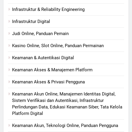
Infrastruktur & Reliability Engineering
Infrastruktur Digital
Judi Online, Panduan Pemain
Kasino Online, Slot Online, Panduan Permainan
Keamanan & Autentikasi Digital
Keamanan Akses & Manajemen Platform
Keamanan Akses & Privasi Pengguna
Keamanan Akun Online, Manajemen Identitas Digital,
Sistem Verifikasi dan Autentikasi, Infrastruktur
Perlindungan Data, Edukasi Keamanan Siber, Tata Kelola
Platform Digital
Keamanan Akun, Teknologi Online, Panduan Pengguna