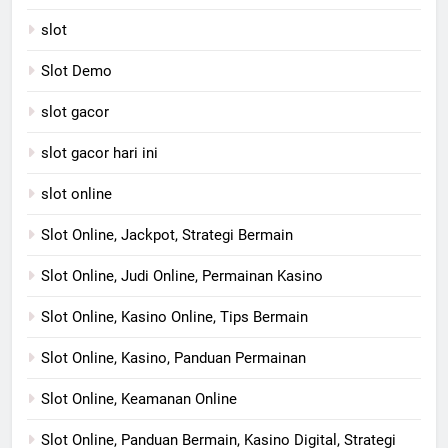
slot
Slot Demo
slot gacor
slot gacor hari ini
slot online
Slot Online, Jackpot, Strategi Bermain
Slot Online, Judi Online, Permainan Kasino
Slot Online, Kasino Online, Tips Bermain
Slot Online, Kasino, Panduan Permainan
Slot Online, Keamanan Online
Slot Online, Panduan Bermain, Kasino Digital, Strategi