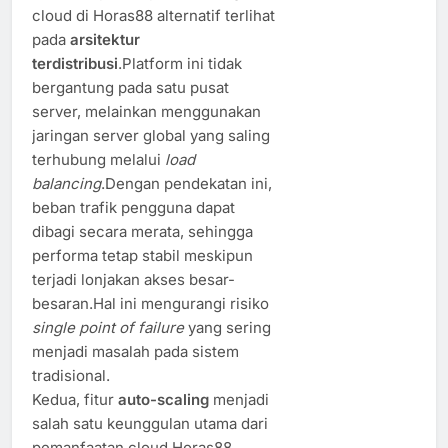
cloud di Horas88 alternatif terlihat
pada
arsitektur
terdistribusi
.Platform ini tidak
bergantung pada satu pusat
server, melainkan menggunakan
jaringan server global yang saling
terhubung melalui
load
balancing
.Dengan pendekatan ini,
beban trafik pengguna dapat
dibagi secara merata, sehingga
performa tetap stabil meskipun
terjadi lonjakan akses besar-
besaran.Hal ini mengurangi risiko
single point of failure
yang sering
menjadi masalah pada sistem
tradisional.
Kedua, fitur
auto-scaling
menjadi
salah satu keunggulan utama dari
pemanfaatan cloud.Horas88