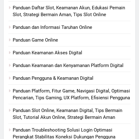
Panduan Daftar Slot, Keamanan Akun, Edukasi Pemain
Slot, Strategi Bermain Aman, Tips Slot Online
Panduan dan Informasi Taruhan Online
Panduan Game Online
Panduan Keamanan Akses Digital
Panduan Keamanan dan Kenyamanan Platform Digital
Panduan Pengguna & Keamanan Digital
Panduan Platform, Fitur Game, Navigasi Digital, Optimasi
Pencarian, Tips Gaming, UX Platform, Efisiensi Pengguna
Panduan Slot Online, Keamanan Digital, Tips Bermain
Slot, Tutorial Akun Online, Strategi Bermain Aman
Panduan Troubleshooting Solusi Login Optimasi
Perangkat Stabilitas Koneksi Dukungan Pengguna