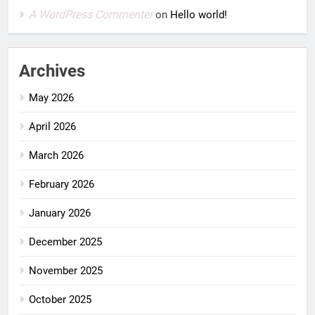
A WordPress Commenter
on
Hello world!
Archives
May 2026
April 2026
March 2026
February 2026
January 2026
December 2025
November 2025
October 2025