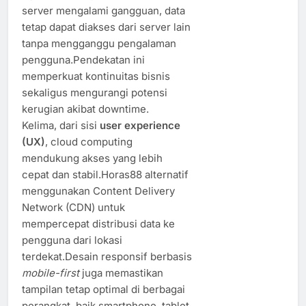
server mengalami gangguan, data
tetap dapat diakses dari server lain
tanpa mengganggu pengalaman
pengguna.Pendekatan ini
memperkuat kontinuitas bisnis
sekaligus mengurangi potensi
kerugian akibat downtime.
Kelima, dari sisi
user experience
(UX)
, cloud computing
mendukung akses yang lebih
cepat dan stabil.Horas88 alternatif
menggunakan Content Delivery
Network (CDN) untuk
mempercepat distribusi data ke
pengguna dari lokasi
terdekat.Desain responsif berbasis
mobile-first
juga memastikan
tampilan tetap optimal di berbagai
perangkat, baik smartphone, tablet,