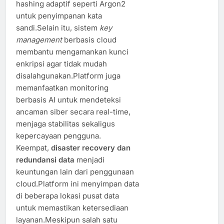
hashing adaptif seperti Argon2
untuk penyimpanan kata
sandi.Selain itu, sistem
key
management
berbasis cloud
membantu mengamankan kunci
enkripsi agar tidak mudah
disalahgunakan.Platform juga
memanfaatkan monitoring
berbasis AI untuk mendeteksi
ancaman siber secara real-time,
menjaga stabilitas sekaligus
kepercayaan pengguna.
Keempat,
disaster recovery dan
redundansi data
menjadi
keuntungan lain dari penggunaan
cloud.Platform ini menyimpan data
di beberapa lokasi pusat data
untuk memastikan ketersediaan
layanan.Meskipun salah satu