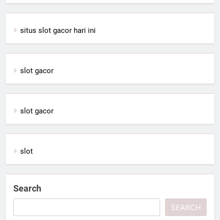
situs slot gacor hari ini
slot gacor
slot gacor
slot
Search
SEARCH