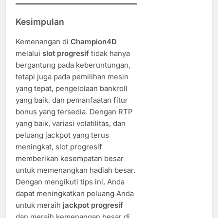
Kesimpulan
Kemenangan di
Champion4D
melalui
slot progresif
tidak hanya
bergantung pada keberuntungan,
tetapi juga pada pemilihan mesin
yang tepat, pengelolaan bankroll
yang baik, dan pemanfaatan fitur
bonus yang tersedia. Dengan RTP
yang baik, variasi volatilitas, dan
peluang jackpot yang terus
meningkat, slot progresif
memberikan kesempatan besar
untuk memenangkan hadiah besar.
Dengan mengikuti tips ini, Anda
dapat meningkatkan peluang Anda
untuk meraih
jackpot progresif
dan meraih kemenangan besar di