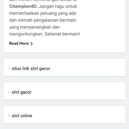
Champion4D
. Jangan ragu untuk
memanfaatkan peluang yang ada
dan nikmati pengalaman bermain
yang menyenangkan dan
menguntungkan. Selamat bermain!
Read More
situs link slot gacor
slot gacor
slot online