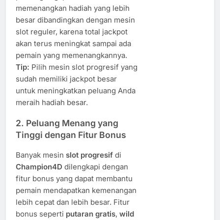
memenangkan hadiah yang lebih
besar dibandingkan dengan mesin
slot reguler, karena total jackpot
akan terus meningkat sampai ada
pemain yang memenangkannya.
Tip:
Pilih mesin slot progresif yang
sudah memiliki jackpot besar
untuk meningkatkan peluang Anda
meraih hadiah besar.
2.
Peluang Menang yang
Tinggi dengan Fitur Bonus
Banyak mesin
slot progresif
di
Champion4D
dilengkapi dengan
fitur bonus yang dapat membantu
pemain mendapatkan kemenangan
lebih cepat dan lebih besar. Fitur
bonus seperti
putaran gratis
,
wild