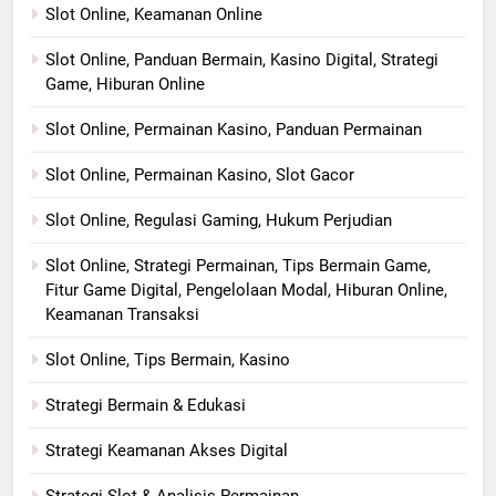
Slot Online, Keamanan Online
Slot Online, Panduan Bermain, Kasino Digital, Strategi
Game, Hiburan Online
Slot Online, Permainan Kasino, Panduan Permainan
Slot Online, Permainan Kasino, Slot Gacor
Slot Online, Regulasi Gaming, Hukum Perjudian
Slot Online, Strategi Permainan, Tips Bermain Game,
Fitur Game Digital, Pengelolaan Modal, Hiburan Online,
Keamanan Transaksi
Slot Online, Tips Bermain, Kasino
Strategi Bermain & Edukasi
Strategi Keamanan Akses Digital