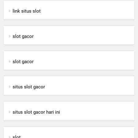
link situs slot
slot gacor
slot gacor
situs slot gacor
situs slot gacor hari ini
slot