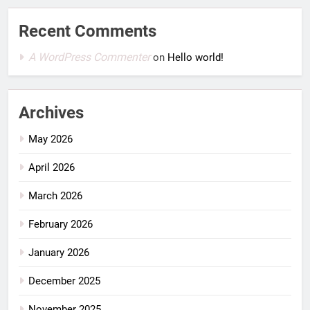
Recent Comments
A WordPress Commenter
on
Hello world!
Archives
May 2026
April 2026
March 2026
February 2026
January 2026
December 2025
November 2025