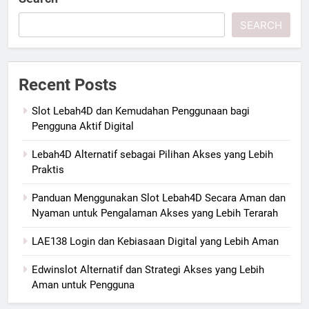
SEARCH
Recent Posts
Slot Lebah4D dan Kemudahan Penggunaan bagi
Pengguna Aktif Digital
Lebah4D Alternatif sebagai Pilihan Akses yang Lebih
Praktis
Panduan Menggunakan Slot Lebah4D Secara Aman dan
Nyaman untuk Pengalaman Akses yang Lebih Terarah
LAE138 Login dan Kebiasaan Digital yang Lebih Aman
Edwinslot Alternatif dan Strategi Akses yang Lebih
Aman untuk Pengguna