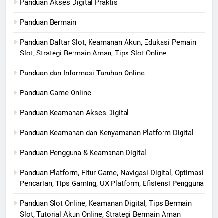
Panduan Akses Digital Praktis
Panduan Bermain
Panduan Daftar Slot, Keamanan Akun, Edukasi Pemain
Slot, Strategi Bermain Aman, Tips Slot Online
Panduan dan Informasi Taruhan Online
Panduan Game Online
Panduan Keamanan Akses Digital
Panduan Keamanan dan Kenyamanan Platform Digital
Panduan Pengguna & Keamanan Digital
Panduan Platform, Fitur Game, Navigasi Digital, Optimasi
Pencarian, Tips Gaming, UX Platform, Efisiensi Pengguna
Panduan Slot Online, Keamanan Digital, Tips Bermain
Slot, Tutorial Akun Online, Strategi Bermain Aman