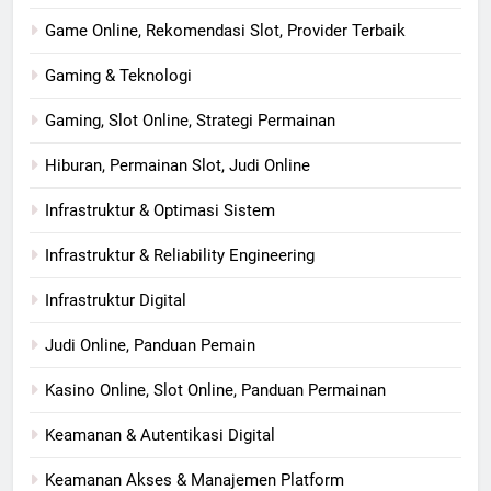
Game Online, Rekomendasi Slot, Provider Terbaik
Gaming & Teknologi
Gaming, Slot Online, Strategi Permainan
Hiburan, Permainan Slot, Judi Online
Infrastruktur & Optimasi Sistem
Infrastruktur & Reliability Engineering
Infrastruktur Digital
Judi Online, Panduan Pemain
Kasino Online, Slot Online, Panduan Permainan
Keamanan & Autentikasi Digital
Keamanan Akses & Manajemen Platform