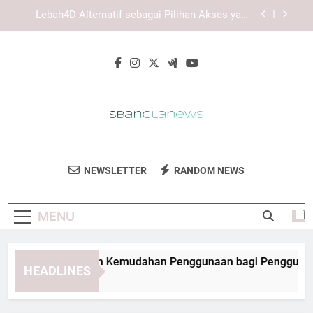
Skip
Panduan Menggunakan Slot Lebah4D Secara
to
Aman dan Nyaman untuk Pengalaman Akses
content
yang Lebih Terarah
LAE138 Login dan Kebiasaan Digital yang Lebih
Aman
Slot Lebah4D dan Kemudahan Penggunaan bagi
Pengguna Aktif Digital
Lebah4D Alternatif sebagai Pilihan Akses yang
Lebih Praktis
Panduan Menggunakan Slot Lebah4D Secara
SB Angla News
Aman dan Nyaman untuk Pengalaman Akses
Dapatkan Berita Terbaru Dan Terpercaya
yang Lebih Terarah
NEWSLETTER
RANDOM NEWS
LAE138 Login dan Kebiasaan Digital yang Lebih
Dari Bangladesh Di SB Angla News. Ikuti
Aman
Berita Politik, Bisnis, Dan Sosial.
MENU
Slot Lebah4D dan Kemudahan Penggunaan bagi Pengguna Aktif
HEADLINES
3 Months Ago