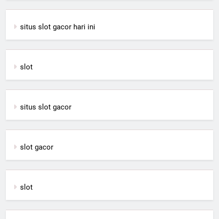
situs slot gacor hari ini
slot
situs slot gacor
slot gacor
slot