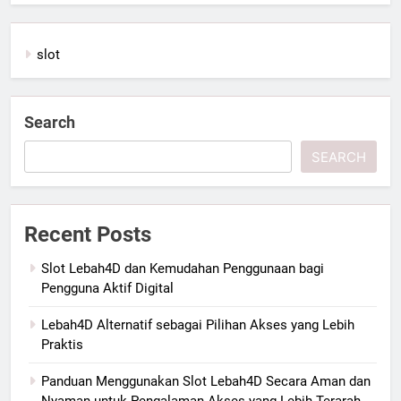
slot
Search
SEARCH
Recent Posts
Slot Lebah4D dan Kemudahan Penggunaan bagi
Pengguna Aktif Digital
Lebah4D Alternatif sebagai Pilihan Akses yang Lebih
Praktis
Panduan Menggunakan Slot Lebah4D Secara Aman dan