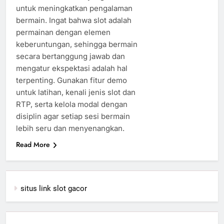
untuk meningkatkan pengalaman
bermain. Ingat bahwa slot adalah
permainan dengan elemen
keberuntungan, sehingga bermain
secara bertanggung jawab dan
mengatur ekspektasi adalah hal
terpenting. Gunakan fitur demo
untuk latihan, kenali jenis slot dan
RTP, serta kelola modal dengan
disiplin agar setiap sesi bermain
lebih seru dan menyenangkan.
Read More
situs link slot gacor