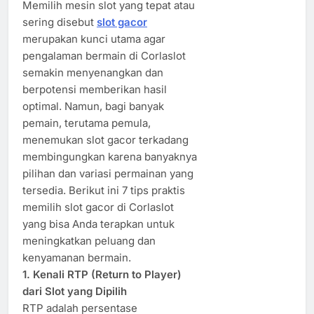
Memilih mesin slot yang tepat atau
sering disebut
slot gacor
merupakan kunci utama agar
pengalaman bermain di Corlaslot
semakin menyenangkan dan
berpotensi memberikan hasil
optimal. Namun, bagi banyak
pemain, terutama pemula,
menemukan slot gacor terkadang
membingungkan karena banyaknya
pilihan dan variasi permainan yang
tersedia. Berikut ini 7 tips praktis
memilih slot gacor di Corlaslot
yang bisa Anda terapkan untuk
meningkatkan peluang dan
kenyamanan bermain.
1. Kenali RTP (Return to Player)
dari Slot yang Dipilih
RTP adalah persentase