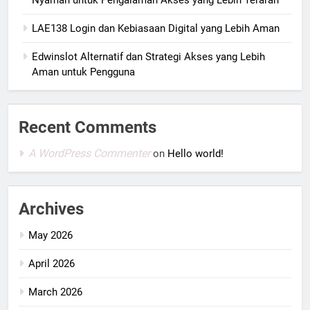
Nyaman untuk Pengalaman Akses yang Lebih Terarah
LAE138 Login dan Kebiasaan Digital yang Lebih Aman
Edwinslot Alternatif dan Strategi Akses yang Lebih
Aman untuk Pengguna
Recent Comments
A WordPress Commenter
on
Hello world!
Archives
May 2026
April 2026
March 2026