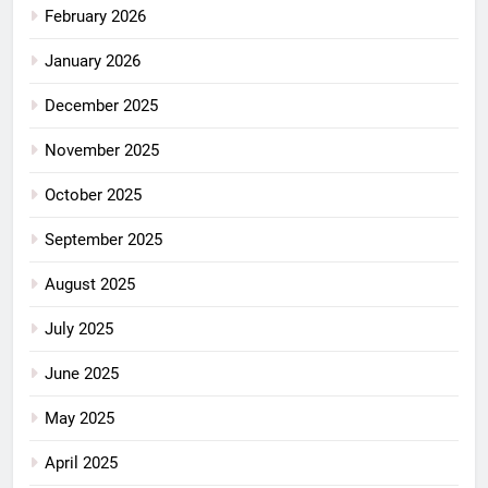
February 2026
January 2026
December 2025
November 2025
October 2025
September 2025
August 2025
July 2025
June 2025
May 2025
April 2025