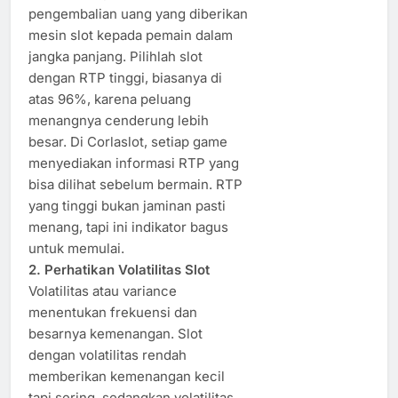
pengembalian uang yang diberikan
mesin slot kepada pemain dalam
jangka panjang. Pilihlah slot
dengan RTP tinggi, biasanya di
atas 96%, karena peluang
menangnya cenderung lebih
besar. Di Corlaslot, setiap game
menyediakan informasi RTP yang
bisa dilihat sebelum bermain. RTP
yang tinggi bukan jaminan pasti
menang, tapi ini indikator bagus
untuk memulai.
2. Perhatikan Volatilitas Slot
Volatilitas atau variance
menentukan frekuensi dan
besarnya kemenangan. Slot
dengan volatilitas rendah
memberikan kemenangan kecil
tapi sering, sedangkan volatilitas