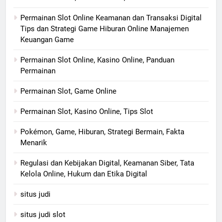
Permainan Slot Online Keamanan dan Transaksi Digital
Tips dan Strategi Game Hiburan Online Manajemen
Keuangan Game
Permainan Slot Online, Kasino Online, Panduan
Permainan
Permainan Slot, Game Online
Permainan Slot, Kasino Online, Tips Slot
Pokémon, Game, Hiburan, Strategi Bermain, Fakta
Menarik
Regulasi dan Kebijakan Digital, Keamanan Siber, Tata
Kelola Online, Hukum dan Etika Digital
situs judi
situs judi slot