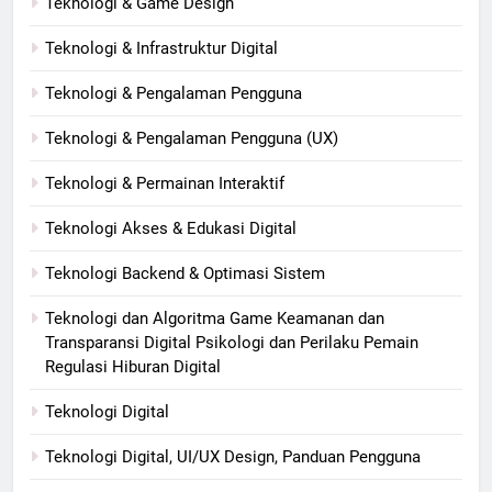
Teknologi & Game Design
Teknologi & Infrastruktur Digital
Teknologi & Pengalaman Pengguna
Teknologi & Pengalaman Pengguna (UX)
Teknologi & Permainan Interaktif
Teknologi Akses & Edukasi Digital
Teknologi Backend & Optimasi Sistem
Teknologi dan Algoritma Game Keamanan dan
Transparansi Digital Psikologi dan Perilaku Pemain
Regulasi Hiburan Digital
Teknologi Digital
Teknologi Digital, UI/UX Design, Panduan Pengguna