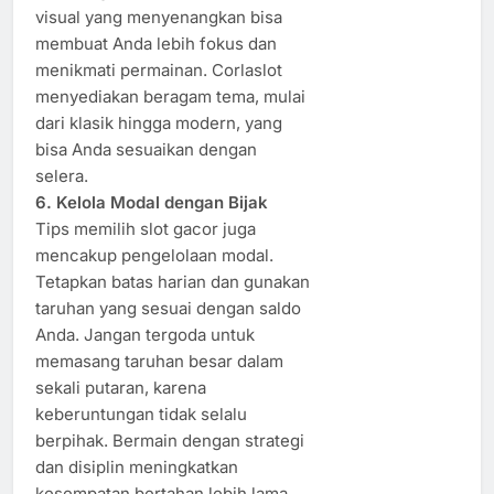
visual yang menyenangkan bisa
membuat Anda lebih fokus dan
menikmati permainan. Corlaslot
menyediakan beragam tema, mulai
dari klasik hingga modern, yang
bisa Anda sesuaikan dengan
selera.
6. Kelola Modal dengan Bijak
Tips memilih slot gacor juga
mencakup pengelolaan modal.
Tetapkan batas harian dan gunakan
taruhan yang sesuai dengan saldo
Anda. Jangan tergoda untuk
memasang taruhan besar dalam
sekali putaran, karena
keberuntungan tidak selalu
berpihak. Bermain dengan strategi
dan disiplin meningkatkan
kesempatan bertahan lebih lama