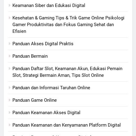
Keamanan Siber dan Edukasi Digital
Kesehatan & Gaming Tips & Trik Game Online Psikologi
Gamer Produktivitas dan Fokus Gaming Sehat dan
Efisien
Panduan Akses Digital Praktis
Panduan Bermain
Panduan Daftar Slot, Keamanan Akun, Edukasi Pemain
Slot, Strategi Bermain Aman, Tips Slot Online
Panduan dan Informasi Taruhan Online
Panduan Game Online
Panduan Keamanan Akses Digital
Panduan Keamanan dan Kenyamanan Platform Digital