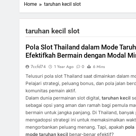
Home
taruhan kecil slot
taruhan kecil slot
Pola Slot Thailand dalam Mode Taruh
Efektifkah Bermain dengan Modal Mi
7ccfd74
1 Year Ago
0
6 Mins
Telusuri pola slot Thailand saat dimainkan dalam m
Pelajari strategi, peluang bonus, dan pola jalan b
komunitas pemain aktif.
Dalam dunia permainan slot digital,
taruhan kecil
se
sebagai opsi yang aman dan ramah bagi pemula m
bermain untuk jangka panjang. Di Thailand, banyak
mengadopsi strategi ini untuk memaksimalkan wak
mengorbankan peluang menang. Tapi, apakah
pola
mode taruhan kecil
benar-benar efektif?