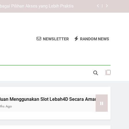
bagai Pilihan Akses yang Lebih Praktis
 untuk Pengalaman Akses yang Lebih
Terarah
an Kebiasaan Digital yang Lebih Aman
NEWSLETTER
RANDOM NEWS
nggunaan bagi Pengguna Aktif Digital
bagai Pilihan Akses yang Lebih Praktis
Ikuti Berita Politik, Bisnis, Dan Sosial.
 untuk Pengalaman Akses yang Lebih
Terarah
an Kebiasaan Digital yang Lebih Aman
akan Slot Lebah4D Secara Aman dan Nyaman untuk Pengalam