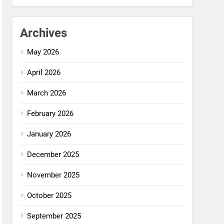
Archives
May 2026
April 2026
March 2026
February 2026
January 2026
December 2025
November 2025
October 2025
September 2025