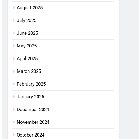
August 2025
July 2025
June 2025
May 2025
April 2025
March 2025
February 2025
January 2025
December 2024
November 2024
October 2024