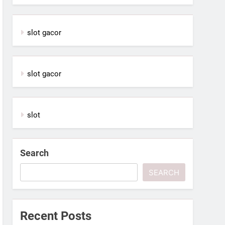
slot gacor
slot gacor
slot
Search
SEARCH
Recent Posts