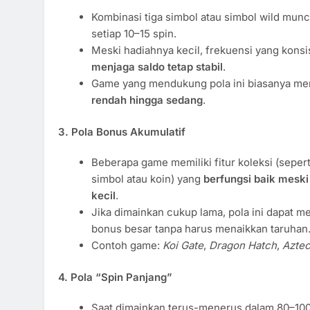
Kombinasi tiga simbol atau simbol wild munc
setiap 10–15 spin.
Meski hadiahnya kecil, frekuensi yang kons
menjaga saldo tetap stabil
.
Game yang mendukung pola ini biasanya mem
rendah hingga sedang
.
3. Pola Bonus Akumulatif
Beberapa game memiliki fitur koleksi (sepe
simbol atau koin) yang
berfungsi baik meski
kecil
.
Jika dimainkan cukup lama, pola ini dapat 
bonus besar tanpa harus menaikkan taruhan
Contoh game:
Koi Gate
,
Dragon Hatch
,
Azte
4. Pola “Spin Panjang”
Saat dimainkan terus-menerus dalam 80–100 