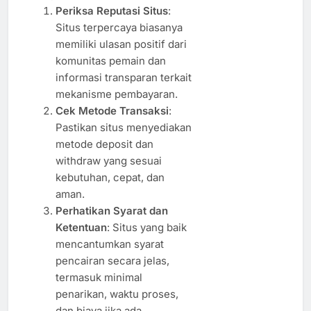
Periksa Reputasi Situs
:
Situs terpercaya biasanya
memiliki ulasan positif dari
komunitas pemain dan
informasi transparan terkait
mekanisme pembayaran.
Cek Metode Transaksi
:
Pastikan situs menyediakan
metode deposit dan
withdraw yang sesuai
kebutuhan, cepat, dan
aman.
Perhatikan Syarat dan
Ketentuan
: Situs yang baik
mencantumkan syarat
pencairan secara jelas,
termasuk minimal
penarikan, waktu proses,
dan biaya jika ada.