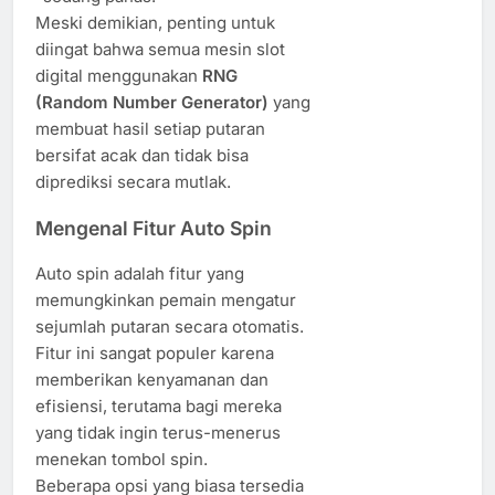
Meski demikian, penting untuk
diingat bahwa semua mesin slot
digital menggunakan
RNG
(Random Number Generator)
yang
membuat hasil setiap putaran
bersifat acak dan tidak bisa
diprediksi secara mutlak.
Mengenal Fitur Auto Spin
Auto spin adalah fitur yang
memungkinkan pemain mengatur
sejumlah putaran secara otomatis.
Fitur ini sangat populer karena
memberikan kenyamanan dan
efisiensi, terutama bagi mereka
yang tidak ingin terus-menerus
menekan tombol spin.
Beberapa opsi yang biasa tersedia