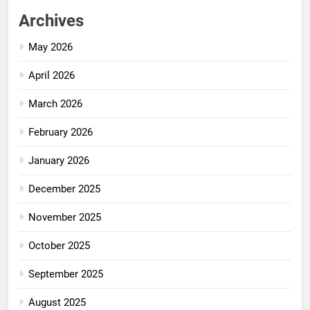
Archives
May 2026
April 2026
March 2026
February 2026
January 2026
December 2025
November 2025
October 2025
September 2025
August 2025