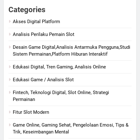
Categories
Akses Digital Platform
Analisis Perilaku Pemain Slot
Desain Game Digital,Analisis Antarmuka Pengguna,Studi
Sistem Permainan,Platform Hiburan Interaktif
Edukasi Digital, Tren Gaming, Analisis Online
Edukasi Game / Analisis Slot
Fintech, Teknologi Digital, Slot Online, Strategi
Permainan
Fitur Slot Modern
Game Online, Gaming Sehat, Pengelolaan Emosi, Tips &
Trik, Keseimbangan Mental