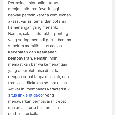
Permainan slot online terus
menjadi hiburan favorit bagi
banyak pemain karena kemudahan
akses, variasi tema, dan potensi
kemenangan yang menarik.
Namun, salah satu faktor penting
yang sering menjadi pertimbangan
sebelum memilih situs adalah
kecepatan dan keamanan
pembayaran
. Pemain ingin
memastikan bahwa kemenangan
yang diperoleh bisa dicairkan
dengan cepat tanpa masalah, dan
transaksi dilakukan secara aman.
Artikel ini membahas karakteristik
situs link slot gacor
yang
menawarkan pembayaran cepat
dan aman serta tips memilih
platform terbaik.