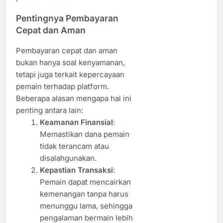
Pentingnya Pembayaran
Cepat dan Aman
Pembayaran cepat dan aman
bukan hanya soal kenyamanan,
tetapi juga terkait kepercayaan
pemain terhadap platform.
Beberapa alasan mengapa hal ini
penting antara lain:
Keamanan Finansial
:
Memastikan dana pemain
tidak terancam atau
disalahgunakan.
Kepastian Transaksi
:
Pemain dapat mencairkan
kemenangan tanpa harus
menunggu lama, sehingga
pengalaman bermain lebih