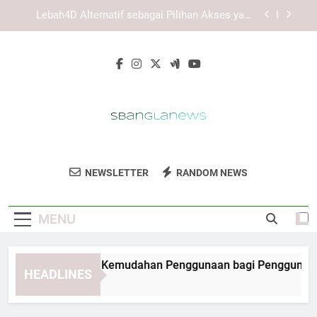
Skip
Panduan Menggunakan Slot Lebah4D Secara
to
Aman dan Nyaman untuk Pengalaman Akses
yang Lebih Terarah
content
LAE138 Login dan Kebiasaan Digital yang Lebih
Aman
Slot Lebah4D dan Kemudahan Penggunaan bagi
Pengguna Aktif Digital
Lebah4D Alternatif sebagai Pilihan Akses yang
Lebih Praktis
Panduan Menggunakan Slot Lebah4D Secara
Aman dan Nyaman untuk Pengalaman Akses
SB Angla News
yang Lebih Terarah
Dapatkan Berita Terbaru Dan Terpercaya
LAE138 Login dan Kebiasaan Digital yang Lebih
NEWSLETTER
RANDOM NEWS
Aman
Dari Bangladesh Di SB Angla News. Ikuti
Berita Politik, Bisnis, Dan Sosial.
MENU
ot Lebah4D dan Kemudahan Penggunaan bagi Pengguna Aktif D
HEADLINES
Months Ago