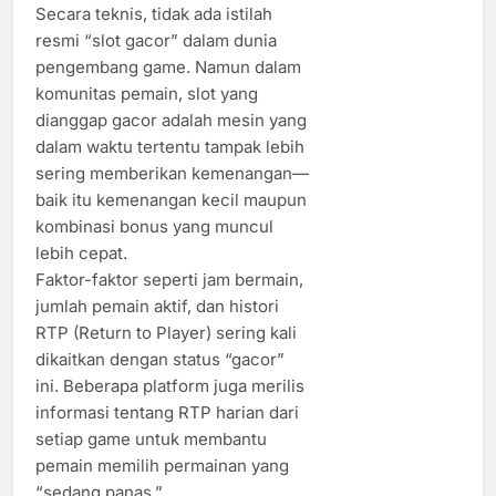
Secara teknis, tidak ada istilah
resmi “slot gacor” dalam dunia
pengembang game. Namun dalam
komunitas pemain, slot yang
dianggap gacor adalah mesin yang
dalam waktu tertentu tampak lebih
sering memberikan kemenangan—
baik itu kemenangan kecil maupun
kombinasi bonus yang muncul
lebih cepat.
Faktor-faktor seperti jam bermain,
jumlah pemain aktif, dan histori
RTP (Return to Player) sering kali
dikaitkan dengan status “gacor”
ini. Beberapa platform juga merilis
informasi tentang RTP harian dari
setiap game untuk membantu
pemain memilih permainan yang
“sedang panas.”