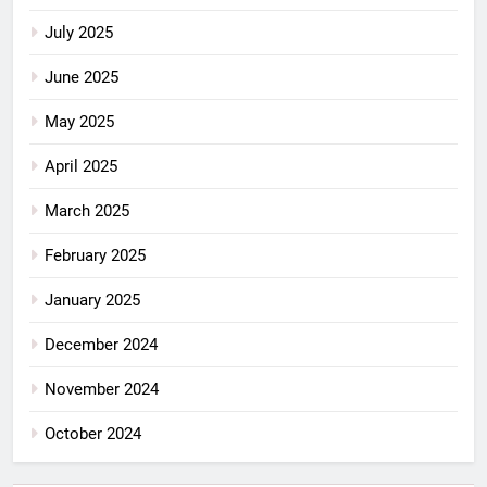
July 2025
June 2025
May 2025
April 2025
March 2025
February 2025
January 2025
December 2024
November 2024
October 2024