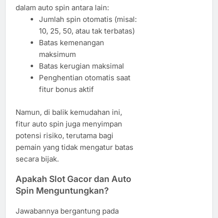
dalam auto spin antara lain:
Jumlah spin otomatis (misal:
10, 25, 50, atau tak terbatas)
Batas kemenangan
maksimum
Batas kerugian maksimal
Penghentian otomatis saat
fitur bonus aktif
Namun, di balik kemudahan ini,
fitur auto spin juga menyimpan
potensi risiko, terutama bagi
pemain yang tidak mengatur batas
secara bijak.
Apakah Slot Gacor dan Auto
Spin Menguntungkan?
Jawabannya bergantung pada