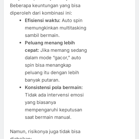
Beberapa keuntungan yang bisa
diperoleh dari kombinasi ini:
Efisiensi waktu:
Auto spin
memungkinkan multitasking
sambil bermain.
Peluang menang lebih
cepat:
Jika memang sedang
dalam mode “gacor,” auto
spin bisa menangkap
peluang itu dengan lebih
banyak putaran.
Konsistensi pola bermain:
Tidak ada intervensi emosi
yang biasanya
mempengaruhi keputusan
saat bermain manual.
Namun, risikonya juga tidak bisa
diabaikan: