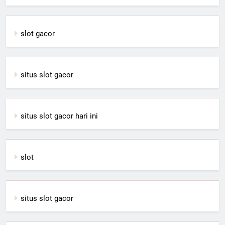
slot gacor
situs slot gacor
situs slot gacor hari ini
slot
situs slot gacor