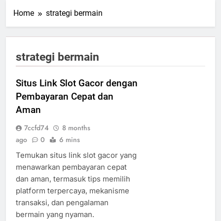
Home
strategi bermain
strategi bermain
Situs Link Slot Gacor dengan
Pembayaran Cepat dan
Aman
7ccfd74
8 months
ago
0
6 mins
Temukan situs link slot gacor yang
menawarkan pembayaran cepat
dan aman, termasuk tips memilih
platform terpercaya, mekanisme
transaksi, dan pengalaman
bermain yang nyaman.