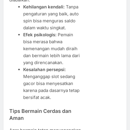
Kehilangan kendali:
Tanpa
pengaturan yang baik, auto
spin bisa menguras saldo
dalam waktu singkat.
Efek psikologis:
Pemain
bisa merasa bahwa
kemenangan mudah diraih
dan bermain lebih lama dari
yang direncanakan.
Kesalahan persepsi:
Menganggap slot sedang
gacor bisa menyesatkan
karena pada dasarnya tetap
bersifat acak.
Tips Bermain Cerdas dan
Aman