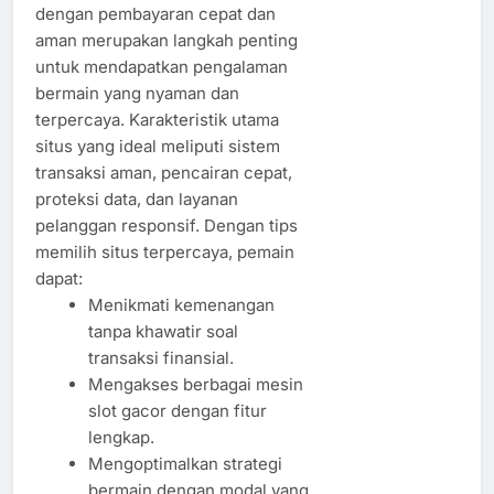
dengan pembayaran cepat dan
aman merupakan langkah penting
untuk mendapatkan pengalaman
bermain yang nyaman dan
terpercaya. Karakteristik utama
situs yang ideal meliputi sistem
transaksi aman, pencairan cepat,
proteksi data, dan layanan
pelanggan responsif. Dengan tips
memilih situs terpercaya, pemain
dapat:
Menikmati kemenangan
tanpa khawatir soal
transaksi finansial.
Mengakses berbagai mesin
slot gacor dengan fitur
lengkap.
Mengoptimalkan strategi
bermain dengan modal yang