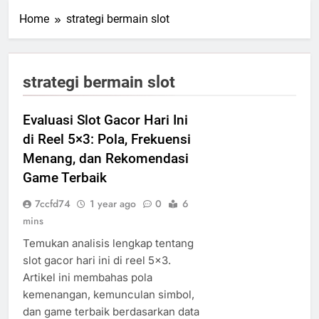
Home
strategi bermain slot
strategi bermain slot
Evaluasi Slot Gacor Hari Ini
di Reel 5×3: Pola, Frekuensi
Menang, dan Rekomendasi
Game Terbaik
7ccfd74
1 year ago
0
6
mins
Temukan analisis lengkap tentang
slot gacor hari ini di reel 5×3.
Artikel ini membahas pola
kemenangan, kemunculan simbol,
dan game terbaik berdasarkan data