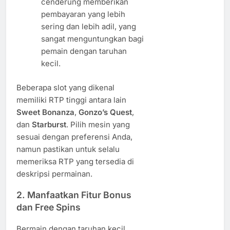
cenderung memberikan
pembayaran yang lebih
sering dan lebih adil, yang
sangat menguntungkan bagi
pemain dengan taruhan
kecil.
Beberapa slot yang dikenal
memiliki RTP tinggi antara lain
Sweet Bonanza
,
Gonzo’s Quest
,
dan
Starburst
. Pilih mesin yang
sesuai dengan preferensi Anda,
namun pastikan untuk selalu
memeriksa RTP yang tersedia di
deskripsi permainan.
2.
Manfaatkan Fitur Bonus
dan Free Spins
Bermain dengan taruhan kecil