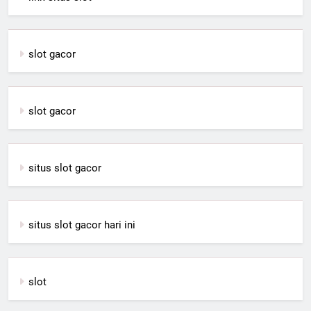
slot gacor
slot gacor
situs slot gacor
situs slot gacor hari ini
slot