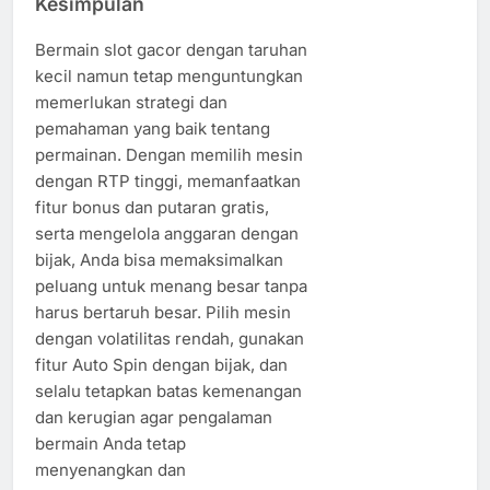
Kesimpulan
Bermain slot gacor dengan taruhan
kecil namun tetap menguntungkan
memerlukan strategi dan
pemahaman yang baik tentang
permainan. Dengan memilih mesin
dengan RTP tinggi, memanfaatkan
fitur bonus dan putaran gratis,
serta mengelola anggaran dengan
bijak, Anda bisa memaksimalkan
peluang untuk menang besar tanpa
harus bertaruh besar. Pilih mesin
dengan volatilitas rendah, gunakan
fitur Auto Spin dengan bijak, dan
selalu tetapkan batas kemenangan
dan kerugian agar pengalaman
bermain Anda tetap
menyenangkan dan