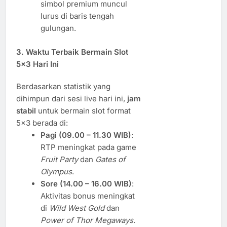
simbol premium muncul
lurus di baris tengah
gulungan.
3. Waktu Terbaik Bermain Slot
5×3 Hari Ini
Berdasarkan statistik yang
dihimpun dari sesi live hari ini,
jam
stabil
untuk bermain slot format
5×3 berada di:
Pagi (09.00 – 11.30 WIB)
:
RTP meningkat pada game
Fruit Party
dan
Gates of
Olympus
.
Sore (14.00 – 16.00 WIB)
:
Aktivitas bonus meningkat
di
Wild West Gold
dan
Power of Thor Megaways
.