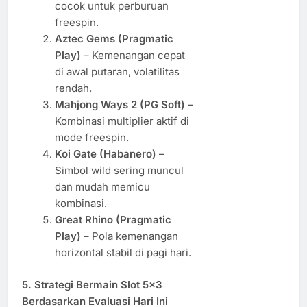
cocok untuk perburuan
freespin.
Aztec Gems (Pragmatic
Play)
– Kemenangan cepat
di awal putaran, volatilitas
rendah.
Mahjong Ways 2 (PG Soft)
–
Kombinasi multiplier aktif di
mode freespin.
Koi Gate (Habanero)
–
Simbol wild sering muncul
dan mudah memicu
kombinasi.
Great Rhino (Pragmatic
Play)
– Pola kemenangan
horizontal stabil di pagi hari.
5. Strategi Bermain Slot 5×3
Berdasarkan Evaluasi Hari Ini