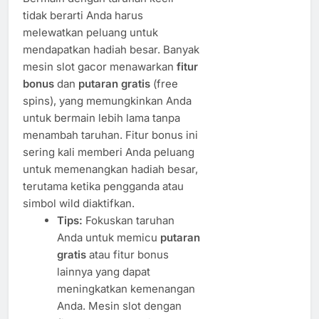
tidak berarti Anda harus
melewatkan peluang untuk
mendapatkan hadiah besar. Banyak
mesin slot gacor menawarkan
fitur
bonus
dan
putaran gratis
(free
spins), yang memungkinkan Anda
untuk bermain lebih lama tanpa
menambah taruhan. Fitur bonus ini
sering kali memberi Anda peluang
untuk memenangkan hadiah besar,
terutama ketika pengganda atau
simbol wild diaktifkan.
Tips:
Fokuskan taruhan
Anda untuk memicu
putaran
gratis
atau fitur bonus
lainnya yang dapat
meningkatkan kemenangan
Anda. Mesin slot dengan