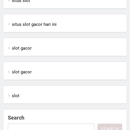
situs slot
situs slot gacor hari ini
slot gacor
slot gacor
slot
Search
SEARCH