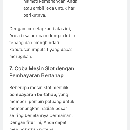
nikmati kemenangan Anda
atau ambil jeda untuk hari
berikutnya.
Dengan menetapkan batas ini,
Anda bisa bermain dengan lebih
tenang dan menghindari
keputusan impulsif yang dapat
merugikan.
7.
Coba Mesin Slot dengan
Pembayaran Bertahap
Beberapa mesin slot memiliki
pembayaran bertahap
, yang
memberi pemain peluang untuk
memenangkan hadiah besar
seiring berjalannya permainan.
Dengan fitur ini, Anda dapat
meningkatkan potensi