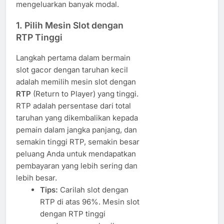
mengeluarkan banyak modal.
1.
Pilih Mesin Slot dengan
RTP Tinggi
Langkah pertama dalam bermain
slot gacor dengan taruhan kecil
adalah memilih mesin slot dengan
RTP
(Return to Player) yang tinggi.
RTP adalah persentase dari total
taruhan yang dikembalikan kepada
pemain dalam jangka panjang, dan
semakin tinggi RTP, semakin besar
peluang Anda untuk mendapatkan
pembayaran yang lebih sering dan
lebih besar.
Tips:
Carilah slot dengan
RTP di atas 96%. Mesin slot
dengan RTP tinggi