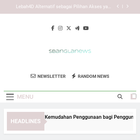
Skip
Panduan Menggunakan Slot Lebah4D Secara
to
Aman dan Nyaman untuk Pengalaman Akses
yang Lebih Terarah
content
LAE138 Login dan Kebiasaan Digital yang Lebih
Aman
Slot Lebah4D dan Kemudahan Penggunaan bagi
Pengguna Aktif Digital
Lebah4D Alternatif sebagai Pilihan Akses yang
Lebih Praktis
Panduan Menggunakan Slot Lebah4D Secara
Aman dan Nyaman untuk Pengalaman Akses
SB Angla News
yang Lebih Terarah
Dapatkan Berita Terbaru Dan Terpercaya
LAE138 Login dan Kebiasaan Digital yang Lebih
NEWSLETTER
RANDOM NEWS
Aman
Dari Bangladesh Di SB Angla News. Ikuti
Berita Politik, Bisnis, Dan Sosial.
MENU
ot Lebah4D dan Kemudahan Penggunaan bagi Pengguna Aktif D
HEADLINES
Months Ago