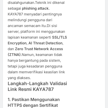
disalahgunakan.Teknik ini dikenal
sebagai
phishing attack
.
KAYA787 menyadari pentingnya
melindungi pengguna dari
ancaman semacam itu.Di sisi
server, platform ini menggunakan
lapisan keamanan seperti
SSL/TLS
Encryption
,
AI Threat Detection
,
dan
Zero Trust Network Access
(ZTNA)
.Namun, keamanan tidak
hanya bergantung pada sistem,
tetapi juga kesadaran pengguna
dalam memverifikasi keaslian link
yang diakses.
Langkah-Langkah Validasi
Link Resmi KAYA787
1. Pastikan Menggunakan
HTTPS dengan Sertifikat