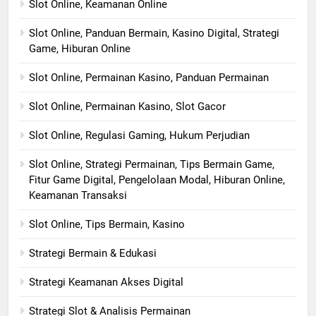
Slot Online, Keamanan Online
Slot Online, Panduan Bermain, Kasino Digital, Strategi
Game, Hiburan Online
Slot Online, Permainan Kasino, Panduan Permainan
Slot Online, Permainan Kasino, Slot Gacor
Slot Online, Regulasi Gaming, Hukum Perjudian
Slot Online, Strategi Permainan, Tips Bermain Game,
Fitur Game Digital, Pengelolaan Modal, Hiburan Online,
Keamanan Transaksi
Slot Online, Tips Bermain, Kasino
Strategi Bermain & Edukasi
Strategi Keamanan Akses Digital
Strategi Slot & Analisis Permainan