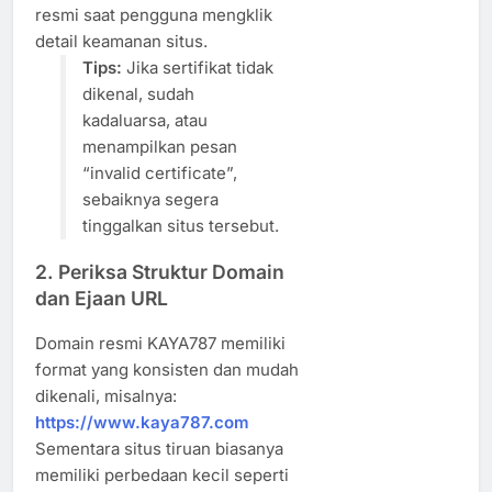
resmi saat pengguna mengklik
detail keamanan situs.
Tips:
Jika sertifikat tidak
dikenal, sudah
kadaluarsa, atau
menampilkan pesan
“invalid certificate”,
sebaiknya segera
tinggalkan situs tersebut.
2. Periksa Struktur Domain
dan Ejaan URL
Domain resmi KAYA787 memiliki
format yang konsisten dan mudah
dikenali, misalnya:
https://www.kaya787.com
Sementara situs tiruan biasanya
memiliki perbedaan kecil seperti