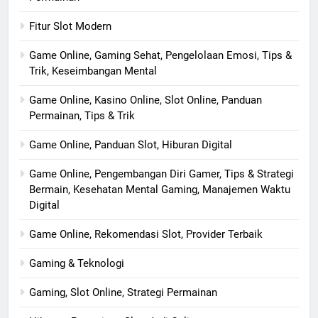
Fitur Slot Modern
Game Online, Gaming Sehat, Pengelolaan Emosi, Tips &
Trik, Keseimbangan Mental
Game Online, Kasino Online, Slot Online, Panduan
Permainan, Tips & Trik
Game Online, Panduan Slot, Hiburan Digital
Game Online, Pengembangan Diri Gamer, Tips & Strategi
Bermain, Kesehatan Mental Gaming, Manajemen Waktu
Digital
Game Online, Rekomendasi Slot, Provider Terbaik
Gaming & Teknologi
Gaming, Slot Online, Strategi Permainan