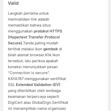
Valid
Langkah pertama untuk
memvalidasi link adalah
memastikan bahwa situs
menggunakan
protokol HTTPS
(Hypertext Transfer Protocol
Secure)
.Tanda paling mudah
terlihat melalui ikon
gembok
di
bilah alamat browser.Klik ikon
tersebut, lalu periksa apakah
koneksi menunjukkan pesan
“Connection is secure”.
KAYA787 menggunakan sertifikat
SSL
Extended Validation (EV)
yang diterbitkan oleh lembaga
keamanan terpercaya seperti
DigiCert atau GlobalSign.Sertifikat
ini menampilkan nama organisasi