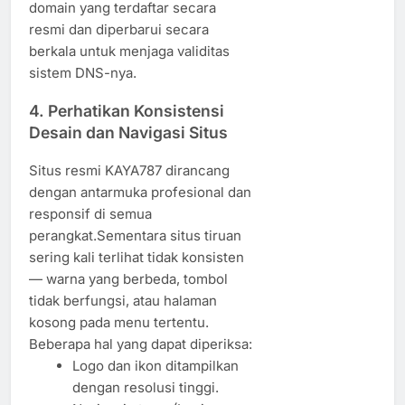
domain yang terdaftar secara
resmi dan diperbarui secara
berkala untuk menjaga validitas
sistem DNS-nya.
4. Perhatikan Konsistensi
Desain dan Navigasi Situs
Situs resmi KAYA787 dirancang
dengan antarmuka profesional dan
responsif di semua
perangkat.Sementara situs tiruan
sering kali terlihat tidak konsisten
— warna yang berbeda, tombol
tidak berfungsi, atau halaman
kosong pada menu tertentu.
Beberapa hal yang dapat diperiksa:
Logo dan ikon ditampilkan
dengan resolusi tinggi.