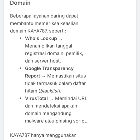
Domain
Beberapa layanan daring dapat
membantu memeriksa keaslian
domain KAYA787, seperti:
Whois Lookup
→
Menampilkan tanggal
registrasi domain, pemilik,
dan server host.
Google Transparency
Report
→ Memastikan situs
tidak termasuk dalam daftar
hitam (
blacklist
).
VirusTotal
→ Memindai URL
dan mendeteksi apakah
domain mengandung
malware atau phising script.
KAYA787 hanya menggunakan