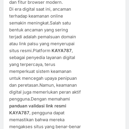
dan fitur browser modern.
Di era digital saat ini, ancaman
terhadap keamanan online
semakin meningkat.Salah satu
bentuk ancaman yang sering
terjadi adalah pemalsuan domain
atau link palsu yang menyerupai
situs resmi.Platform
KAYA787
,
sebagai penyedia layanan digital
yang terpercaya, terus
memperkuat sistem keamanan
untuk mencegah upaya penipuan
dan peretasan.Namun, keamanan
digital juga memerlukan peran aktif
pengguna.Dengan memahami
panduan validasi link resmi
KAYA787
, pengguna dapat
memastikan bahwa mereka
mengakses situs yang benar-benar