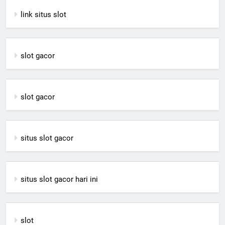
link situs slot
slot gacor
slot gacor
situs slot gacor
situs slot gacor hari ini
slot