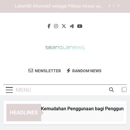
Skip
Panduan Menggunakan Slot Lebah4D Secara
to
Aman dan Nyaman untuk Pengalaman Akses
yang Lebih Terarah
content
LAE138 Login dan Kebiasaan Digital yang Lebih
Aman
Slot Lebah4D dan Kemudahan Penggunaan bagi
Pengguna Aktif Digital
Lebah4D Alternatif sebagai Pilihan Akses yang
Lebih Praktis
Panduan Menggunakan Slot Lebah4D Secara
Aman dan Nyaman untuk Pengalaman Akses
SB Angla News
yang Lebih Terarah
Dapatkan Berita Terbaru Dan Terpercaya
LAE138 Login dan Kebiasaan Digital yang Lebih
NEWSLETTER
RANDOM NEWS
Aman
Dari Bangladesh Di SB Angla News. Ikuti
Berita Politik, Bisnis, Dan Sosial.
MENU
ot Lebah4D dan Kemudahan Penggunaan bagi Pengguna Aktif D
HEADLINES
onths Ago