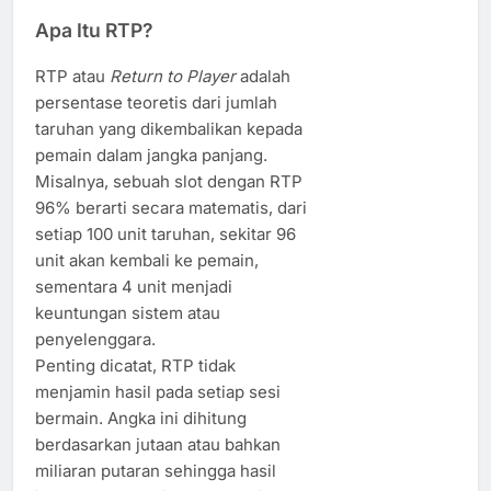
Apa Itu RTP?
RTP atau
Return to Player
adalah
persentase teoretis dari jumlah
taruhan yang dikembalikan kepada
pemain dalam jangka panjang.
Misalnya, sebuah slot dengan RTP
96% berarti secara matematis, dari
setiap 100 unit taruhan, sekitar 96
unit akan kembali ke pemain,
sementara 4 unit menjadi
keuntungan sistem atau
penyelenggara.
Penting dicatat, RTP tidak
menjamin hasil pada setiap sesi
bermain. Angka ini dihitung
berdasarkan jutaan atau bahkan
miliaran putaran sehingga hasil