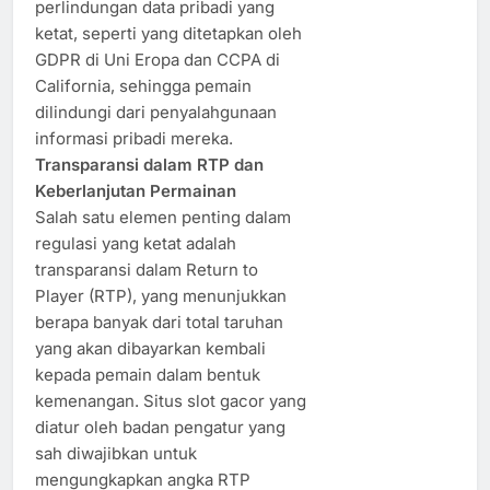
perlindungan data pribadi yang
ketat, seperti yang ditetapkan oleh
GDPR di Uni Eropa dan CCPA di
California, sehingga pemain
dilindungi dari penyalahgunaan
informasi pribadi mereka.
Transparansi dalam RTP dan
Keberlanjutan Permainan
Salah satu elemen penting dalam
regulasi yang ketat adalah
transparansi dalam Return to
Player (RTP), yang menunjukkan
berapa banyak dari total taruhan
yang akan dibayarkan kembali
kepada pemain dalam bentuk
kemenangan. Situs slot gacor yang
diatur oleh badan pengatur yang
sah diwajibkan untuk
mengungkapkan angka RTP