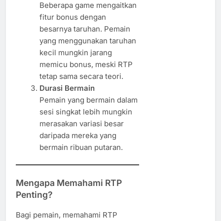
Beberapa game mengaitkan
fitur bonus dengan
besarnya taruhan. Pemain
yang menggunakan taruhan
kecil mungkin jarang
memicu bonus, meski RTP
tetap sama secara teori.
Durasi Bermain
Pemain yang bermain dalam
sesi singkat lebih mungkin
merasakan variasi besar
daripada mereka yang
bermain ribuan putaran.
Mengapa Memahami RTP
Penting?
Bagi pemain, memahami RTP