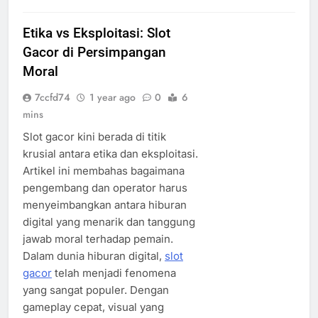
Etika vs Eksploitasi: Slot
Gacor di Persimpangan
Moral
7ccfd74
1 year ago
0
6
mins
Slot gacor kini berada di titik
krusial antara etika dan eksploitasi.
Artikel ini membahas bagaimana
pengembang dan operator harus
menyeimbangkan antara hiburan
digital yang menarik dan tanggung
jawab moral terhadap pemain.
Dalam dunia hiburan digital,
slot
gacor
telah menjadi fenomena
yang sangat populer. Dengan
gameplay cepat, visual yang