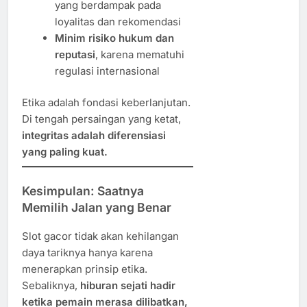
yang berdampak pada
loyalitas dan rekomendasi
Minim risiko hukum dan
reputasi
, karena mematuhi
regulasi internasional
Etika adalah fondasi keberlanjutan.
Di tengah persaingan yang ketat,
integritas adalah diferensiasi
yang paling kuat.
Kesimpulan: Saatnya
Memilih Jalan yang Benar
Slot gacor tidak akan kehilangan
daya tariknya hanya karena
menerapkan prinsip etika.
Sebaliknya,
hiburan sejati hadir
ketika pemain merasa dilibatkan,