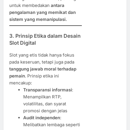
untuk membedakan
antara
pengalaman yang memikat dan
sistem yang memanipulasi.
3. Prinsip Etika dalam Desain
Slot Digital
Slot yang etis tidak hanya fokus
pada keseruan, tetapi juga pada
tanggung jawab moral terhadap
pemain
. Prinsip etika ini
mencakup:
Transparansi informasi
:
Menampilkan RTP,
volatilitas, dan syarat
promosi dengan jelas
Audit independen
:
Melibatkan lembaga seperti