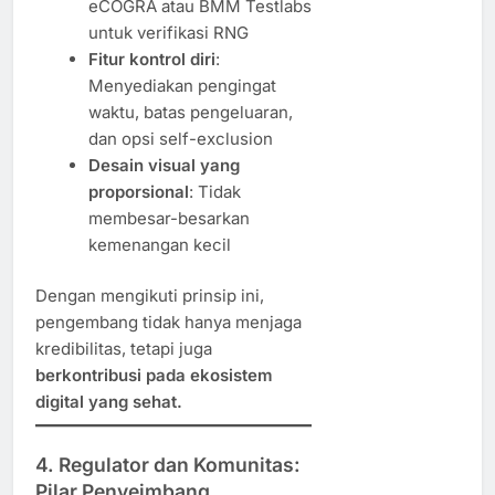
eCOGRA atau BMM Testlabs
untuk verifikasi RNG
Fitur kontrol diri
:
Menyediakan pengingat
waktu, batas pengeluaran,
dan opsi self-exclusion
Desain visual yang
proporsional
: Tidak
membesar-besarkan
kemenangan kecil
Dengan mengikuti prinsip ini,
pengembang tidak hanya menjaga
kredibilitas, tetapi juga
berkontribusi pada ekosistem
digital yang sehat.
4. Regulator dan Komunitas:
Pilar Penyeimbang