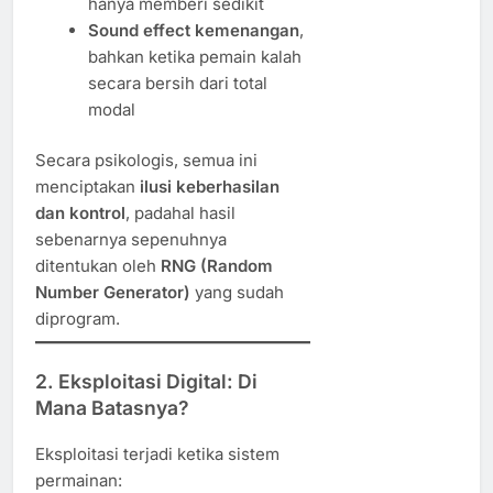
hanya memberi sedikit
Sound effect kemenangan
,
bahkan ketika pemain kalah
secara bersih dari total
modal
Secara psikologis, semua ini
menciptakan
ilusi keberhasilan
dan kontrol
, padahal hasil
sebenarnya sepenuhnya
ditentukan oleh
RNG (Random
Number Generator)
yang sudah
diprogram.
2. Eksploitasi Digital: Di
Mana Batasnya?
Eksploitasi terjadi ketika sistem
permainan: