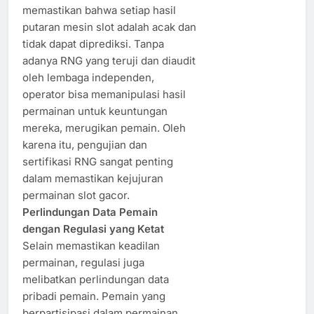
memastikan bahwa setiap hasil
putaran mesin slot adalah acak dan
tidak dapat diprediksi. Tanpa
adanya RNG yang teruji dan diaudit
oleh lembaga independen,
operator bisa memanipulasi hasil
permainan untuk keuntungan
mereka, merugikan pemain. Oleh
karena itu, pengujian dan
sertifikasi RNG sangat penting
dalam memastikan kejujuran
permainan slot gacor.
Perlindungan Data Pemain
dengan Regulasi yang Ketat
Selain memastikan keadilan
permainan, regulasi juga
melibatkan perlindungan data
pribadi pemain. Pemain yang
berpartisipasi dalam permainan