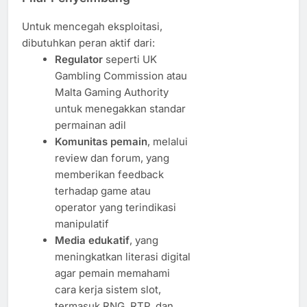
Untuk mencegah eksploitasi,
dibutuhkan peran aktif dari:
Regulator
seperti UK
Gambling Commission atau
Malta Gaming Authority
untuk menegakkan standar
permainan adil
Komunitas pemain
, melalui
review dan forum, yang
memberikan feedback
terhadap game atau
operator yang terindikasi
manipulatif
Media edukatif
, yang
meningkatkan literasi digital
agar pemain memahami
cara kerja sistem slot,
termasuk RNG, RTP, dan