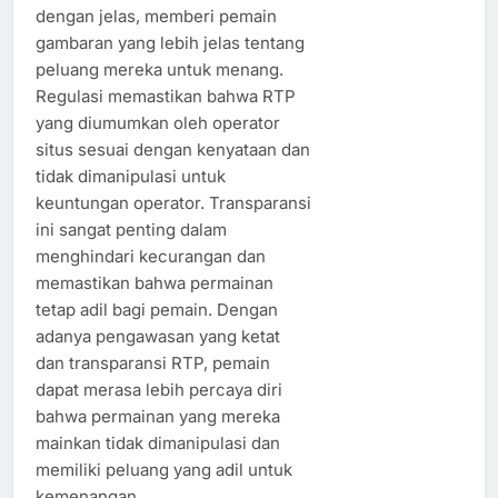
dengan jelas, memberi pemain
gambaran yang lebih jelas tentang
peluang mereka untuk menang.
Regulasi memastikan bahwa RTP
yang diumumkan oleh operator
situs sesuai dengan kenyataan dan
tidak dimanipulasi untuk
keuntungan operator. Transparansi
ini sangat penting dalam
menghindari kecurangan dan
memastikan bahwa permainan
tetap adil bagi pemain. Dengan
adanya pengawasan yang ketat
dan transparansi RTP, pemain
dapat merasa lebih percaya diri
bahwa permainan yang mereka
mainkan tidak dimanipulasi dan
memiliki peluang yang adil untuk
kemenangan.