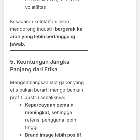
volatilitas
Kesadaran kolektif ini akan
mendorong industri
bergerak ke
arah yang lebih bertanggung
jawab.
5. Keuntungan Jangka
Panjang dari Etika
Mengembangkan slot gacor yang
etis bukan berarti mengorbankan
profit. Justru sebaliknya:
Kepercayaan pemain
meningkat
, sehingga
retensi pengguna lebih
tinggi
Brand image lebih positif
,