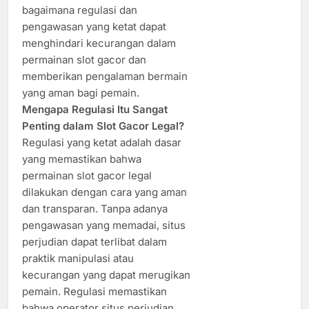
bagaimana regulasi dan
pengawasan yang ketat dapat
menghindari kecurangan dalam
permainan slot gacor dan
memberikan pengalaman bermain
yang aman bagi pemain.
Mengapa Regulasi Itu Sangat
Penting dalam Slot Gacor Legal?
Regulasi yang ketat adalah dasar
yang memastikan bahwa
permainan slot gacor legal
dilakukan dengan cara yang aman
dan transparan. Tanpa adanya
pengawasan yang memadai, situs
perjudian dapat terlibat dalam
praktik manipulasi atau
kecurangan yang dapat merugikan
pemain. Regulasi memastikan
bahwa operator situs perjudian