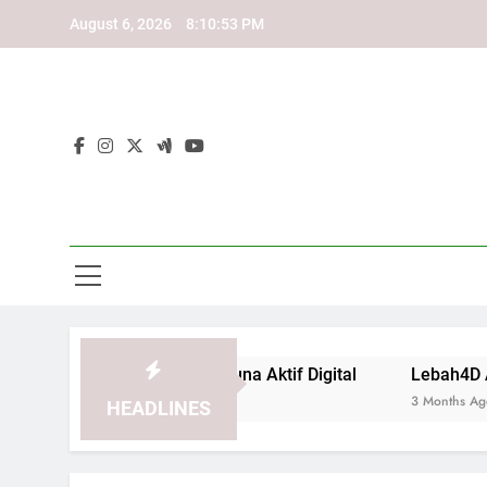
Skip
August 6, 2026
8:10:54 PM
to
content
SB 
Dapatkan B
aan bagi Pengguna Aktif Digital
Lebah4D Alternatif se
3 Months Ago
HEADLINES