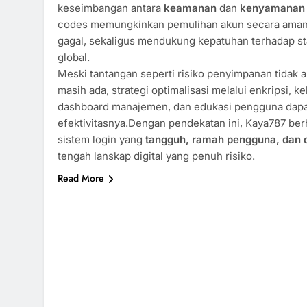
keseimbangan antara
keamanan
dan
kenyamanan
codes memungkinkan pemulihan akun secara aman
gagal, sekaligus mendukung kepatuhan terhadap s
global.
Meski tantangan seperti risiko penyimpanan tidak 
masih ada, strategi optimalisasi melalui enkripsi, ke
dashboard manajemen, dan edukasi pengguna dap
efektivitasnya.Dengan pendekatan ini, Kaya787 b
sistem login yang
tangguh, ramah pengguna, dan 
tengah lanskap digital yang penuh risiko.
Read More