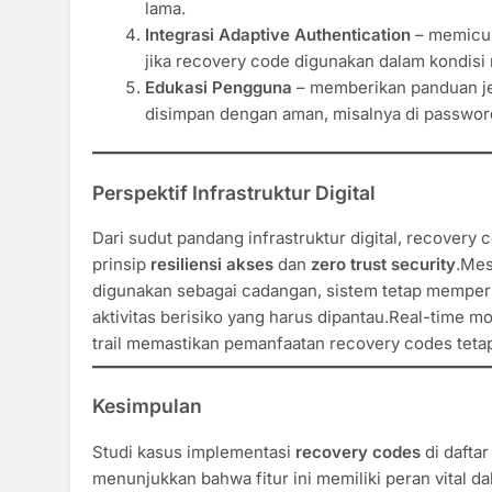
lama.
Integrasi Adaptive Authentication
– memicu 
jika recovery code digunakan dalam kondisi
Edukasi Pengguna
– memberikan panduan je
disimpan dengan aman, misalnya di passwor
Perspektif Infrastruktur Digital
Dari sudut pandang infrastruktur digital, recover
prinsip
resiliensi akses
dan
zero trust security
.Mes
digunakan sebagai cadangan, sistem tetap memperl
aktivitas berisiko yang harus dipantau.Real-time mo
trail memastikan pemanfaatan recovery codes teta
Kesimpulan
Studi kasus implementasi
recovery codes
di daftar
menunjukkan bahwa fitur ini memiliki peran vital d