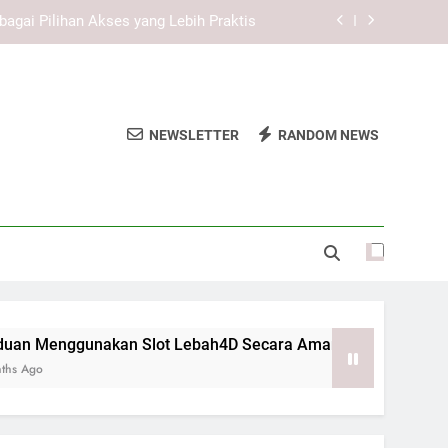
bagai Pilihan Akses yang Lebih Praktis
 untuk Pengalaman Akses yang Lebih
Terarah
an Kebiasaan Digital yang Lebih Aman
NEWSLETTER
RANDOM NEWS
nggunaan bagi Pengguna Aktif Digital
bagai Pilihan Akses yang Lebih Praktis
Ikuti Berita Politik, Bisnis, Dan Sosial.
 untuk Pengalaman Akses yang Lebih
Terarah
an Kebiasaan Digital yang Lebih Aman
nakan Slot Lebah4D Secara Aman dan Nyaman untuk Pengala