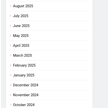
August 2025
July 2025
June 2025
May 2025
April 2025
March 2025
February 2025
January 2025
December 2024
November 2024
October 2024