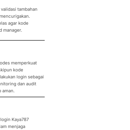
validasi tambahan
 mencurigakan.
las agar kode
d manager.
y codes memperkuat
kipun kode
akukan login sebagai
nitoring dan audit
p aman.
 login Kaya787
alam menjaga