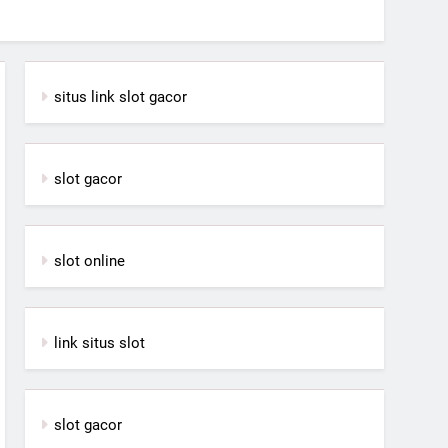
situs link slot gacor
slot gacor
slot online
link situs slot
slot gacor