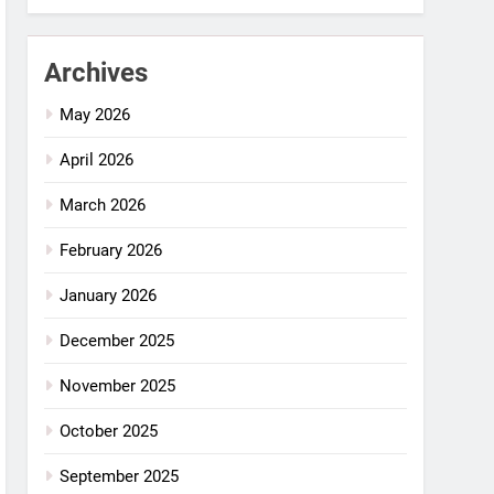
Archives
May 2026
April 2026
March 2026
February 2026
January 2026
December 2025
November 2025
October 2025
September 2025