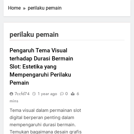
Home
perilaku pemain
perilaku pemain
Pengaruh Tema Visual
terhadap Durasi Bermain
Slot: Estetika yang
Mempengaruhi Perilaku
Pemain
7ccfd74
1 year ago
0
6
mins
Tema visual dalam permainan slot
digital berperan penting dalam
mempengaruhi durasi bermain.
Temukan bagaimana desain grafis