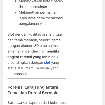
Meningkatkan keterlibatan
dalam permainan
Melanjutkan permainan
lebih lama demi menikmati
pengalaman visual
Slot dengan kualitas grafis tinggi
dan tema menarik, seperti game
dengan elemen 3D atau animasi
sinematik,
cenderung memiliki
tingkat retensi yang lebih baik
dibandingkan dengan
slot
yang
statis atau memiliki visual yang
membosankan.
Korelasi Langsung antara
Tema dan Durasi Bermain
Berdasarkan laporan dari beberapa