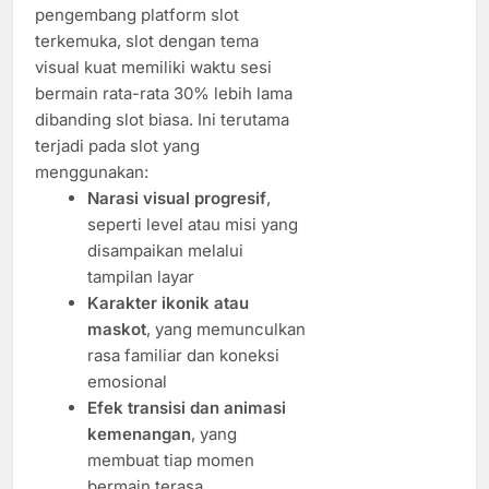
pengembang platform slot
terkemuka, slot dengan tema
visual kuat memiliki waktu sesi
bermain rata-rata 30% lebih lama
dibanding slot biasa. Ini terutama
terjadi pada slot yang
menggunakan:
Narasi visual progresif
,
seperti level atau misi yang
disampaikan melalui
tampilan layar
Karakter ikonik atau
maskot
, yang memunculkan
rasa familiar dan koneksi
emosional
Efek transisi dan animasi
kemenangan
, yang
membuat tiap momen
bermain terasa