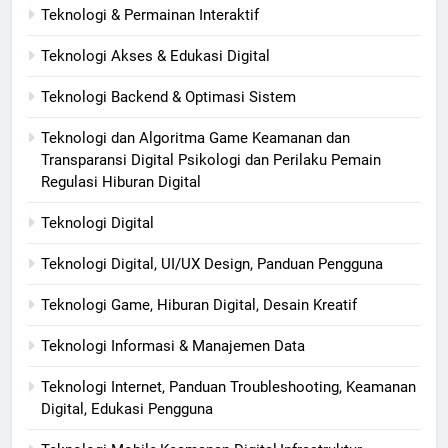
Teknologi & Permainan Interaktif
Teknologi Akses & Edukasi Digital
Teknologi Backend & Optimasi Sistem
Teknologi dan Algoritma Game Keamanan dan
Transparansi Digital Psikologi dan Perilaku Pemain
Regulasi Hiburan Digital
Teknologi Digital
Teknologi Digital, UI/UX Design, Panduan Pengguna
Teknologi Game, Hiburan Digital, Desain Kreatif
Teknologi Informasi & Manajemen Data
Teknologi Internet, Panduan Troubleshooting, Keamanan
Digital, Edukasi Pengguna