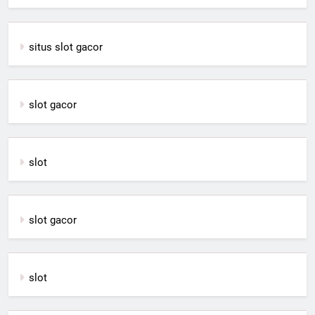
situs slot gacor
slot gacor
slot
slot gacor
slot