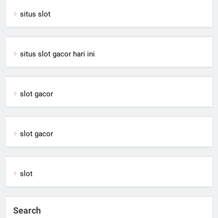
situs slot
situs slot gacor hari ini
slot gacor
slot gacor
slot
Search