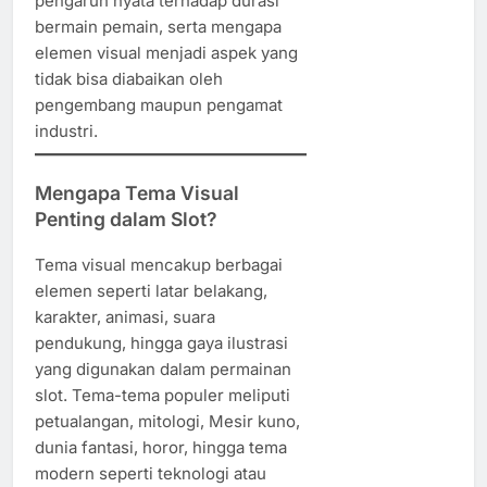
pengaruh nyata terhadap durasi
bermain pemain, serta mengapa
elemen visual menjadi aspek yang
tidak bisa diabaikan oleh
pengembang maupun pengamat
industri.
Mengapa Tema Visual
Penting dalam Slot?
Tema visual mencakup berbagai
elemen seperti latar belakang,
karakter, animasi, suara
pendukung, hingga gaya ilustrasi
yang digunakan dalam permainan
slot. Tema-tema populer meliputi
petualangan, mitologi, Mesir kuno,
dunia fantasi, horor, hingga tema
modern seperti teknologi atau