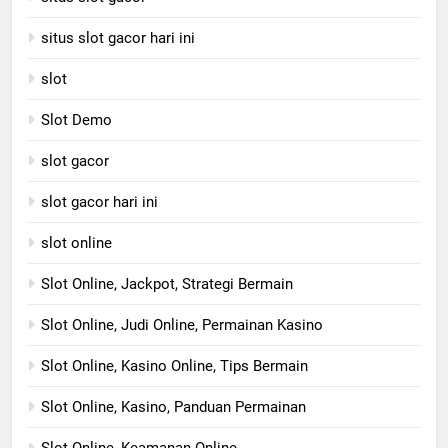
situs slot gacor hari ini
slot
Slot Demo
slot gacor
slot gacor hari ini
slot online
Slot Online, Jackpot, Strategi Bermain
Slot Online, Judi Online, Permainan Kasino
Slot Online, Kasino Online, Tips Bermain
Slot Online, Kasino, Panduan Permainan
Slot Online, Keamanan Online