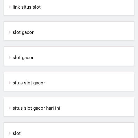
link situs slot
slot gacor
slot gacor
situs slot gacor
situs slot gacor hari ini
slot