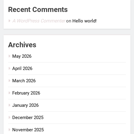
Recent Comments
A WordPress Commenter
on
Hello world!
Archives
May 2026
April 2026
March 2026
February 2026
January 2026
December 2025
November 2025