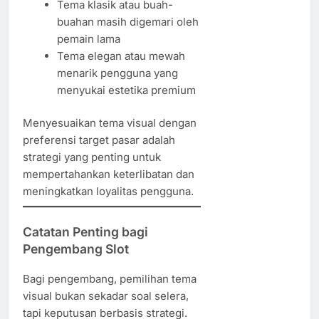
Tema klasik atau buah-
buahan masih digemari oleh
pemain lama
Tema elegan atau mewah
menarik pengguna yang
menyukai estetika premium
Menyesuaikan tema visual dengan
preferensi target pasar adalah
strategi yang penting untuk
mempertahankan keterlibatan dan
meningkatkan loyalitas pengguna.
Catatan Penting bagi
Pengembang Slot
Bagi pengembang, pemilihan tema
visual bukan sekadar soal selera,
tapi keputusan berbasis strategi.