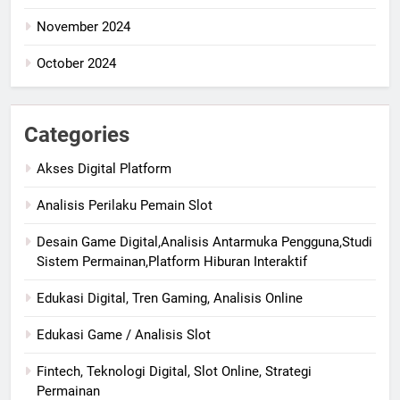
November 2024
October 2024
Categories
Akses Digital Platform
Analisis Perilaku Pemain Slot
Desain Game Digital,Analisis Antarmuka Pengguna,Studi
Sistem Permainan,Platform Hiburan Interaktif
Edukasi Digital, Tren Gaming, Analisis Online
Edukasi Game / Analisis Slot
Fintech, Teknologi Digital, Slot Online, Strategi
Permainan