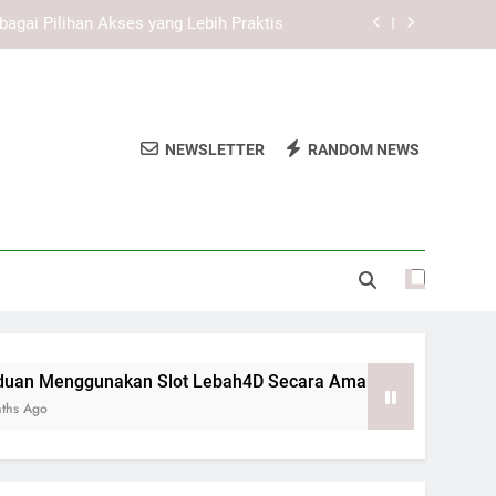
bagai Pilihan Akses yang Lebih Praktis
 untuk Pengalaman Akses yang Lebih
Terarah
an Kebiasaan Digital yang Lebih Aman
NEWSLETTER
RANDOM NEWS
nggunaan bagi Pengguna Aktif Digital
bagai Pilihan Akses yang Lebih Praktis
Ikuti Berita Politik, Bisnis, Dan Sosial.
 untuk Pengalaman Akses yang Lebih
Terarah
an Kebiasaan Digital yang Lebih Aman
ggunakan Slot Lebah4D Secara Aman dan Nyaman untuk Peng