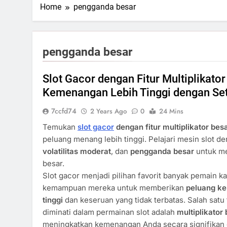
Home
pengganda besar
pengganda besar
Slot Gacor dengan Fitur Multiplikato
Kemenangan Lebih Tinggi dengan Set
7ccfd74
2 Years Ago
0
24 Mins
Temukan
slot gacor
dengan fitur multiplikator bes
peluang menang lebih tinggi. Pelajari mesin slot d
volatilitas moderat
, dan
pengganda besar
untuk me
besar.
Slot gacor menjadi pilihan favorit banyak pemain k
kemampuan mereka untuk memberikan
peluang k
tinggi
dan keseruan yang tidak terbatas. Salah satu 
diminati dalam permainan slot adalah
multiplikator
meningkatkan kemenangan Anda secara signifikan 