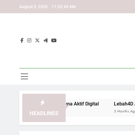
Skip
August 9, 2026
11:52:45 AM
to
content
SB 
Dapatkan B
gunaan bagi Pengguna Aktif Digital
Lebah4D Alternatif
3 Months Ago
HEADLINES