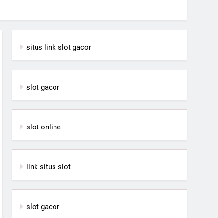
situs link slot gacor
slot gacor
slot online
link situs slot
slot gacor