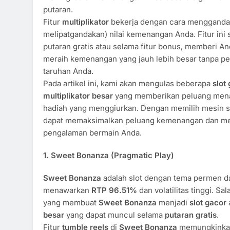
putaran.
Fitur
multiplikator
bekerja dengan cara mengganda
melipatgandakan) nilai kemenangan Anda. Fitur ini
putaran gratis atau selama fitur bonus, memberi A
meraih kemenangan yang jauh lebih besar tanpa p
taruhan Anda.
Pada artikel ini, kami akan mengulas beberapa
slot
multiplikator besar
yang memberikan peluang menan
hadiah yang menggiurkan. Dengan memilih mesin sl
dapat memaksimalkan peluang kemenangan dan m
pengalaman bermain Anda.
1.
Sweet Bonanza (Pragmatic Play)
Sweet Bonanza
adalah slot dengan tema permen 
menawarkan
RTP 96.51%
dan volatilitas tinggi. Sal
yang membuat
Sweet Bonanza
menjadi
slot gacor
besar
yang dapat muncul selama
putaran gratis
.
Fitur
tumble reels
di
Sweet Bonanza
memungkinkan