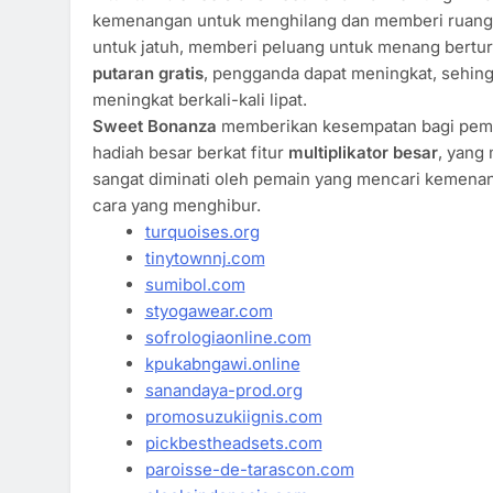
kemenangan untuk menghilang dan memberi ruang 
untuk jatuh, memberi peluang untuk menang bertur
putaran gratis
, pengganda dapat meningkat, sehin
meningkat berkali-kali lipat.
Sweet Bonanza
memberikan kesempatan bagi pema
hadiah besar berkat fitur
multiplikator besar
, yang
sangat diminati oleh pemain yang mencari kemena
cara yang menghibur.
turquoises.org
tinytownnj.com
sumibol.com
styogawear.com
sofrologiaonline.com
kpukabngawi.online
sanandaya-prod.org
promosuzukiignis.com
pickbestheadsets.com
paroisse-de-tarascon.com