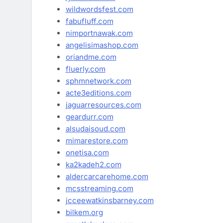
wildwordsfest.com
fabufluff.com
nimportnawak.com
angelisimashop.com
oriandme.com
fluerly.com
sphmnetwork.com
acte3editions.com
jaguarresources.com
geardurr.com
alsudaisoud.com
mimarestore.com
onetisa.com
ka2kadeh2.com
aldercarcarehome.com
mcsstreaming.com
jcceewatkinsbarney.com
bilkem.org