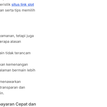
eristik
situs link slot
 serta tips memilih
amanan, tetapi juga
erapa alasan
in tidak terancam
rkan kemenangan
alaman bermain lebih
g menawarkan
transparan dan
in.
mbayaran Cepat dan