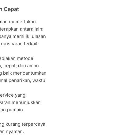
n Cepat
 aman memerlukan
erapkan antara lain:
asanya memiliki ulasan
transparan terkait
yediakan metode
, cepat, dan aman.
ng baik mencantumkan
imal penarikan, waktu
ervice yang
ayaran menunjukkan
nan pemain.
ang kurang terpercaya
an nyaman.