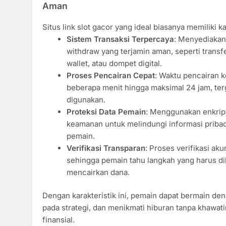
Aman
Situs link slot gacor yang ideal biasanya memiliki ka
Sistem Transaksi Terpercaya
: Menyediakan
withdraw yang terjamin aman, seperti transf
wallet, atau dompet digital.
Proses Pencairan Cepat
: Waktu pencairan
beberapa menit hingga maksimal 24 jam, te
digunakan.
Proteksi Data Pemain
: Menggunakan enkrip
keamanan untuk melindungi informasi pribadi
pemain.
Verifikasi Transparan
: Proses verifikasi aku
sehingga pemain tahu langkah yang harus di
mencairkan dana.
Dengan karakteristik ini, pemain dapat bermain de
pada strategi, dan menikmati hiburan tanpa khawatir
finansial.