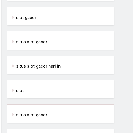
slot gacor
situs slot gacor
situs slot gacor hari ini
slot
situs slot gacor