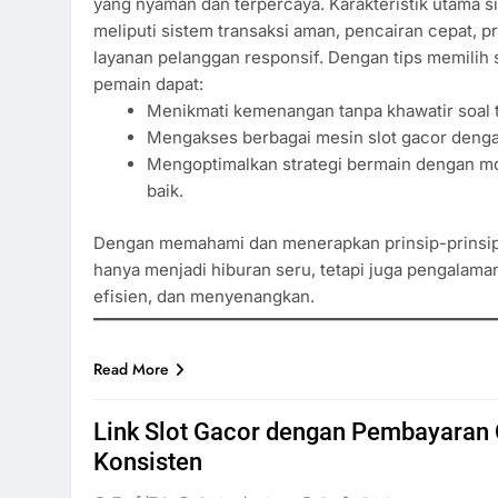
yang nyaman dan terpercaya. Karakteristik utama si
meliputi sistem transaksi aman, pencairan cepat, pr
layanan pelanggan responsif. Dengan tips memilih s
pemain dapat:
Menikmati kemenangan tanpa khawatir soal tr
Mengakses berbagai mesin slot gacor dengan
Mengoptimalkan strategi bermain dengan mo
baik.
Dengan memahami dan menerapkan prinsip-prinsip in
hanya menjadi hiburan seru, tetapi juga pengalam
efisien, dan menyenangkan.
Read More
Link Slot Gacor dengan Pembayaran 
Konsisten