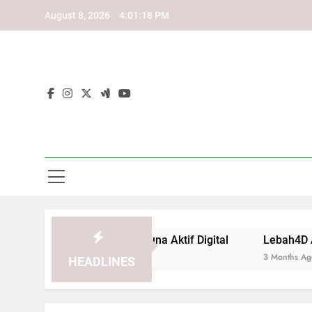
Skip
August 8, 2026
4:01:19 PM
to
content
SB 
Dapatkan B
aan bagi Pengguna Aktif Digital
Lebah4D Alternatif se
3 Months Ago
HEADLINES