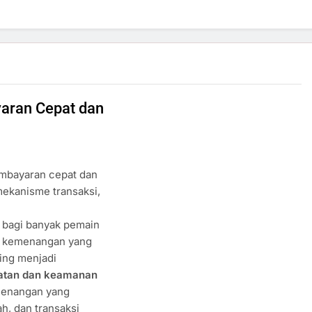
yaran Cepat dan
embayaran cepat dan
mekanisme transaksi,
t bagi banyak pemain
si kemenangan yang
ring menjadi
atan dan keamanan
menangan yang
h, dan transaksi