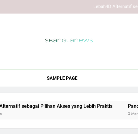
Lebah4D Alternatif se
Panduan Menggunakan Slot Lebah4D Secara Aman dan Nyaman
LAE138 Login d
Slot Lebah4D dan Kemudahan Pe
Angla News
Lebah4D Alternatif se
erita Terbaru Dan Terpercaya Dari Bangladesh Di SB Angla News. 
Panduan Menggunakan Slot Lebah4D Secara Aman dan Nyaman
SAMPLE PAGE
LAE138 Login d
bagai Pilihan Akses yang Lebih Praktis
Panduan Menggu
3 Months Ago