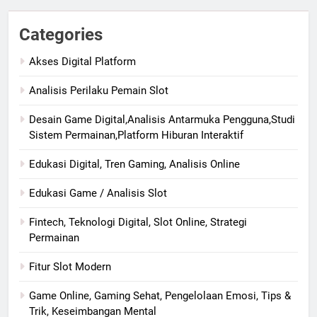
Categories
Akses Digital Platform
Analisis Perilaku Pemain Slot
Desain Game Digital,Analisis Antarmuka Pengguna,Studi
Sistem Permainan,Platform Hiburan Interaktif
Edukasi Digital, Tren Gaming, Analisis Online
Edukasi Game / Analisis Slot
Fintech, Teknologi Digital, Slot Online, Strategi
Permainan
Fitur Slot Modern
Game Online, Gaming Sehat, Pengelolaan Emosi, Tips &
Trik, Keseimbangan Mental