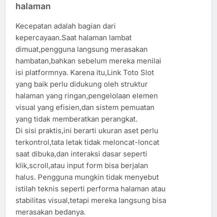
halaman
Kecepatan adalah bagian dari
kepercayaan.Saat halaman lambat
dimuat,pengguna langsung merasakan
hambatan,bahkan sebelum mereka menilai
isi platformnya. Karena itu,Link Toto Slot
yang baik perlu didukung oleh struktur
halaman yang ringan,pengelolaan elemen
visual yang efisien,dan sistem pemuatan
yang tidak memberatkan perangkat.
Di sisi praktis,ini berarti ukuran aset perlu
terkontrol,tata letak tidak meloncat-loncat
saat dibuka,dan interaksi dasar seperti
klik,scroll,atau input form bisa berjalan
halus. Pengguna mungkin tidak menyebut
istilah teknis seperti performa halaman atau
stabilitas visual,tetapi mereka langsung bisa
merasakan bedanya.