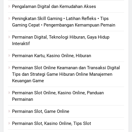
Pengalaman Digital dan Kemudahan Akses
Peningkatan Skill Gaming • Latihan Refleks • Tips
Gaming Cepat • Pengembangan Kemampuan Pemain
Permainan Digital, Teknologi Hiburan, Gaya Hidup
Interaktif
Permainan Kartu, Kasino Online, Hiburan
Permainan Slot Online Keamanan dan Transaksi Digital
Tips dan Strategi Game Hiburan Online Manajemen
Keuangan Game
Permainan Slot Online, Kasino Online, Panduan
Permainan
Permainan Slot, Game Online
Permainan Slot, Kasino Online, Tips Slot