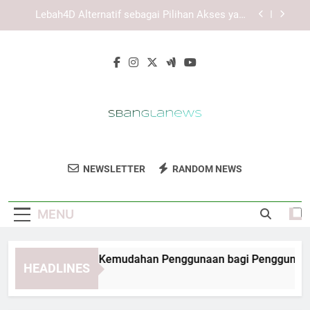
Skip
Panduan Menggunakan Slot Lebah4D Secara
to
Aman dan Nyaman untuk Pengalaman Akses
yang Lebih Terarah
content
LAE138 Login dan Kebiasaan Digital yang Lebih
Aman
Slot Lebah4D dan Kemudahan Penggunaan bagi
Pengguna Aktif Digital
Lebah4D Alternatif sebagai Pilihan Akses yang
Lebih Praktis
Panduan Menggunakan Slot Lebah4D Secara
Aman dan Nyaman untuk Pengalaman Akses
SB Angla News
yang Lebih Terarah
Dapatkan Berita Terbaru Dan Terpercaya
LAE138 Login dan Kebiasaan Digital yang Lebih
NEWSLETTER
RANDOM NEWS
Aman
Dari Bangladesh Di SB Angla News. Ikuti
Berita Politik, Bisnis, Dan Sosial.
MENU
ot Lebah4D dan Kemudahan Penggunaan bagi Pengguna Aktif D
HEADLINES
Months Ago