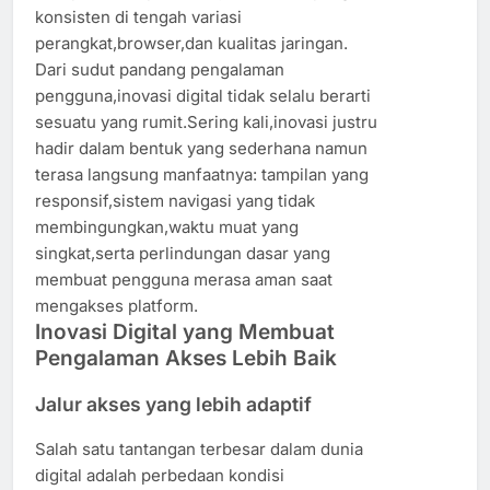
konsisten di tengah variasi
perangkat,browser,dan kualitas jaringan.
Dari sudut pandang pengalaman
pengguna,inovasi digital tidak selalu berarti
sesuatu yang rumit.Sering kali,inovasi justru
hadir dalam bentuk yang sederhana namun
terasa langsung manfaatnya: tampilan yang
responsif,sistem navigasi yang tidak
membingungkan,waktu muat yang
singkat,serta perlindungan dasar yang
membuat pengguna merasa aman saat
mengakses platform.
Inovasi Digital yang Membuat
Pengalaman Akses Lebih Baik
Jalur akses yang lebih adaptif
Salah satu tantangan terbesar dalam dunia
digital adalah perbedaan kondisi