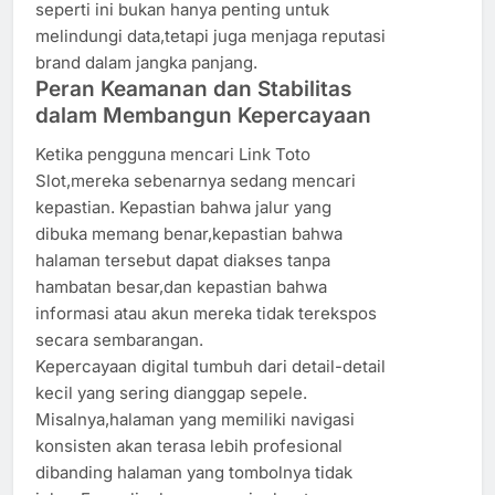
seperti ini bukan hanya penting untuk
melindungi data,tetapi juga menjaga reputasi
brand dalam jangka panjang.
Peran Keamanan dan Stabilitas
dalam Membangun Kepercayaan
Ketika pengguna mencari Link Toto
Slot,mereka sebenarnya sedang mencari
kepastian. Kepastian bahwa jalur yang
dibuka memang benar,kepastian bahwa
halaman tersebut dapat diakses tanpa
hambatan besar,dan kepastian bahwa
informasi atau akun mereka tidak terekspos
secara sembarangan.
Kepercayaan digital tumbuh dari detail-detail
kecil yang sering dianggap sepele.
Misalnya,halaman yang memiliki navigasi
konsisten akan terasa lebih profesional
dibanding halaman yang tombolnya tidak