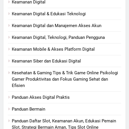
Keamanan Digital
Keamanan Digital & Edukasi Teknologi
Keamanan Digital dan Manajemen Akses Akun
Keamanan Digital, Teknologi, Panduan Pengguna
Keamanan Mobile & Akses Platform Digital
Keamanan Siber dan Edukasi Digital
Kesehatan & Gaming Tips & Trik Game Online Psikologi
Gamer Produktivitas dan Fokus Gaming Sehat dan
Efisien
Panduan Akses Digital Praktis
Panduan Bermain
Panduan Daftar Slot, Keamanan Akun, Edukasi Pemain
Slot, Strategi Bermain Aman, Tips Slot Online