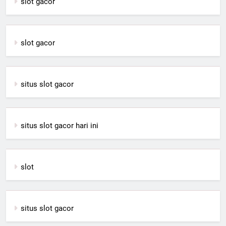
slot gacor
slot gacor
situs slot gacor
situs slot gacor hari ini
slot
situs slot gacor