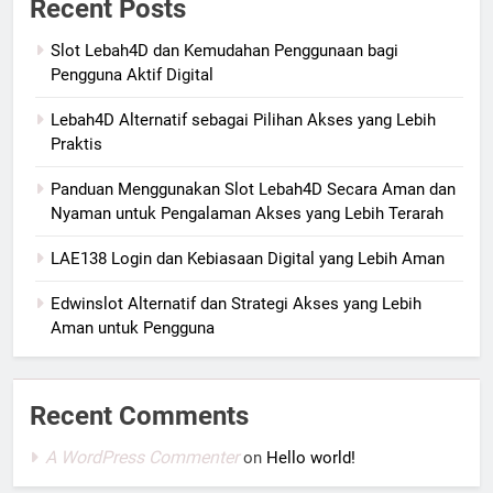
Recent Posts
Slot Lebah4D dan Kemudahan Penggunaan bagi
Pengguna Aktif Digital
Lebah4D Alternatif sebagai Pilihan Akses yang Lebih
Praktis
Panduan Menggunakan Slot Lebah4D Secara Aman dan
Nyaman untuk Pengalaman Akses yang Lebih Terarah
LAE138 Login dan Kebiasaan Digital yang Lebih Aman
Edwinslot Alternatif dan Strategi Akses yang Lebih
Aman untuk Pengguna
Recent Comments
A WordPress Commenter
on
Hello world!