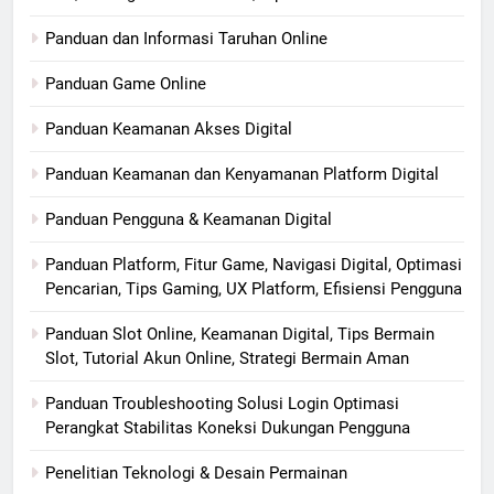
Panduan dan Informasi Taruhan Online
Panduan Game Online
Panduan Keamanan Akses Digital
Panduan Keamanan dan Kenyamanan Platform Digital
Panduan Pengguna & Keamanan Digital
Panduan Platform, Fitur Game, Navigasi Digital, Optimasi
Pencarian, Tips Gaming, UX Platform, Efisiensi Pengguna
Panduan Slot Online, Keamanan Digital, Tips Bermain
Slot, Tutorial Akun Online, Strategi Bermain Aman
Panduan Troubleshooting Solusi Login Optimasi
Perangkat Stabilitas Koneksi Dukungan Pengguna
Penelitian Teknologi & Desain Permainan