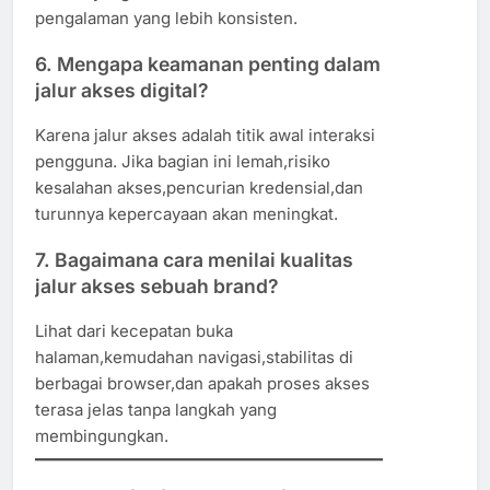
pengalaman yang lebih konsisten.
6. Mengapa keamanan penting dalam
jalur akses digital?
Karena jalur akses adalah titik awal interaksi
pengguna. Jika bagian ini lemah,risiko
kesalahan akses,pencurian kredensial,dan
turunnya kepercayaan akan meningkat.
7. Bagaimana cara menilai kualitas
jalur akses sebuah brand?
Lihat dari kecepatan buka
halaman,kemudahan navigasi,stabilitas di
berbagai browser,dan apakah proses akses
terasa jelas tanpa langkah yang
membingungkan.