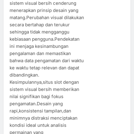
sistem visual bersih cenderung
menerapkan prinsip desain yang
matang.Perubahan visual dilakukan
secara bertahap dan terukur
sehingga tidak mengganggu
kebiasaan pengguna.Pendekatan
ini menjaga kesinambungan
pengalaman dan memastikan
bahwa data pengamatan dari waktu
ke waktu tetap relevan dan dapat
dibandingkan.
Kesimpulannya,situs slot dengan
sistem visual bersih memberikan
nilai signifikan bagi fokus
pengamatan.Desain yang
rapi,konsistensi tampilan,dan
minimnya distraksi menciptakan
kondisi ideal untuk analisis
permainan yang