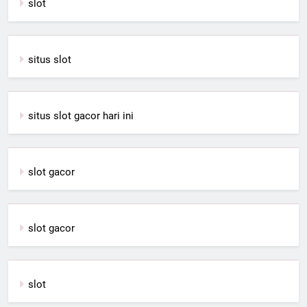
slot
situs slot
situs slot gacor hari ini
slot gacor
slot gacor
slot