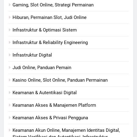
Gaming, Slot Online, Strategi Permainan
Hiburan, Permainan Slot, Judi Online
Infrastruktur & Optimasi Sistem
Infrastruktur & Reliability Engineering
Infrastruktur Digital
Judi Online, Panduan Pemain
Kasino Online, Slot Online, Panduan Permainan
Keamanan & Autentikasi Digital
Keamanan Akses & Manajemen Platform
Keamanan Akses & Privasi Pengguna
Keamanan Akun Online, Manajemen Identitas Digital,