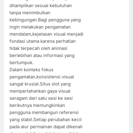
ditampilkan sesuai kebutuhan
tanpa menimbulkan
kebingungan.Bagi pengguna yang
ingin melakukan pengamatan
mendalam,kejelasan visual menjadi
fondasi utama karena perhatian
tidak terpecah oleh animasi
berlebihan atau informasi yang
bertumpuk.
Dalam konteks fokus
pengamatan,konsistensi visual
sangat krusial.Situs slot yang
mempertahankan gaya visual
seragam dari satu sesi ke sesi
berikutnya memungkinkan
pengguna membangun referensi
yang stabil.Setiap perubahan kecil
pada alur permainan dapat dikenali