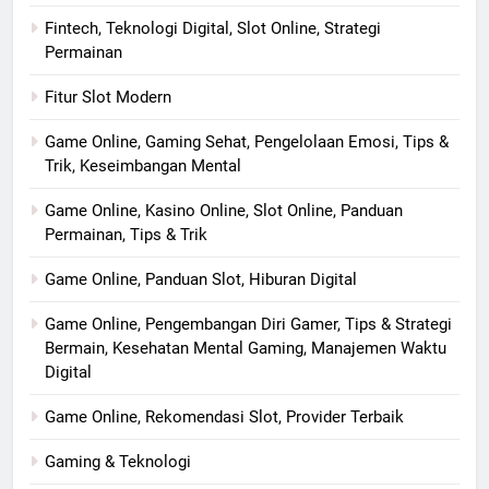
Fintech, Teknologi Digital, Slot Online, Strategi
Permainan
Fitur Slot Modern
Game Online, Gaming Sehat, Pengelolaan Emosi, Tips &
Trik, Keseimbangan Mental
Game Online, Kasino Online, Slot Online, Panduan
Permainan, Tips & Trik
Game Online, Panduan Slot, Hiburan Digital
Game Online, Pengembangan Diri Gamer, Tips & Strategi
Bermain, Kesehatan Mental Gaming, Manajemen Waktu
Digital
Game Online, Rekomendasi Slot, Provider Terbaik
Gaming & Teknologi