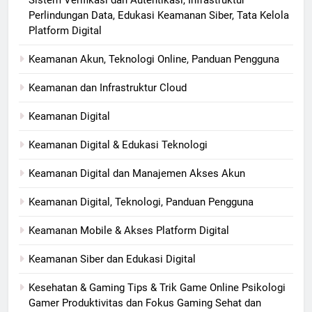
Sistem Verifikasi dan Autentikasi, Infrastruktur
Perlindungan Data, Edukasi Keamanan Siber, Tata Kelola
Platform Digital
Keamanan Akun, Teknologi Online, Panduan Pengguna
Keamanan dan Infrastruktur Cloud
Keamanan Digital
Keamanan Digital & Edukasi Teknologi
Keamanan Digital dan Manajemen Akses Akun
Keamanan Digital, Teknologi, Panduan Pengguna
Keamanan Mobile & Akses Platform Digital
Keamanan Siber dan Edukasi Digital
Kesehatan & Gaming Tips & Trik Game Online Psikologi
Gamer Produktivitas dan Fokus Gaming Sehat dan