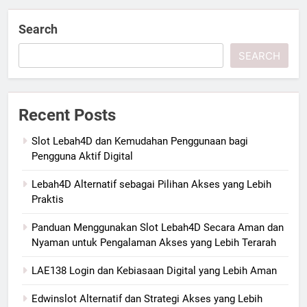
Search
SEARCH
Recent Posts
Slot Lebah4D dan Kemudahan Penggunaan bagi
Pengguna Aktif Digital
Lebah4D Alternatif sebagai Pilihan Akses yang Lebih
Praktis
Panduan Menggunakan Slot Lebah4D Secara Aman dan
Nyaman untuk Pengalaman Akses yang Lebih Terarah
LAE138 Login dan Kebiasaan Digital yang Lebih Aman
Edwinslot Alternatif dan Strategi Akses yang Lebih