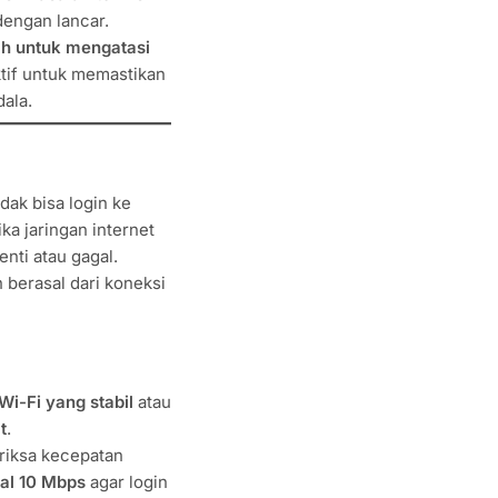
engan lancar.
h untuk mengatasi
ektif untuk memastikan
ala.
ak bisa login ke
ka jaringan internet
enti atau gagal.
 berasal dari koneksi
Wi-Fi yang stabil
atau
t
.
iksa kecepatan
al 10 Mbps
agar login