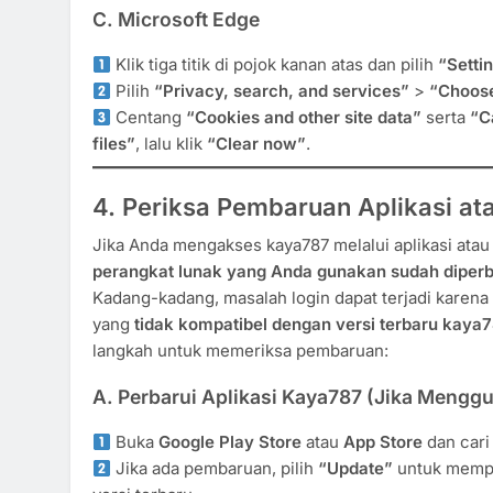
C. Microsoft Edge
Klik tiga titik di pojok kanan atas dan pilih
“Setti
Pilih
“Privacy, search, and services”
>
“Choose
Centang
“Cookies and other site data”
serta
“C
files”
, lalu klik
“Clear now”
.
4. Periksa Pembaruan Aplikasi at
Jika Anda mengakses kaya787 melalui aplikasi atau
perangkat lunak yang Anda gunakan sudah diperb
Kadang-kadang, masalah login dapat terjadi karena 
yang
tidak kompatibel dengan versi terbaru kaya
langkah untuk memeriksa pembaruan:
A. Perbarui Aplikasi Kaya787 (Jika Menggu
Buka
Google Play Store
atau
App Store
dan car
Jika ada pembaruan, pilih
“Update”
untuk mempe