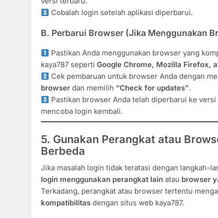
versi terbaru.
Cobalah login setelah aplikasi diperbarui.
B. Perbarui Browser (Jika Menggunakan B
Pastikan Anda menggunakan browser yang komp
kaya787 seperti
Google Chrome, Mozilla Firefox, a
Cek pembaruan untuk browser Anda dengan m
browser
dan memilih
“Check for updates”
.
Pastikan browser Anda telah diperbarui ke versi
mencoba login kembali.
5. Gunakan Perangkat atau Brows
Berbeda
Jika masalah login tidak teratasi dengan langkah-la
login menggunakan perangkat lain
atau
browser y
Terkadang, perangkat atau browser tertentu meng
kompatibilitas
dengan situs web kaya787.