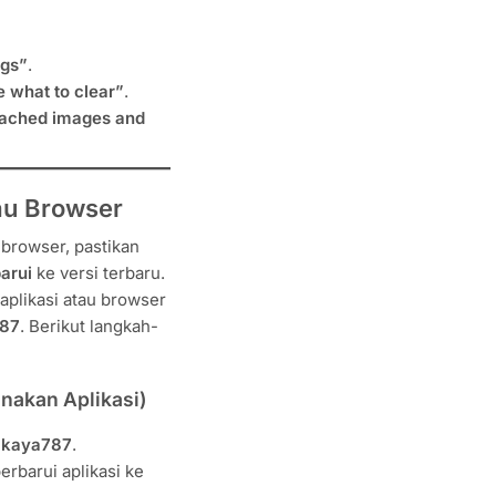
ngs”
.
 what to clear”
.
ached images and
au Browser
 browser, pastikan
arui
ke versi terbaru.
aplikasi atau browser
787
. Berikut langkah-
nakan Aplikasi)
i
kaya787
.
rbarui aplikasi ke