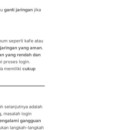
au
ganti jaringan
jika
um seperti kafe atau
jaringan yang aman
.
an yang rendah dan
 proses login.
da memiliki
cukup
ah selanjutnya adalah
, masalah login
engalami gangguan
kukan langkah-langkah