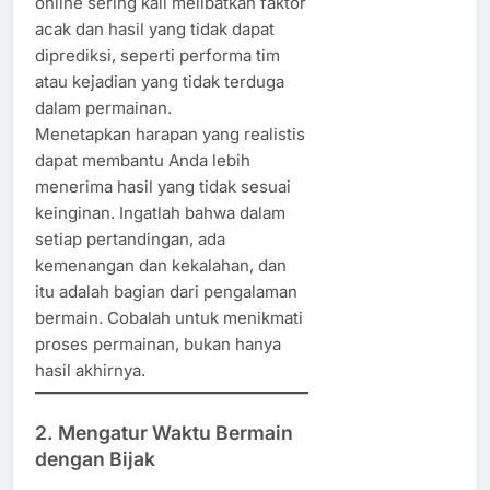
online sering kali melibatkan faktor
acak dan hasil yang tidak dapat
diprediksi, seperti performa tim
atau kejadian yang tidak terduga
dalam permainan.
Menetapkan harapan yang realistis
dapat membantu Anda lebih
menerima hasil yang tidak sesuai
keinginan. Ingatlah bahwa dalam
setiap pertandingan, ada
kemenangan dan kekalahan, dan
itu adalah bagian dari pengalaman
bermain. Cobalah untuk menikmati
proses permainan, bukan hanya
hasil akhirnya.
2. Mengatur Waktu Bermain
dengan Bijak