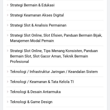
Strategi Bermain & Edukasi
Strategi Keamanan Akses Digital
Strategi Slot & Analisis Permainan
Strategi Slot Online, Slot Efisien, Panduan Bermain Bijak,
Manajemen Modal Pemain
Strategi Slot Online, Tips Menang Konsisten, Panduan
Bermain Slot, Slot Gacor Aman, Teknik Bermain
Profesional
Teknologi / Infrastruktur Jaringan / Keandalan Sistem
Teknologi / Keamanan & Tata Kelola TI
Teknologi & Desain Antarmuka
Teknologi & Game Design