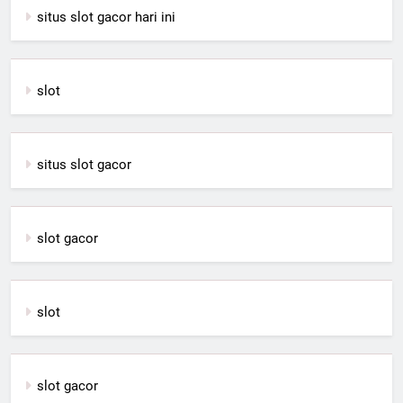
situs slot gacor hari ini
slot
situs slot gacor
slot gacor
slot
slot gacor