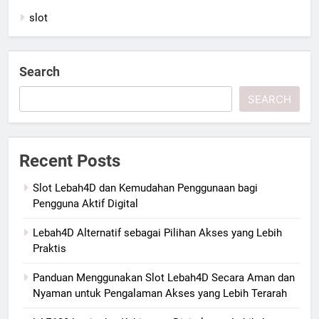
slot
Search
SEARCH
Recent Posts
Slot Lebah4D dan Kemudahan Penggunaan bagi
Pengguna Aktif Digital
Lebah4D Alternatif sebagai Pilihan Akses yang Lebih
Praktis
Panduan Menggunakan Slot Lebah4D Secara Aman dan
Nyaman untuk Pengalaman Akses yang Lebih Terarah