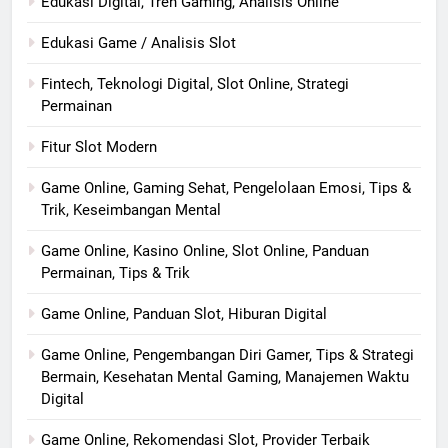
Edukasi Digital, Tren Gaming, Analisis Online
Edukasi Game / Analisis Slot
Fintech, Teknologi Digital, Slot Online, Strategi
Permainan
Fitur Slot Modern
Game Online, Gaming Sehat, Pengelolaan Emosi, Tips &
Trik, Keseimbangan Mental
Game Online, Kasino Online, Slot Online, Panduan
Permainan, Tips & Trik
Game Online, Panduan Slot, Hiburan Digital
Game Online, Pengembangan Diri Gamer, Tips & Strategi
Bermain, Kesehatan Mental Gaming, Manajemen Waktu
Digital
Game Online, Rekomendasi Slot, Provider Terbaik