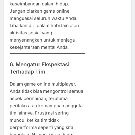
keseimbangan dalam hidup.
Jangan biarkan game online
menguasai seluruh waktu Anda.
Libatkan diri dalam hobi lain atau
aktivitas sosial yang
menyenangkan untuk menjaga
kesejahteraan mental Anda.
6. Mengatur Ekspektasi
Terhadap Tim
Dalam game online multiplayer,
Anda tidak bisa mengontrol semua
aspek permainan, terutama
perilaku atau kemampuan anggota
tim lainnya. Frustrasi sering
muncul ketika tim tidak
berperforma seperti yang kita
harapkan. Namun, perlu diingat