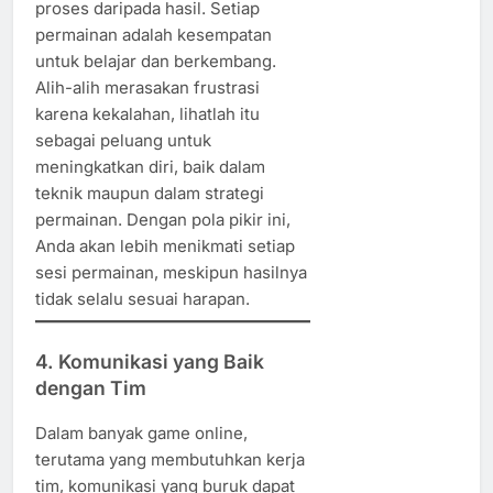
proses daripada hasil. Setiap
permainan adalah kesempatan
untuk belajar dan berkembang.
Alih-alih merasakan frustrasi
karena kekalahan, lihatlah itu
sebagai peluang untuk
meningkatkan diri, baik dalam
teknik maupun dalam strategi
permainan. Dengan pola pikir ini,
Anda akan lebih menikmati setiap
sesi permainan, meskipun hasilnya
tidak selalu sesuai harapan.
4. Komunikasi yang Baik
dengan Tim
Dalam banyak game online,
terutama yang membutuhkan kerja
tim, komunikasi yang buruk dapat