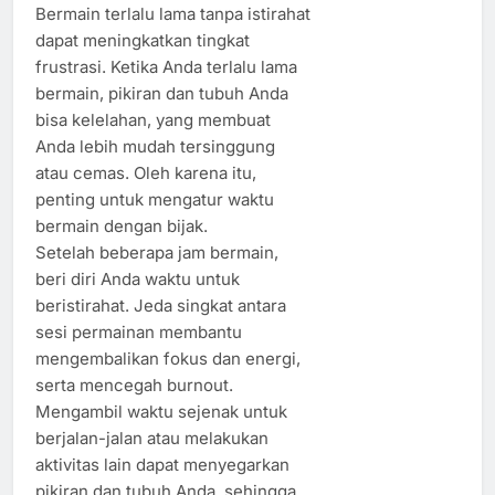
Bermain terlalu lama tanpa istirahat
dapat meningkatkan tingkat
frustrasi. Ketika Anda terlalu lama
bermain, pikiran dan tubuh Anda
bisa kelelahan, yang membuat
Anda lebih mudah tersinggung
atau cemas. Oleh karena itu,
penting untuk mengatur waktu
bermain dengan bijak.
Setelah beberapa jam bermain,
beri diri Anda waktu untuk
beristirahat. Jeda singkat antara
sesi permainan membantu
mengembalikan fokus dan energi,
serta mencegah burnout.
Mengambil waktu sejenak untuk
berjalan-jalan atau melakukan
aktivitas lain dapat menyegarkan
pikiran dan tubuh Anda, sehingga