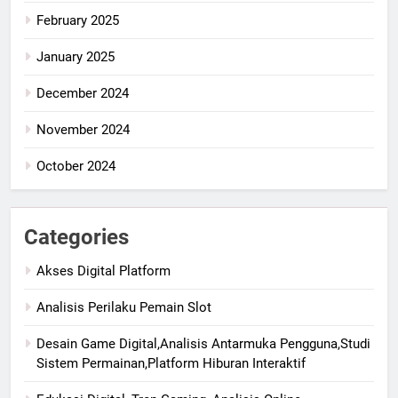
February 2025
January 2025
December 2024
November 2024
October 2024
Categories
Akses Digital Platform
Analisis Perilaku Pemain Slot
Desain Game Digital,Analisis Antarmuka Pengguna,Studi
Sistem Permainan,Platform Hiburan Interaktif