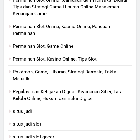
Tips dan Strategi Game Hiburan Online Manajemen
Keuangan Game
Permainan Slot Online, Kasino Online, Panduan
Permainan
Permainan Slot, Game Online
Permainan Slot, Kasino Online, Tips Slot
Pokémon, Game, Hiburan, Strategi Bermain, Fakta
Menarik
Regulasi dan Kebijakan Digital, Keamanan Siber, Tata
Kelola Online, Hukum dan Etika Digital
situs judi
situs judi slot
situs judi slot gacor