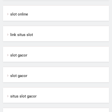
slot online
link situs slot
slot gacor
slot gacor
situs slot gacor