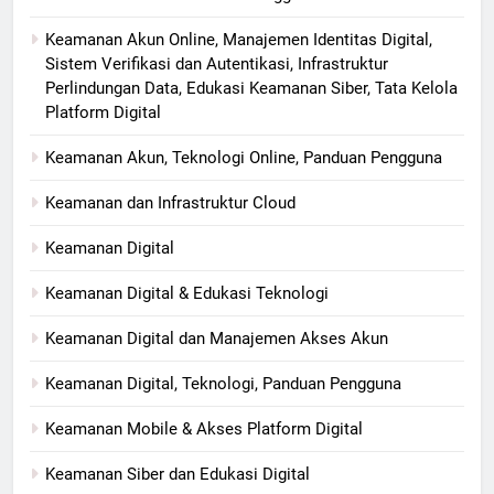
Keamanan Akun Online, Manajemen Identitas Digital,
Sistem Verifikasi dan Autentikasi, Infrastruktur
Perlindungan Data, Edukasi Keamanan Siber, Tata Kelola
Platform Digital
Keamanan Akun, Teknologi Online, Panduan Pengguna
Keamanan dan Infrastruktur Cloud
Keamanan Digital
Keamanan Digital & Edukasi Teknologi
Keamanan Digital dan Manajemen Akses Akun
Keamanan Digital, Teknologi, Panduan Pengguna
Keamanan Mobile & Akses Platform Digital
Keamanan Siber dan Edukasi Digital