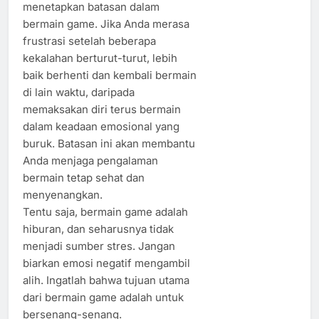
menetapkan batasan dalam
bermain game. Jika Anda merasa
frustrasi setelah beberapa
kekalahan berturut-turut, lebih
baik berhenti dan kembali bermain
di lain waktu, daripada
memaksakan diri terus bermain
dalam keadaan emosional yang
buruk. Batasan ini akan membantu
Anda menjaga pengalaman
bermain tetap sehat dan
menyenangkan.
Tentu saja, bermain game adalah
hiburan, dan seharusnya tidak
menjadi sumber stres. Jangan
biarkan emosi negatif mengambil
alih. Ingatlah bahwa tujuan utama
dari bermain game adalah untuk
bersenang-senang.