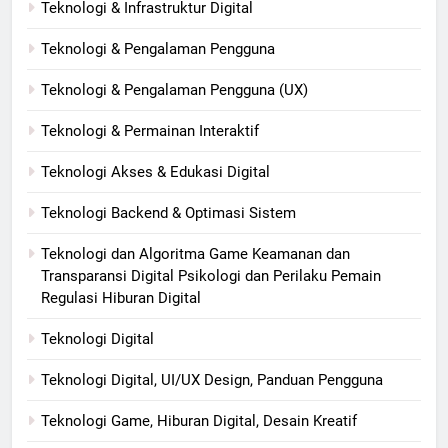
Teknologi & Infrastruktur Digital
Teknologi & Pengalaman Pengguna
Teknologi & Pengalaman Pengguna (UX)
Teknologi & Permainan Interaktif
Teknologi Akses & Edukasi Digital
Teknologi Backend & Optimasi Sistem
Teknologi dan Algoritma Game Keamanan dan
Transparansi Digital Psikologi dan Perilaku Pemain
Regulasi Hiburan Digital
Teknologi Digital
Teknologi Digital, UI/UX Design, Panduan Pengguna
Teknologi Game, Hiburan Digital, Desain Kreatif