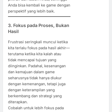
Anda bisa kembali ke game dengan
perspektif yang lebih baik.
3. Fokus pada Proses, Bukan
Hasil
Frustrasi seringkali muncul ketika
kita terlalu fokus pada hasil akhir—
terutama ketika kita kalah atau
tidak mencapai tujuan yang
diinginkan. Padahal, kesenangan
dan kemajuan dalam game
seharusnya tidak hanya diukur
dengan kemenangan, tetapi juga
dengan keterampilan yang
berkembang dan strategi yang
diterapkan.
Cobalah untuk lebih fokus pada