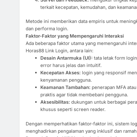
terkait kecepatan, kemudahan, dan keamanan
Metode ini memberikan data empiris untuk meningk
dan performa login.
Faktor-Faktor yang Mempengaruhi Interaksi
Ada beberapa faktor utama yang memengaruhi inte
Horas88 Link Login, antara lain:
Desain Antarmuka (UI):
tata letak form logi
error harus jelas dan intuitif.
Kecepatan Akses:
login yang responsif men
kenyamanan pengguna.
Keamanan Tambahan:
penerapan MFA atau 
praktis agar tidak membebani pengguna.
Aksesibilitas:
dukungan untuk berbagai pera
khusus seperti screen reader.
Dengan memperhatikan faktor-faktor ini, sistem log
menghadirkan pengalaman yang inklusif dan rama