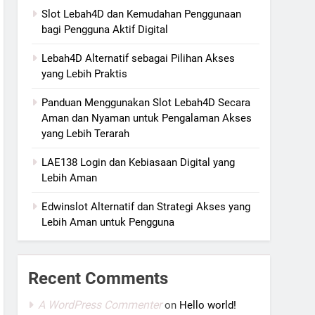
Slot Lebah4D dan Kemudahan Penggunaan
bagi Pengguna Aktif Digital
Lebah4D Alternatif sebagai Pilihan Akses
yang Lebih Praktis
Panduan Menggunakan Slot Lebah4D Secara
Aman dan Nyaman untuk Pengalaman Akses
yang Lebih Terarah
LAE138 Login dan Kebiasaan Digital yang
Lebih Aman
Edwinslot Alternatif dan Strategi Akses yang
Lebih Aman untuk Pengguna
Recent Comments
A WordPress Commenter
on
Hello world!