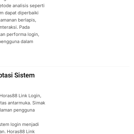
ode analisis seperti
em dapat diperbaiki
eamanan berlapis,
interaksi. Pada
kan performa login,
 pengguna dalam
ptasi Sistem
 Horas88 Link Login,
vitas antarmuka. Simak
alaman pengguna
stem login menjadi
an. Horas88 Link