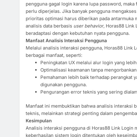
pengguna gagal login karena lupa password, maka f
perlu diperjelas. Jika banyak pengguna mengakses
prioritas optimasi harus diberikan pada antarmuka
analisis data berbasis
user behavior
, Horas88 Link 
beradaptasi dengan kebutuhan nyata pengguna.
Manfaat Analisis Interaksi Pengguna
Melalui analisis interaksi pengguna, Horas88 Link
berbagai manfaat, seperti:
Peningkatan UX melalui alur login yang lebi
Optimalisasi keamanan tanpa mengorbanka
Pemahaman lebih baik terhadap perangkat 
digunakan pengguna.
Pengurangan error teknis yang sering diala
Manfaat ini membuktikan bahwa analisis interaksi 
teknis, melainkan strategi penting dalam pengemban
Kesimpulan
Analisis interaksi pengguna di Horas88 Link Logi
keberhasilan sistem login ditentukan oleh keseimb