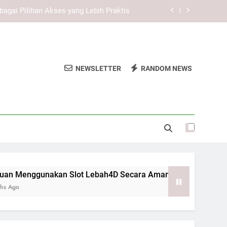
bagai Pilihan Akses yang Lebih Praktis
 untuk Pengalaman Akses yang Lebih
Terarah
an Kebiasaan Digital yang Lebih Aman
NEWSLETTER
RANDOM NEWS
nggunaan bagi Pengguna Aktif Digital
bagai Pilihan Akses yang Lebih Praktis
Ikuti Berita Politik, Bisnis, Dan Sosial.
 untuk Pengalaman Akses yang Lebih
Terarah
an Kebiasaan Digital yang Lebih Aman
kan Slot Lebah4D Secara Aman dan Nyaman untuk Pengalam