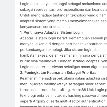
Login tidak hanya berfungsi sebagai mekanisme aute
sebagai representasi profesionalisme dan keandal
Untuk menghadapi tantangan teknologi yang dinamis
adaptasi sistem yang mampu menyeimbangkan asp
kenyamanan, serta skalabilitas.
1. Pentingnya Adaptasi Sistem Login
Adaptasi sistem login berarti kemampuan sebuah p
menyesuaikan diri dengan perubahan kebutuhan p
perkembangan teknologi. Jika sistem login statis, 
hambatan akses, celah keamanan, hingga pengala
buruk bisa meningkat. Dengan strategi adaptasi yan
Login dapat terus relevan sekaligus aman digunaka
2. Peningkatan Keamanan Sebagai Prioritas
Keamanan menjadi aspek utama dalam adaptasi sist
menunjukkan meningkatnya serangan siber seperti 
force, dan credential stuffing. Horas88 Link Login
teknologi enkripsi mutakhir, hashing password me
seperti Argon2id, serta multi-factor authentication
keamanan ini harus berjalan seiring dengan keny