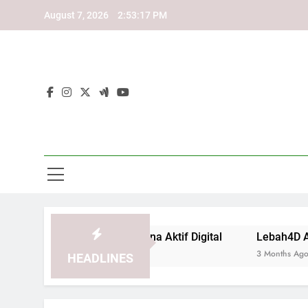
Skip
August 7, 2026
2:53:18 PM
to
content
SB 
Dapatkan B
n bagi Pengguna Aktif Digital
Lebah4D Alternatif seba
3 Months Ago
HEADLINES