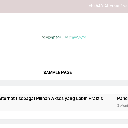
Lebah4D Alternatif se
Panduan Menggunakan Slot Lebah4D Secara Aman dan Nyaman
LAE138 Login d
Slot Lebah4D dan Kemudahan Pe
Angla News
Lebah4D Alternatif se
erita Terbaru Dan Terpercaya Dari Bangladesh Di SB Angla News. 
Panduan Menggunakan Slot Lebah4D Secara Aman dan Nyaman
SAMPLE PAGE
LAE138 Login d
gai Pilihan Akses yang Lebih Praktis
Panduan Mengguna
3 Months Ago