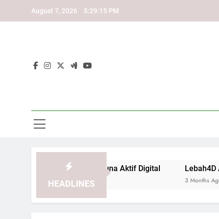
Skip
August 7, 2026
5:29:16 PM
to
content
SB 
Dapatkan B
aan bagi Pengguna Aktif Digital
Lebah4D Alternatif se
3 Months Ago
HEADLINES