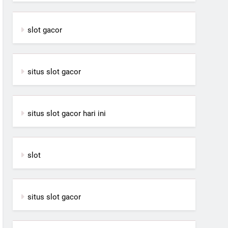
slot gacor
situs slot gacor
situs slot gacor hari ini
slot
situs slot gacor