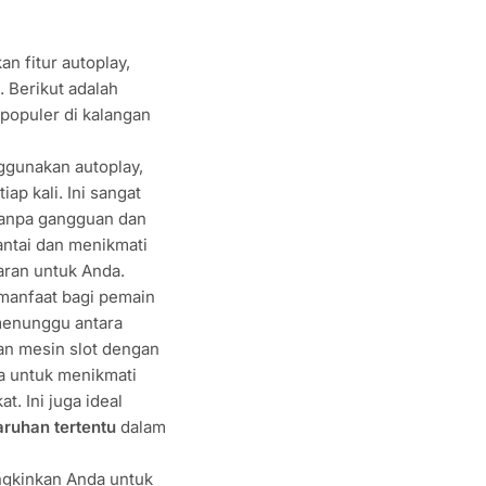
 fitur autoplay,
 Berikut adalah
populer di kalangan
gunakan autoplay,
ap kali. Ini sangat
 tanpa gangguan dan
antai dan menikmati
ran untuk Anda.
ermanfaat bagi pemain
enunggu antara
an mesin slot dengan
a untuk menikmati
. Ini juga ideal
taruhan tertentu
dalam
gkinkan Anda untuk