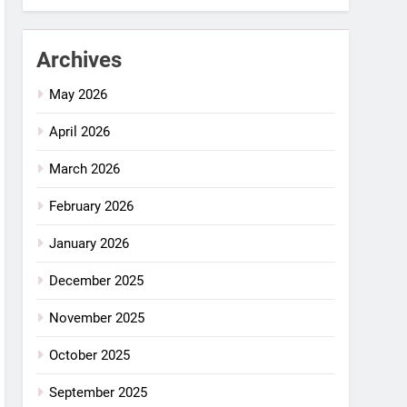
Archives
May 2026
April 2026
March 2026
February 2026
January 2026
December 2025
November 2025
October 2025
September 2025