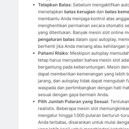
Tetapkan Batas
: Sebelum mengaktifkan auto
menetapkan
batas kerugian
dan
batas kem
membantu Anda menjaga kontrol atas angga
menghentikan permainan secara otomatis se
yang ditentukan. Banyak mesin slot online m
pengaturan batas
dalam opsi autoplay, mem
berhenti jika Anda menang atau kehilangan j
Pahami Risiko
: Meskipun autoplay memuda
tetap harus menyadari bahwa mesin slot ada
bergantung pada keberuntungan. Mesin de
dapat memberikan kemenangan yang lebih b
jarang, dan autoplay tidak dapat mengubah fa
waspada dan pertimbangkan dengan hati-hat
sesuai dengan gaya bermain Anda.
Pilih Jumlah Putaran yang Sesuai
: Tentuka
realistis. Beberapa mesin slot memungkinka
mengatur hingga 1.000 putaran berturut-turut,
Anda terbatas, disarankan untuk mulai deng