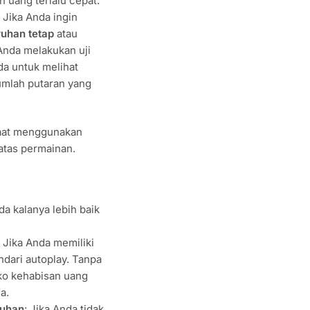
 uang terlalu cepat.
: Jika Anda ingin
ruhan tetap
atau
Anda melakukan uji
a untuk melihat
umlah putaran yang
at menggunakan
atas permainan.
da kalanya lebih baik
: Jika Anda memiliki
ndari autoplay. Tanpa
ko kehabisan uang
a.
ruhan
: Jika Anda tidak