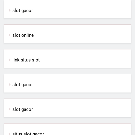
slot gacor
slot online
link situs slot
slot gacor
slot gacor
situs slot gacor