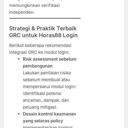
memungkinkan verifikasi
independen.
Strategi & Praktik Terbaik
GRC untuk Horas88 Login
Berikut beberapa rekomendasi
integrasi GRC ke modul login:
Risk assessment sebelum
pembangunan
Lakukan penilaian risiko
sebelum membuat atau
memperbarui modul login:
identifikasi potensi
ancaman, dampak, dan
peluang mitigasi.
Desain kontrol keamanan
yang selaras policy
Implementasikan kontrol