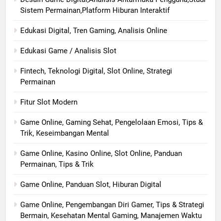
Sistem Permainan,Platform Hiburan Interaktif
Edukasi Digital, Tren Gaming, Analisis Online
Edukasi Game / Analisis Slot
Fintech, Teknologi Digital, Slot Online, Strategi
Permainan
Fitur Slot Modern
Game Online, Gaming Sehat, Pengelolaan Emosi, Tips &
Trik, Keseimbangan Mental
Game Online, Kasino Online, Slot Online, Panduan
Permainan, Tips & Trik
Game Online, Panduan Slot, Hiburan Digital
Game Online, Pengembangan Diri Gamer, Tips & Strategi
Bermain, Kesehatan Mental Gaming, Manajemen Waktu