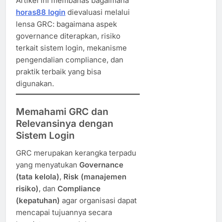
Artikel ini membahas bagaimana
horas88 login
dievaluasi melalui
lensa GRC: bagaimana aspek
governance diterapkan, risiko
terkait sistem login, mekanisme
pengendalian compliance, dan
praktik terbaik yang bisa
digunakan.
Memahami GRC dan
Relevansinya dengan
Sistem Login
GRC merupakan kerangka terpadu
yang menyatukan
Governance
(tata kelola)
,
Risk (manajemen
risiko)
, dan
Compliance
(kepatuhan)
agar organisasi dapat
mencapai tujuannya secara