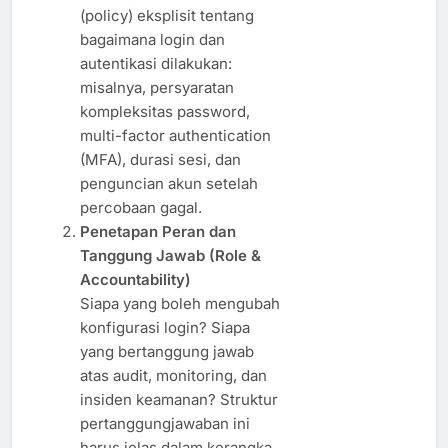
(policy) eksplisit tentang
bagaimana login dan
autentikasi dilakukan:
misalnya, persyaratan
kompleksitas password,
multi-factor authentication
(MFA), durasi sesi, dan
penguncian akun setelah
percobaan gagal.
Penetapan Peran dan
Tanggung Jawab (Role &
Accountability)
Siapa yang boleh mengubah
konfigurasi login? Siapa
yang bertanggung jawab
atas audit, monitoring, dan
insiden keamanan? Struktur
pertanggungjawaban ini
harus jelas dalam kerangka