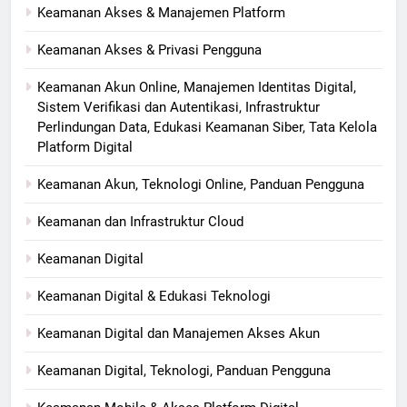
Keamanan Akses & Manajemen Platform
Keamanan Akses & Privasi Pengguna
Keamanan Akun Online, Manajemen Identitas Digital,
Sistem Verifikasi dan Autentikasi, Infrastruktur
Perlindungan Data, Edukasi Keamanan Siber, Tata Kelola
Platform Digital
Keamanan Akun, Teknologi Online, Panduan Pengguna
Keamanan dan Infrastruktur Cloud
Keamanan Digital
Keamanan Digital & Edukasi Teknologi
Keamanan Digital dan Manajemen Akses Akun
Keamanan Digital, Teknologi, Panduan Pengguna