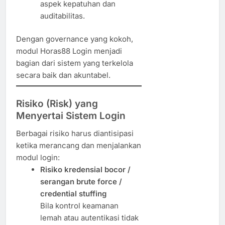
aspek kepatuhan dan
auditabilitas.
Dengan governance yang kokoh,
modul Horas88 Login menjadi
bagian dari sistem yang terkelola
secara baik dan akuntabel.
Risiko (Risk) yang
Menyertai Sistem Login
Berbagai risiko harus diantisipasi
ketika merancang dan menjalankan
modul login:
Risiko kredensial bocor /
serangan brute force /
credential stuffing
Bila kontrol keamanan
lemah atau autentikasi tidak