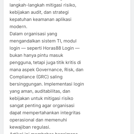
langkah-langkah mitigasi risiko,
kebijakan audit, dan strategi
kepatuhan keamanan aplikasi
modern.
Dalam organisasi yang
mengandalkan sistem TI, modul
login — seperti Horas88 Login —
bukan hanya pintu masuk
pengguna, tetapi juga titik kritis di
mana aspek Governance, Risk, dan
Compliance (GRC) saling
bersinggungan. Implementasi login
yang aman, auditabilitas, dan
kebijakan untuk mitigasi risiko
sangat penting agar organisasi
dapat mempertahankan integritas
operasional dan memenuhi
kewajiban regulasi.