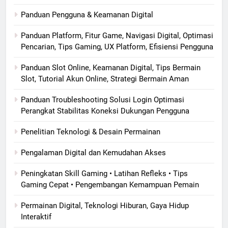
Panduan Pengguna & Keamanan Digital
Panduan Platform, Fitur Game, Navigasi Digital, Optimasi
Pencarian, Tips Gaming, UX Platform, Efisiensi Pengguna
Panduan Slot Online, Keamanan Digital, Tips Bermain
Slot, Tutorial Akun Online, Strategi Bermain Aman
Panduan Troubleshooting Solusi Login Optimasi
Perangkat Stabilitas Koneksi Dukungan Pengguna
Penelitian Teknologi & Desain Permainan
Pengalaman Digital dan Kemudahan Akses
Peningkatan Skill Gaming • Latihan Refleks • Tips
Gaming Cepat • Pengembangan Kemampuan Pemain
Permainan Digital, Teknologi Hiburan, Gaya Hidup
Interaktif