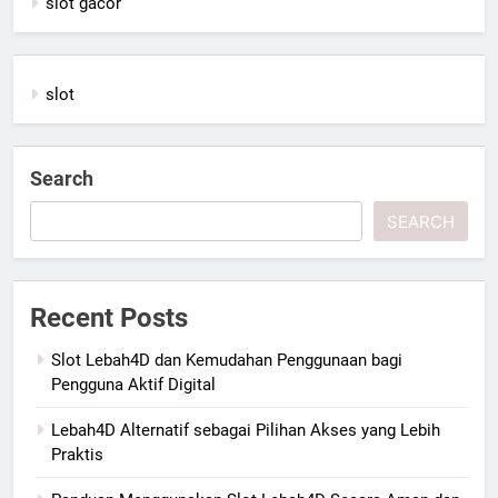
slot gacor
slot
Search
SEARCH
Recent Posts
Slot Lebah4D dan Kemudahan Penggunaan bagi
Pengguna Aktif Digital
Lebah4D Alternatif sebagai Pilihan Akses yang Lebih
Praktis