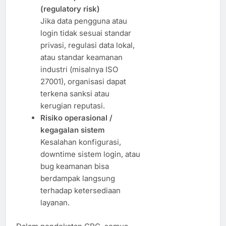
(regulatory risk)
Jika data pengguna atau
login tidak sesuai standar
privasi, regulasi data lokal,
atau standar keamanan
industri (misalnya ISO
27001), organisasi dapat
terkena sanksi atau
kerugian reputasi.
Risiko operasional /
kegagalan sistem
Kesalahan konfigurasi,
downtime sistem login, atau
bug keamanan bisa
berdampak langsung
terhadap ketersediaan
layanan.