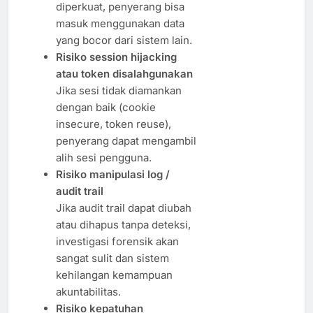
diperkuat, penyerang bisa
masuk menggunakan data
yang bocor dari sistem lain.
Risiko session hijacking
atau token disalahgunakan
Jika sesi tidak diamankan
dengan baik (cookie
insecure, token reuse),
penyerang dapat mengambil
alih sesi pengguna.
Risiko manipulasi log /
audit trail
Jika audit trail dapat diubah
atau dihapus tanpa deteksi,
investigasi forensik akan
sangat sulit dan sistem
kehilangan kemampuan
akuntabilitas.
Risiko kepatuhan