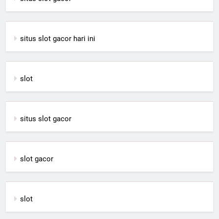
situs slot gacor hari ini
slot
situs slot gacor
slot gacor
slot