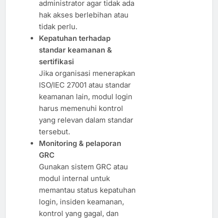
administrator agar tidak ada
hak akses berlebihan atau
tidak perlu.
Kepatuhan terhadap
standar keamanan &
sertifikasi
Jika organisasi menerapkan
ISO/IEC 27001 atau standar
keamanan lain, modul login
harus memenuhi kontrol
yang relevan dalam standar
tersebut.
Monitoring & pelaporan
GRC
Gunakan sistem GRC atau
modul internal untuk
memantau status kepatuhan
login, insiden keamanan,
kontrol yang gagal, dan