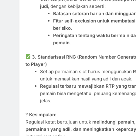
judi
, dengan kebijakan seperti:
Batasan setoran harian dan minggua
Fitur self-exclusion untuk membatas
berisiko
.
Peringatan tentang waktu bermain d
pemain
.
3. Standarisasi RNG (Random Number Generato
to Player)
Setiap permainan slot harus menggunakan
R
untuk memastikan hasil yang adil dan acak.
Regulasi terbaru mewajibkan RTP yang tra
pemain bisa mengetahui peluang kemenang
jelas.
?
Kesimpulan:
Regulasi ketat bertujuan untuk
melindungi pemain
permainan yang adil, dan meningkatkan keperca