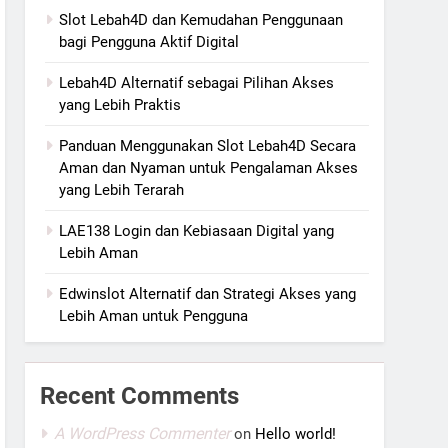
Slot Lebah4D dan Kemudahan Penggunaan
bagi Pengguna Aktif Digital
Lebah4D Alternatif sebagai Pilihan Akses
yang Lebih Praktis
Panduan Menggunakan Slot Lebah4D Secara
Aman dan Nyaman untuk Pengalaman Akses
yang Lebih Terarah
LAE138 Login dan Kebiasaan Digital yang
Lebih Aman
Edwinslot Alternatif dan Strategi Akses yang
Lebih Aman untuk Pengguna
Recent Comments
A WordPress Commenter
on
Hello world!