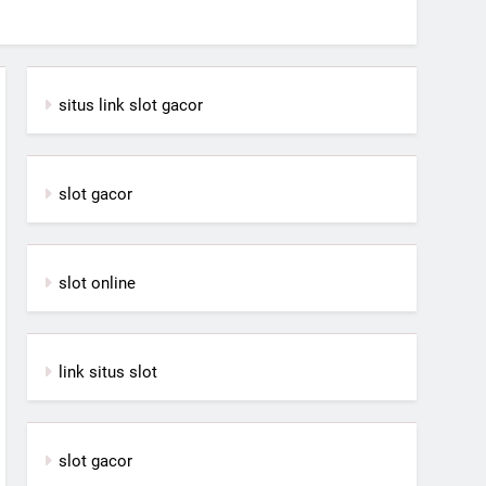
situs link slot gacor
slot gacor
slot online
link situs slot
slot gacor