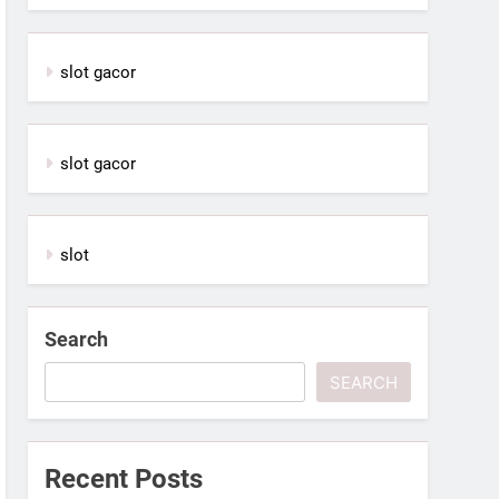
slot gacor
slot gacor
slot
Search
SEARCH
Recent Posts