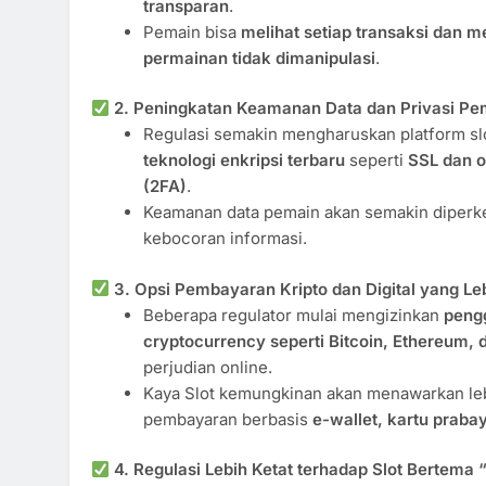
transparan
.
Pemain bisa
melihat setiap transaksi dan 
permainan tidak dimanipulasi
.
2. Peningkatan Keamanan Data dan Privasi Pe
Regulasi semakin mengharuskan platform sl
teknologi enkripsi terbaru
seperti
SSL dan o
(2FA)
.
Keamanan data pemain akan semakin diperk
kebocoran informasi.
3. Opsi Pembayaran Kripto dan Digital yang Le
Beberapa regulator mulai mengizinkan
peng
cryptocurrency seperti Bitcoin, Ethereum, 
perjudian online.
Kaya Slot kemungkinan akan menawarkan leb
pembayaran berbasis
e-wallet, kartu prabay
4. Regulasi Lebih Ketat terhadap Slot Bertema 