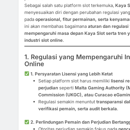
Sebagai salah satu platform slot terkemuka,
Kaya S
menyesuaikan diri dengan perubahan regulasi yan
pada
operasional, fitur permainan, serta kenyam
ini akan membahas bagaimana
aturan dan regulasi
mempengaruhi masa depan Kaya Slot serta tren ya
industri slot online
.
1. Regulasi yang Mempengaruhi Ind
Online
1. Persyaratan Lisensi yang Lebih Ketat
Setiap platform slot harus memiliki
lisensi r
perjudian
seperti
Malta Gaming Authority 
Commission (UKGC), atau Curacao eGami
Regulasi semakin menuntut
transparansi da
verifikasi pemain, serta audit berkala
.
2. Perlindungan Pemain dan Perjudian Bertan
Otoritas perjudian semakin fokus pada
penc