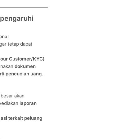
pengaruhi
onal
gar tetap dapat
 Your Customer/KYC)
unakan
dokumen
rti pencucian uang
.
besar akan
yediakan
laporan
asi terkait peluang