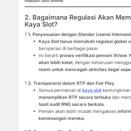
industri slot online
.
2. Bagaimana Regulasi Akan Mem
Kaya Slot?
?
1. Penyesuaian dengan Standar Lisensi Internasi
Kaya Slot harus mematuhi regulasi global
a
beroperasi di berbagai pasar.
Ini berarti
proses verifikasi pemain (Know
akan lebih ketat
, dengan keharusan mengg
resmi untuk mencegah aktivitas ilegal sepe
?
2. Transparansi dalam RTP dan Fair Play
Semua permainan di
kaya slot
kemungkinan 
menampilkan RTP secara terbuka
dan men
hasil audit RNG secara berkala
.
Pemain akan lebih mudah mengakses
inform
kemenangan mereka
.