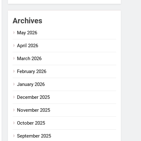
Archives
May 2026
April 2026
March 2026
February 2026
January 2026
December 2025
November 2025
October 2025
September 2025