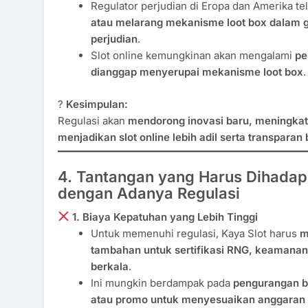
Regulator perjudian di Eropa dan Amerika te
atau melarang mekanisme loot box dalam 
perjudian
.
Slot online kemungkinan akan mengalami
pe
dianggap menyerupai mekanisme loot box
.
?
Kesimpulan:
Regulasi akan
mendorong inovasi baru, meningka
menjadikan slot online lebih adil serta transparan
4. Tantangan yang Harus Dihadapi
dengan Adanya Regulasi
1. Biaya Kepatuhan yang Lebih Tinggi
Untuk memenuhi regulasi, Kaya Slot harus
m
tambahan untuk sertifikasi RNG, keamanan 
berkala
.
Ini mungkin berdampak pada
pengurangan b
atau promo untuk menyesuaikan anggaran 