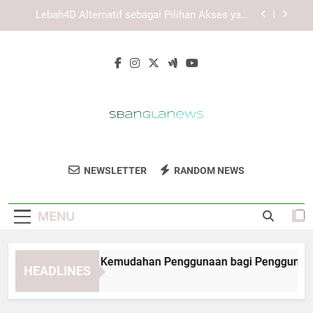
Skip
Panduan Menggunakan Slot Lebah4D Secara
to
Aman dan Nyaman untuk Pengalaman Akses
yang Lebih Terarah
content
LAE138 Login dan Kebiasaan Digital yang Lebih
Aman
Slot Lebah4D dan Kemudahan Penggunaan bagi
Pengguna Aktif Digital
Lebah4D Alternatif sebagai Pilihan Akses yang
Lebih Praktis
Panduan Menggunakan Slot Lebah4D Secara
Aman dan Nyaman untuk Pengalaman Akses
SB Angla News
yang Lebih Terarah
Dapatkan Berita Terbaru Dan Terpercaya
LAE138 Login dan Kebiasaan Digital yang Lebih
NEWSLETTER
RANDOM NEWS
Aman
Dari Bangladesh Di SB Angla News. Ikuti
Berita Politik, Bisnis, Dan Sosial.
MENU
ot Lebah4D dan Kemudahan Penggunaan bagi Pengguna Aktif D
HEADLINES
Months Ago