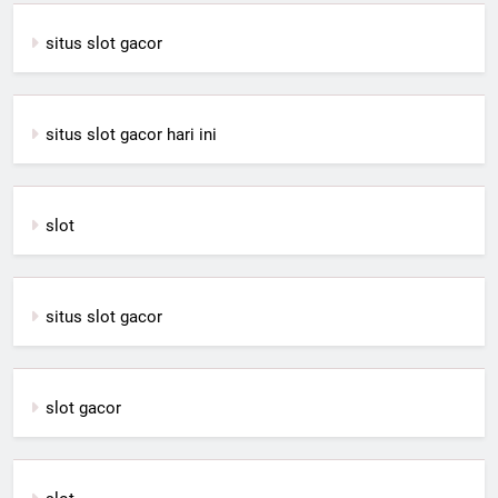
situs slot gacor
situs slot gacor hari ini
slot
situs slot gacor
slot gacor