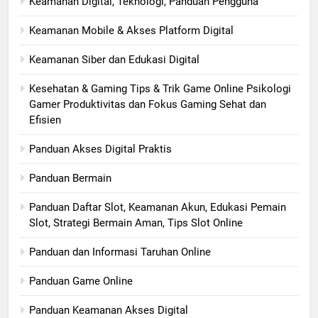
Keamanan Digital, Teknologi, Panduan Pengguna
Keamanan Mobile & Akses Platform Digital
Keamanan Siber dan Edukasi Digital
Kesehatan & Gaming Tips & Trik Game Online Psikologi
Gamer Produktivitas dan Fokus Gaming Sehat dan
Efisien
Panduan Akses Digital Praktis
Panduan Bermain
Panduan Daftar Slot, Keamanan Akun, Edukasi Pemain
Slot, Strategi Bermain Aman, Tips Slot Online
Panduan dan Informasi Taruhan Online
Panduan Game Online
Panduan Keamanan Akses Digital