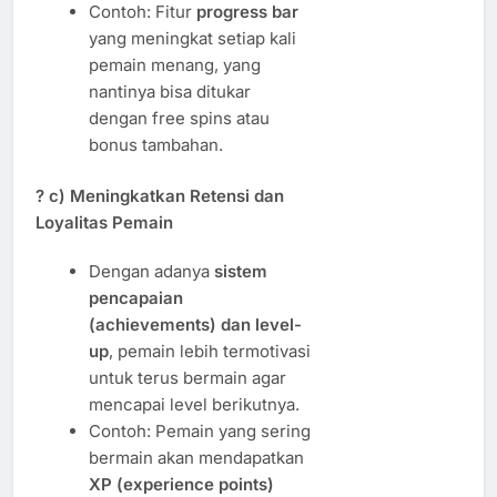
Contoh: Fitur
progress bar
yang meningkat setiap kali
pemain menang, yang
nantinya bisa ditukar
dengan free spins atau
bonus tambahan.
?
c) Meningkatkan Retensi dan
Loyalitas Pemain
Dengan adanya
sistem
pencapaian
(achievements) dan level-
up
, pemain lebih termotivasi
untuk terus bermain agar
mencapai level berikutnya.
Contoh: Pemain yang sering
bermain akan mendapatkan
XP (experience points)