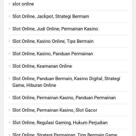
slot online
Slot Online, Jackpot, Strategi Bermain
Slot Online, Judi Online, Permainan Kasino
Slot Online, Kasino Online, Tips Bermain
Slot Online, Kasino, Panduan Permainan
Slot Online, Keamanan Online
Slot Online, Panduan Bermain, Kasino Digital, Strategi
Game, Hiburan Online
Slot Online, Permainan Kasino, Panduan Permainan
Slot Online, Permainan Kasino, Slot Gacor
Slot Online, Regulasi Gaming, Hukum Perjudian
Slot Online, Strategi Permainan, Tips Bermain Game,