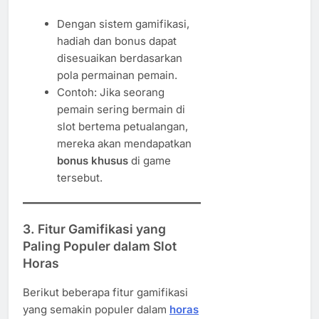
Dengan sistem gamifikasi,
hadiah dan bonus dapat
disesuaikan berdasarkan
pola permainan pemain.
Contoh: Jika seorang
pemain sering bermain di
slot bertema petualangan,
mereka akan mendapatkan
bonus khusus
di game
tersebut.
3.
Fitur Gamifikasi yang
Paling Populer dalam Slot
Horas
Berikut beberapa fitur gamifikasi
yang semakin populer dalam
horas