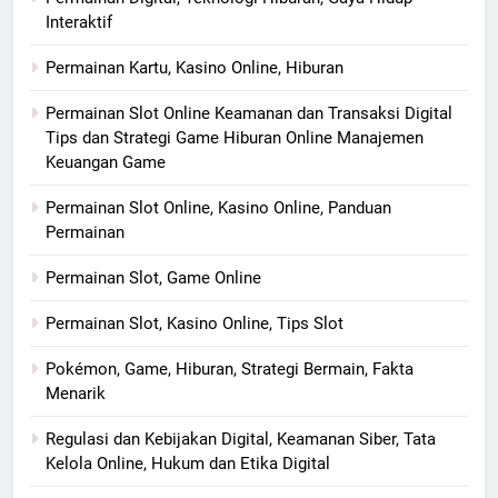
Interaktif
Permainan Kartu, Kasino Online, Hiburan
Permainan Slot Online Keamanan dan Transaksi Digital
Tips dan Strategi Game Hiburan Online Manajemen
Keuangan Game
Permainan Slot Online, Kasino Online, Panduan
Permainan
Permainan Slot, Game Online
Permainan Slot, Kasino Online, Tips Slot
Pokémon, Game, Hiburan, Strategi Bermain, Fakta
Menarik
Regulasi dan Kebijakan Digital, Keamanan Siber, Tata
Kelola Online, Hukum dan Etika Digital