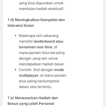
yang bisa digunakan untuk
membuka hadiah eksklusif.
?
d) Meningkatkan Kompetisi dan
Interaksi Sosial
Beberapa slot sekarang
memiliki
leaderboard atau
turnamen real-time
, di
mana pemain bisa bersaing
dengan yang lain untuk
mendapatkan hadiah besar.
Contoh: Slot dengan
mode
multiplayer
, di mana pemain
bisa saling berkompetisi
dalam sesi tertentu.
?
e) Menawarkan Hadiah dan
Bonus yang Lebih Personal