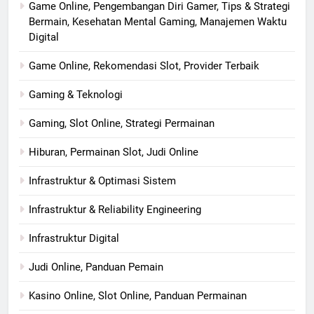
Game Online, Pengembangan Diri Gamer, Tips & Strategi
Bermain, Kesehatan Mental Gaming, Manajemen Waktu
Digital
Game Online, Rekomendasi Slot, Provider Terbaik
Gaming & Teknologi
Gaming, Slot Online, Strategi Permainan
Hiburan, Permainan Slot, Judi Online
Infrastruktur & Optimasi Sistem
Infrastruktur & Reliability Engineering
Infrastruktur Digital
Judi Online, Panduan Pemain
Kasino Online, Slot Online, Panduan Permainan