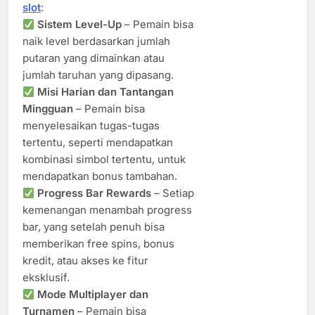
slot
:
Sistem Level-Up
– Pemain bisa
naik level berdasarkan jumlah
putaran yang dimainkan atau
jumlah taruhan yang dipasang.
Misi Harian dan Tantangan
Mingguan
– Pemain bisa
menyelesaikan tugas-tugas
tertentu, seperti mendapatkan
kombinasi simbol tertentu, untuk
mendapatkan bonus tambahan.
Progress Bar Rewards
– Setiap
kemenangan menambah progress
bar, yang setelah penuh bisa
memberikan free spins, bonus
kredit, atau akses ke fitur
eksklusif.
Mode Multiplayer dan
Turnamen
– Pemain bisa