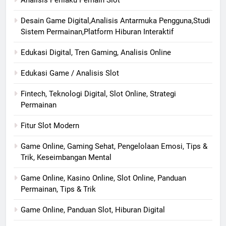
Analisis Perilaku Pemain Slot
Desain Game Digital,Analisis Antarmuka Pengguna,Studi
Sistem Permainan,Platform Hiburan Interaktif
Edukasi Digital, Tren Gaming, Analisis Online
Edukasi Game / Analisis Slot
Fintech, Teknologi Digital, Slot Online, Strategi
Permainan
Fitur Slot Modern
Game Online, Gaming Sehat, Pengelolaan Emosi, Tips &
Trik, Keseimbangan Mental
Game Online, Kasino Online, Slot Online, Panduan
Permainan, Tips & Trik
Game Online, Panduan Slot, Hiburan Digital