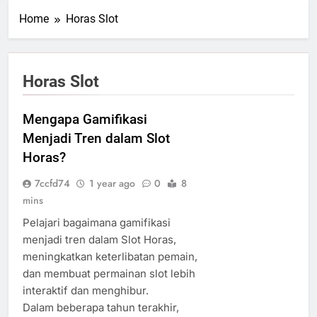
Home
Horas Slot
Horas Slot
Mengapa Gamifikasi
Menjadi Tren dalam Slot
Horas?
7ccfd74
1 year ago
0
8
mins
Pelajari bagaimana gamifikasi
menjadi tren dalam Slot Horas,
meningkatkan keterlibatan pemain,
dan membuat permainan slot lebih
interaktif dan menghibur.
Dalam beberapa tahun terakhir,