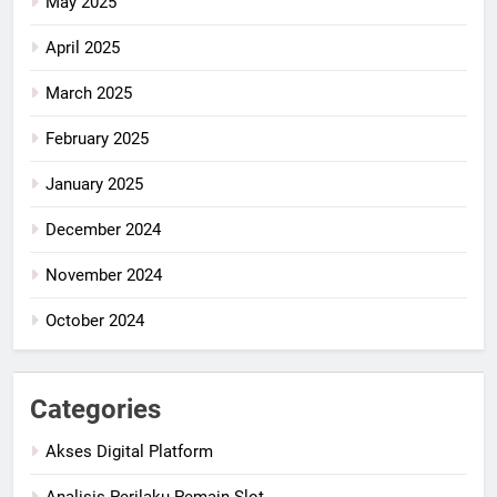
May 2025
April 2025
March 2025
February 2025
January 2025
December 2024
November 2024
October 2024
Categories
Akses Digital Platform