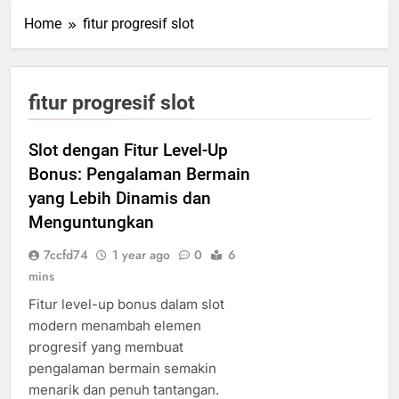
Home
fitur progresif slot
fitur progresif slot
Slot dengan Fitur Level-Up
Bonus: Pengalaman Bermain
yang Lebih Dinamis dan
Menguntungkan
7ccfd74
1 year ago
0
6
mins
Fitur level-up bonus dalam slot
modern menambah elemen
progresif yang membuat
pengalaman bermain semakin
menarik dan penuh tantangan.