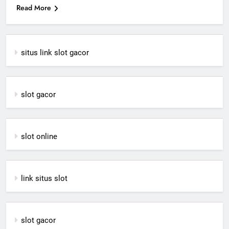
Read More
situs link slot gacor
slot gacor
slot online
link situs slot
slot gacor