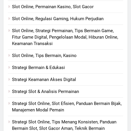
Slot Online, Permainan Kasino, Slot Gacor
Slot Online, Regulasi Gaming, Hukum Perjudian
Slot Online, Strategi Permainan, Tips Bermain Game,
Fitur Game Digital, Pengelolaan Modal, Hiburan Online,
Keamanan Transaksi
Slot Online, Tips Bermain, Kasino
Strategi Bermain & Edukasi
Strategi Keamanan Akses Digital
Strategi Slot & Analisis Permainan
Strategi Slot Online, Slot Efisien, Panduan Bermain Bijak,
Manajemen Modal Pemain
Strategi Slot Online, Tips Menang Konsisten, Panduan
Bermain Slot, Slot Gacor Aman, Teknik Bermain