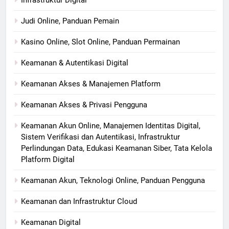
Infrastruktur Digital
Judi Online, Panduan Pemain
Kasino Online, Slot Online, Panduan Permainan
Keamanan & Autentikasi Digital
Keamanan Akses & Manajemen Platform
Keamanan Akses & Privasi Pengguna
Keamanan Akun Online, Manajemen Identitas Digital,
Sistem Verifikasi dan Autentikasi, Infrastruktur
Perlindungan Data, Edukasi Keamanan Siber, Tata Kelola
Platform Digital
Keamanan Akun, Teknologi Online, Panduan Pengguna
Keamanan dan Infrastruktur Cloud
Keamanan Digital