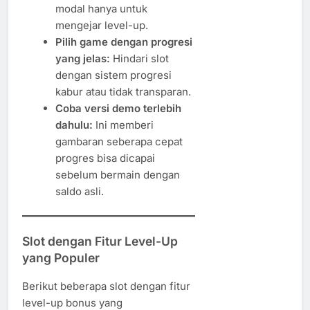
modal hanya untuk
mengejar level-up.
Pilih game dengan progresi
yang jelas:
Hindari slot
dengan sistem progresi
kabur atau tidak transparan.
Coba versi demo terlebih
dahulu:
Ini memberi
gambaran seberapa cepat
progres bisa dicapai
sebelum bermain dengan
saldo asli.
Slot dengan Fitur Level-Up
yang Populer
Berikut beberapa slot dengan fitur
level-up bonus yang