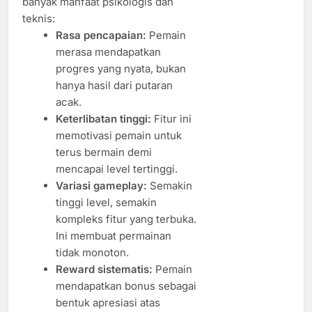
banyak manfaat psikologis dan
teknis:
Rasa pencapaian:
Pemain
merasa mendapatkan
progres yang nyata, bukan
hanya hasil dari putaran
acak.
Keterlibatan tinggi:
Fitur ini
memotivasi pemain untuk
terus bermain demi
mencapai level tertinggi.
Variasi gameplay:
Semakin
tinggi level, semakin
kompleks fitur yang terbuka.
Ini membuat permainan
tidak monoton.
Reward sistematis:
Pemain
mendapatkan bonus sebagai
bentuk apresiasi atas