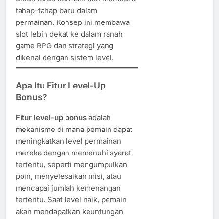
tahap-tahap baru dalam
permainan. Konsep ini membawa
slot lebih dekat ke dalam ranah
game RPG dan strategi yang
dikenal dengan sistem level.
Apa Itu Fitur Level-Up
Bonus?
Fitur level-up bonus
adalah
mekanisme di mana pemain dapat
meningkatkan level permainan
mereka dengan memenuhi syarat
tertentu, seperti mengumpulkan
poin, menyelesaikan misi, atau
mencapai jumlah kemenangan
tertentu. Saat level naik, pemain
akan mendapatkan keuntungan