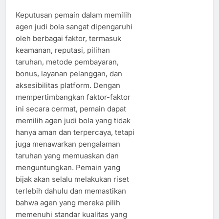
Keputusan pemain dalam memilih
agen judi bola sangat dipengaruhi
oleh berbagai faktor, termasuk
keamanan, reputasi, pilihan
taruhan, metode pembayaran,
bonus, layanan pelanggan, dan
aksesibilitas platform. Dengan
mempertimbangkan faktor-faktor
ini secara cermat, pemain dapat
memilih agen judi bola yang tidak
hanya aman dan terpercaya, tetapi
juga menawarkan pengalaman
taruhan yang memuaskan dan
menguntungkan. Pemain yang
bijak akan selalu melakukan riset
terlebih dahulu dan memastikan
bahwa agen yang mereka pilih
memenuhi standar kualitas yang