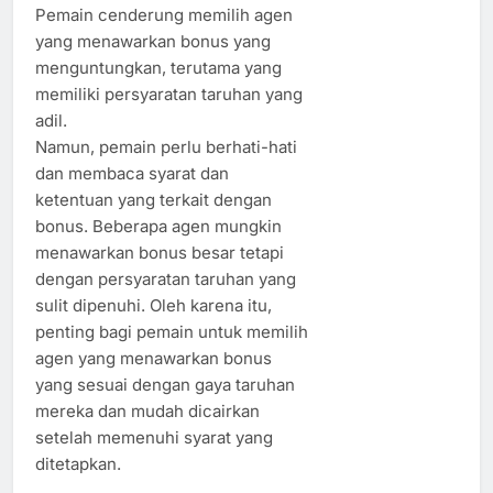
Pemain cenderung memilih agen
yang menawarkan bonus yang
menguntungkan, terutama yang
memiliki persyaratan taruhan yang
adil.
Namun, pemain perlu berhati-hati
dan membaca syarat dan
ketentuan yang terkait dengan
bonus. Beberapa agen mungkin
menawarkan bonus besar tetapi
dengan persyaratan taruhan yang
sulit dipenuhi. Oleh karena itu,
penting bagi pemain untuk memilih
agen yang menawarkan bonus
yang sesuai dengan gaya taruhan
mereka dan mudah dicairkan
setelah memenuhi syarat yang
ditetapkan.