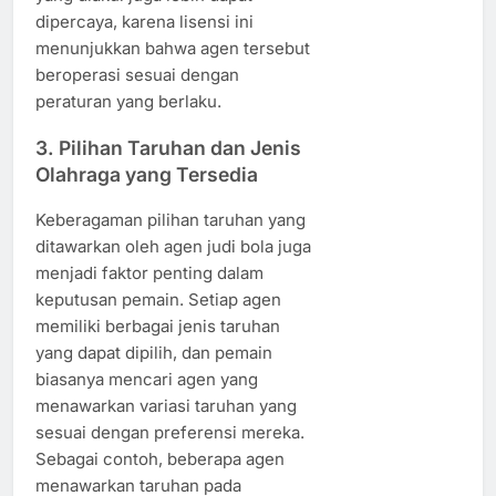
dipercaya, karena lisensi ini
menunjukkan bahwa agen tersebut
beroperasi sesuai dengan
peraturan yang berlaku.
3.
Pilihan Taruhan dan Jenis
Olahraga yang Tersedia
Keberagaman pilihan taruhan yang
ditawarkan oleh agen judi bola juga
menjadi faktor penting dalam
keputusan pemain. Setiap agen
memiliki berbagai jenis taruhan
yang dapat dipilih, dan pemain
biasanya mencari agen yang
menawarkan variasi taruhan yang
sesuai dengan preferensi mereka.
Sebagai contoh, beberapa agen
menawarkan taruhan pada