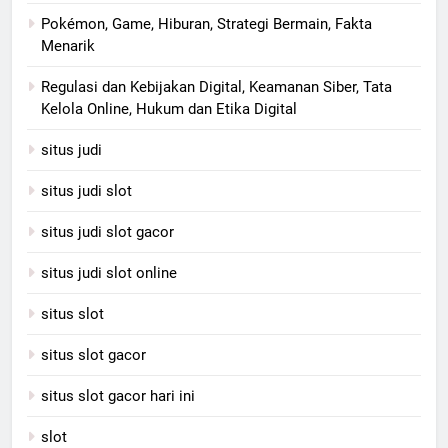
Pokémon, Game, Hiburan, Strategi Bermain, Fakta
Menarik
Regulasi dan Kebijakan Digital, Keamanan Siber, Tata
Kelola Online, Hukum dan Etika Digital
situs judi
situs judi slot
situs judi slot gacor
situs judi slot online
situs slot
situs slot gacor
situs slot gacor hari ini
slot