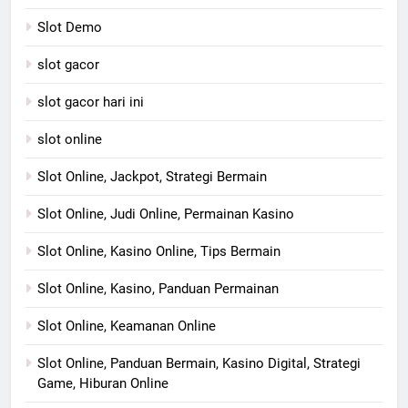
Slot Demo
slot gacor
slot gacor hari ini
slot online
Slot Online, Jackpot, Strategi Bermain
Slot Online, Judi Online, Permainan Kasino
Slot Online, Kasino Online, Tips Bermain
Slot Online, Kasino, Panduan Permainan
Slot Online, Keamanan Online
Slot Online, Panduan Bermain, Kasino Digital, Strategi
Game, Hiburan Online