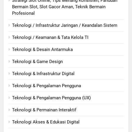
Strategi Slot Online, Tips Menang Konsisten, Panduan
Bermain Slot, Slot Gacor Aman, Teknik Bermain
Profesional
Teknologi / Infrastruktur Jaringan / Keandalan Sistem
Teknologi / Keamanan & Tata Kelola TI
Teknologi & Desain Antarmuka
Teknologi & Game Design
Teknologi & Infrastruktur Digital
Teknologi & Pengalaman Pengguna
Teknologi & Pengalaman Pengguna (UX)
Teknologi & Permainan Interaktif
Teknologi Akses & Edukasi Digital