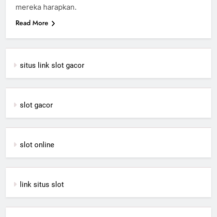
mereka harapkan.
Read More
situs link slot gacor
slot gacor
slot online
link situs slot