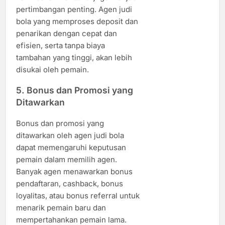
pertimbangan penting. Agen judi
bola yang memproses deposit dan
penarikan dengan cepat dan
efisien, serta tanpa biaya
tambahan yang tinggi, akan lebih
disukai oleh pemain.
5.
Bonus dan Promosi yang
Ditawarkan
Bonus dan promosi yang
ditawarkan oleh agen judi bola
dapat memengaruhi keputusan
pemain dalam memilih agen.
Banyak agen menawarkan bonus
pendaftaran, cashback, bonus
loyalitas, atau bonus referral untuk
menarik pemain baru dan
mempertahankan pemain lama.