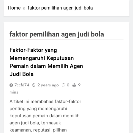
Home
faktor pemilihan agen judi bola
faktor pemilihan agen judi bola
Faktor-Faktor yang
Memengaruhi Keputusan
Pemain dalam Memilih Agen
Judi Bola
7ccfd74
2 years ago
0
9
mins
Artikel ini membahas faktor-faktor
penting yang memengaruhi
keputusan pemain dalam memilih
agen judi bola, termasuk
keamanan, reputasi, pilihan