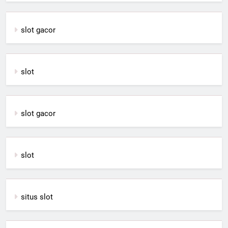
slot gacor
slot
slot gacor
slot
situs slot