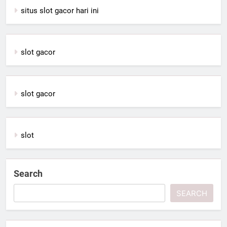
situs slot gacor hari ini
slot gacor
slot gacor
slot
Search
SEARCH