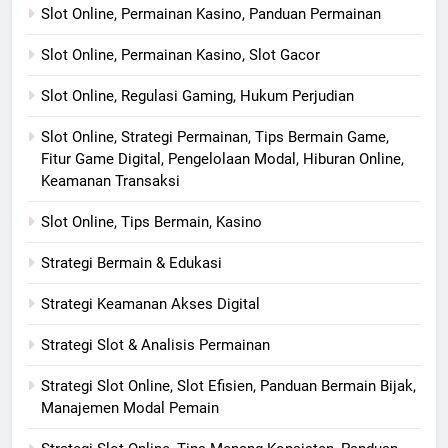
Slot Online, Permainan Kasino, Panduan Permainan
Slot Online, Permainan Kasino, Slot Gacor
Slot Online, Regulasi Gaming, Hukum Perjudian
Slot Online, Strategi Permainan, Tips Bermain Game,
Fitur Game Digital, Pengelolaan Modal, Hiburan Online,
Keamanan Transaksi
Slot Online, Tips Bermain, Kasino
Strategi Bermain & Edukasi
Strategi Keamanan Akses Digital
Strategi Slot & Analisis Permainan
Strategi Slot Online, Slot Efisien, Panduan Bermain Bijak,
Manajemen Modal Pemain