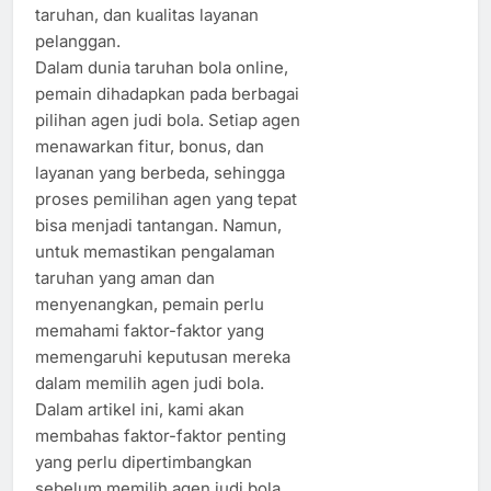
taruhan, dan kualitas layanan
pelanggan.
Dalam dunia taruhan bola online,
pemain dihadapkan pada berbagai
pilihan agen judi bola. Setiap agen
menawarkan fitur, bonus, dan
layanan yang berbeda, sehingga
proses pemilihan agen yang tepat
bisa menjadi tantangan. Namun,
untuk memastikan pengalaman
taruhan yang aman dan
menyenangkan, pemain perlu
memahami faktor-faktor yang
memengaruhi keputusan mereka
dalam memilih agen judi bola.
Dalam artikel ini, kami akan
membahas faktor-faktor penting
yang perlu dipertimbangkan
sebelum memilih agen judi bola