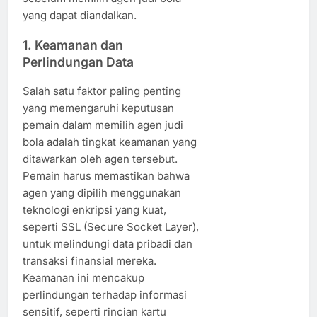
yang dapat diandalkan.
1.
Keamanan dan
Perlindungan Data
Salah satu faktor paling penting
yang memengaruhi keputusan
pemain dalam memilih agen judi
bola adalah tingkat keamanan yang
ditawarkan oleh agen tersebut.
Pemain harus memastikan bahwa
agen yang dipilih menggunakan
teknologi enkripsi yang kuat,
seperti SSL (Secure Socket Layer),
untuk melindungi data pribadi dan
transaksi finansial mereka.
Keamanan ini mencakup
perlindungan terhadap informasi
sensitif, seperti rincian kartu