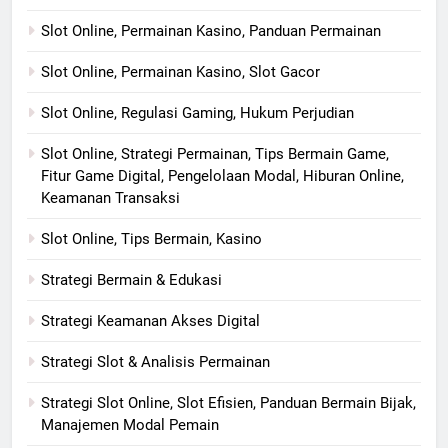
Slot Online, Permainan Kasino, Panduan Permainan
Slot Online, Permainan Kasino, Slot Gacor
Slot Online, Regulasi Gaming, Hukum Perjudian
Slot Online, Strategi Permainan, Tips Bermain Game,
Fitur Game Digital, Pengelolaan Modal, Hiburan Online,
Keamanan Transaksi
Slot Online, Tips Bermain, Kasino
Strategi Bermain & Edukasi
Strategi Keamanan Akses Digital
Strategi Slot & Analisis Permainan
Strategi Slot Online, Slot Efisien, Panduan Bermain Bijak,
Manajemen Modal Pemain