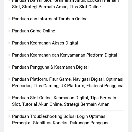
Panduan Daftar Slot, Keamanan Akun, Edukasi Pemain
Slot, Strategi Bermain Aman, Tips Slot Online
Panduan dan Informasi Taruhan Online
Panduan Game Online
Panduan Keamanan Akses Digital
Panduan Keamanan dan Kenyamanan Platform Digital
Panduan Pengguna & Keamanan Digital
Panduan Platform, Fitur Game, Navigasi Digital, Optimasi
Pencarian, Tips Gaming, UX Platform, Efisiensi Pengguna
Panduan Slot Online, Keamanan Digital, Tips Bermain
Slot, Tutorial Akun Online, Strategi Bermain Aman
Panduan Troubleshooting Solusi Login Optimasi
Perangkat Stabilitas Koneksi Dukungan Pengguna