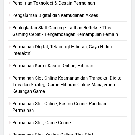
Penelitian Teknologi & Desain Permainan
Pengalaman Digital dan Kemudahan Akses
Peningkatan Skill Gaming • Latihan Refleks • Tips
Gaming Cepat • Pengembangan Kemampuan Pemain
Permainan Digital, Teknologi Hiburan, Gaya Hidup
Interaktif
Permainan Kartu, Kasino Online, Hiburan
Permainan Slot Online Keamanan dan Transaksi Digital
Tips dan Strategi Game Hiburan Online Manajemen
Keuangan Game
Permainan Slot Online, Kasino Online, Panduan
Permainan
Permainan Slot, Game Online