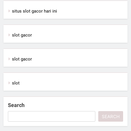
situs slot gacor hari ini
slot gacor
slot gacor
slot
Search
SEARCH