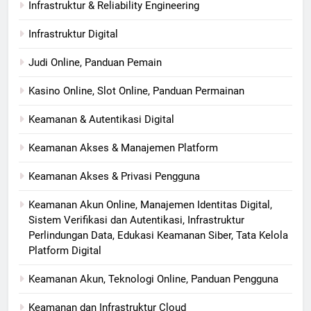
Infrastruktur & Reliability Engineering
Infrastruktur Digital
Judi Online, Panduan Pemain
Kasino Online, Slot Online, Panduan Permainan
Keamanan & Autentikasi Digital
Keamanan Akses & Manajemen Platform
Keamanan Akses & Privasi Pengguna
Keamanan Akun Online, Manajemen Identitas Digital,
Sistem Verifikasi dan Autentikasi, Infrastruktur
Perlindungan Data, Edukasi Keamanan Siber, Tata Kelola
Platform Digital
Keamanan Akun, Teknologi Online, Panduan Pengguna
Keamanan dan Infrastruktur Cloud