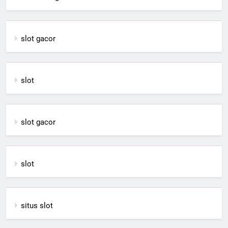
slot gacor
slot
slot gacor
slot
situs slot