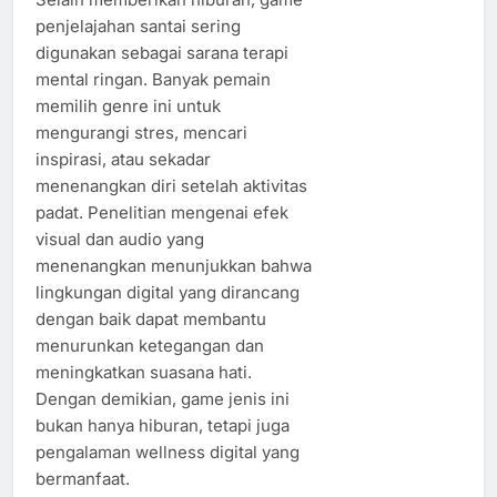
penjelajahan santai sering
digunakan sebagai sarana terapi
mental ringan. Banyak pemain
memilih genre ini untuk
mengurangi stres, mencari
inspirasi, atau sekadar
menenangkan diri setelah aktivitas
padat. Penelitian mengenai efek
visual dan audio yang
menenangkan menunjukkan bahwa
lingkungan digital yang dirancang
dengan baik dapat membantu
menurunkan ketegangan dan
meningkatkan suasana hati.
Dengan demikian, game jenis ini
bukan hanya hiburan, tetapi juga
pengalaman wellness digital yang
bermanfaat.