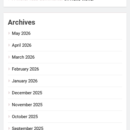
Archives
May 2026
April 2026
March 2026
February 2026
January 2026
December 2025
November 2025
October 2025
September 2025