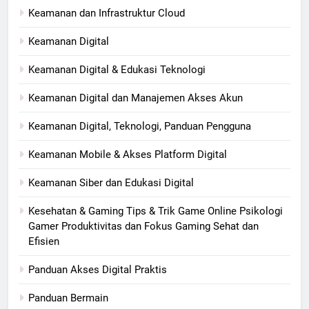
Keamanan dan Infrastruktur Cloud
Keamanan Digital
Keamanan Digital & Edukasi Teknologi
Keamanan Digital dan Manajemen Akses Akun
Keamanan Digital, Teknologi, Panduan Pengguna
Keamanan Mobile & Akses Platform Digital
Keamanan Siber dan Edukasi Digital
Kesehatan & Gaming Tips & Trik Game Online Psikologi
Gamer Produktivitas dan Fokus Gaming Sehat dan
Efisien
Panduan Akses Digital Praktis
Panduan Bermain