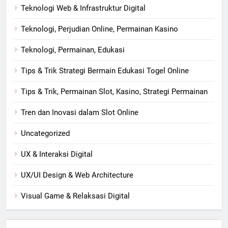
Teknologi Web & Infrastruktur Digital
Teknologi, Perjudian Online, Permainan Kasino
Teknologi, Permainan, Edukasi
Tips & Trik Strategi Bermain Edukasi Togel Online
Tips & Trik, Permainan Slot, Kasino, Strategi Permainan
Tren dan Inovasi dalam Slot Online
Uncategorized
UX & Interaksi Digital
UX/UI Design & Web Architecture
Visual Game & Relaksasi Digital