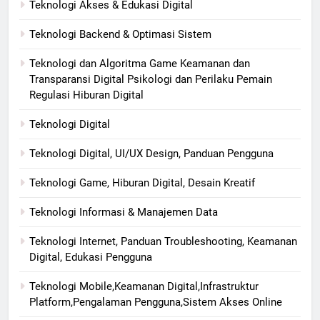
Teknologi Akses & Edukasi Digital
Teknologi Backend & Optimasi Sistem
Teknologi dan Algoritma Game Keamanan dan
Transparansi Digital Psikologi dan Perilaku Pemain
Regulasi Hiburan Digital
Teknologi Digital
Teknologi Digital, UI/UX Design, Panduan Pengguna
Teknologi Game, Hiburan Digital, Desain Kreatif
Teknologi Informasi & Manajemen Data
Teknologi Internet, Panduan Troubleshooting, Keamanan
Digital, Edukasi Pengguna
Teknologi Mobile,Keamanan Digital,Infrastruktur
Platform,Pengalaman Pengguna,Sistem Akses Online