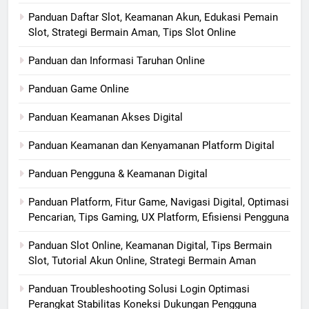
Panduan Daftar Slot, Keamanan Akun, Edukasi Pemain
Slot, Strategi Bermain Aman, Tips Slot Online
Panduan dan Informasi Taruhan Online
Panduan Game Online
Panduan Keamanan Akses Digital
Panduan Keamanan dan Kenyamanan Platform Digital
Panduan Pengguna & Keamanan Digital
Panduan Platform, Fitur Game, Navigasi Digital, Optimasi
Pencarian, Tips Gaming, UX Platform, Efisiensi Pengguna
Panduan Slot Online, Keamanan Digital, Tips Bermain
Slot, Tutorial Akun Online, Strategi Bermain Aman
Panduan Troubleshooting Solusi Login Optimasi
Perangkat Stabilitas Koneksi Dukungan Pengguna