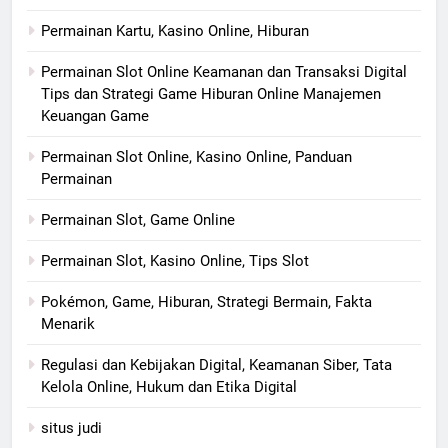
Permainan Kartu, Kasino Online, Hiburan
Permainan Slot Online Keamanan dan Transaksi Digital
Tips dan Strategi Game Hiburan Online Manajemen
Keuangan Game
Permainan Slot Online, Kasino Online, Panduan
Permainan
Permainan Slot, Game Online
Permainan Slot, Kasino Online, Tips Slot
Pokémon, Game, Hiburan, Strategi Bermain, Fakta
Menarik
Regulasi dan Kebijakan Digital, Keamanan Siber, Tata
Kelola Online, Hukum dan Etika Digital
situs judi