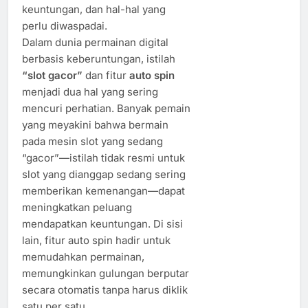
keuntungan, dan hal-hal yang
perlu diwaspadai.
Dalam dunia permainan digital
berbasis keberuntungan, istilah
“slot gacor”
dan fitur
auto spin
menjadi dua hal yang sering
mencuri perhatian. Banyak pemain
yang meyakini bahwa bermain
pada mesin slot yang sedang
“gacor”—istilah tidak resmi untuk
slot yang dianggap sedang sering
memberikan kemenangan—dapat
meningkatkan peluang
mendapatkan keuntungan. Di sisi
lain, fitur auto spin hadir untuk
memudahkan permainan,
memungkinkan gulungan berputar
secara otomatis tanpa harus diklik
satu per satu.