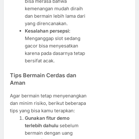
bisa merasa bahwa
kemenangan mudah diraih
dan bermain lebih lama dari
yang direncanakan.
Kesalahan persepsi:
Menganggap slot sedang
gacor bisa menyesatkan
karena pada dasarnya tetap
bersifat acak.
Tips Bermain Cerdas dan
Aman
Agar bermain tetap menyenangkan
dan minim risiko, berikut beberapa
tips yang bisa kamu terapkan:
Gunakan fitur demo
terlebih dahulu
sebelum
bermain dengan uang