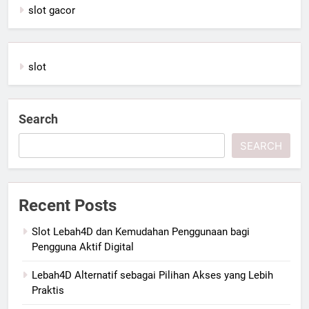
slot gacor
slot
Search
SEARCH
Recent Posts
Slot Lebah4D dan Kemudahan Penggunaan bagi
Pengguna Aktif Digital
Lebah4D Alternatif sebagai Pilihan Akses yang Lebih
Praktis