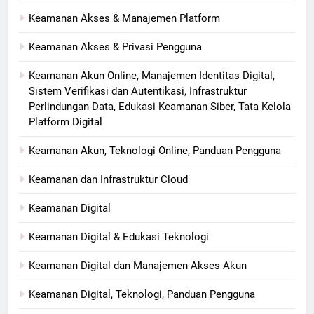
Keamanan Akses & Manajemen Platform
Keamanan Akses & Privasi Pengguna
Keamanan Akun Online, Manajemen Identitas Digital,
Sistem Verifikasi dan Autentikasi, Infrastruktur
Perlindungan Data, Edukasi Keamanan Siber, Tata Kelola
Platform Digital
Keamanan Akun, Teknologi Online, Panduan Pengguna
Keamanan dan Infrastruktur Cloud
Keamanan Digital
Keamanan Digital & Edukasi Teknologi
Keamanan Digital dan Manajemen Akses Akun
Keamanan Digital, Teknologi, Panduan Pengguna