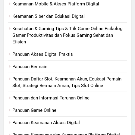
Keamanan Mobile & Akses Platform Digital
Keamanan Siber dan Edukasi Digital
Kesehatan & Gaming Tips & Trik Game Online Psikologi
Gamer Produktivitas dan Fokus Gaming Sehat dan
Efisien
Panduan Akses Digital Praktis
Panduan Bermain
Panduan Daftar Slot, Keamanan Akun, Edukasi Pemain
Slot, Strategi Bermain Aman, Tips Slot Online
Panduan dan Informasi Taruhan Online
Panduan Game Online
Panduan Keamanan Akses Digital
Panduan Keamanan dan Kenyamanan Platform Digital