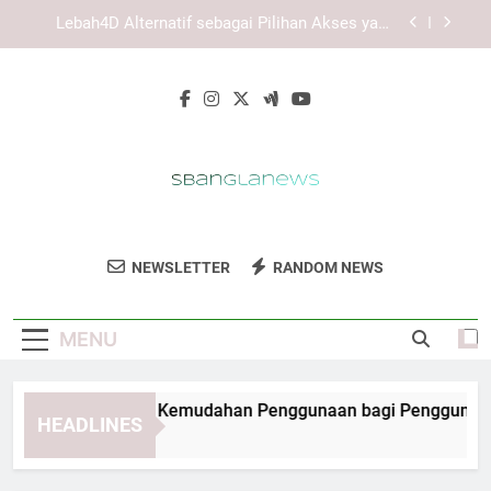
Skip
Panduan Menggunakan Slot Lebah4D Secara
to
Aman dan Nyaman untuk Pengalaman Akses
yang Lebih Terarah
content
LAE138 Login dan Kebiasaan Digital yang Lebih
Aman
Slot Lebah4D dan Kemudahan Penggunaan bagi
Pengguna Aktif Digital
Lebah4D Alternatif sebagai Pilihan Akses yang
Lebih Praktis
Panduan Menggunakan Slot Lebah4D Secara
Aman dan Nyaman untuk Pengalaman Akses
SB Angla News
yang Lebih Terarah
Dapatkan Berita Terbaru Dan Terpercaya
LAE138 Login dan Kebiasaan Digital yang Lebih
NEWSLETTER
RANDOM NEWS
Aman
Dari Bangladesh Di SB Angla News. Ikuti
Berita Politik, Bisnis, Dan Sosial.
MENU
lot Lebah4D dan Kemudahan Penggunaan bagi Pengguna Aktif 
HEADLINES
Months Ago