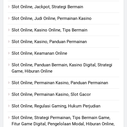
Slot Online, Jackpot, Strategi Bermain
Slot Online, Judi Online, Permainan Kasino
Slot Online, Kasino Online, Tips Bermain
Slot Online, Kasino, Panduan Permainan
Slot Online, Keamanan Online
Slot Online, Panduan Bermain, Kasino Digital, Strategi
Game, Hiburan Online
Slot Online, Permainan Kasino, Panduan Permainan
Slot Online, Permainan Kasino, Slot Gacor
Slot Online, Regulasi Gaming, Hukum Perjudian
Slot Online, Strategi Permainan, Tips Bermain Game,
Fitur Game Digital, Pengelolaan Modal, Hiburan Online,