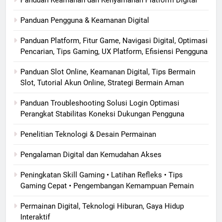
Panduan Pengguna & Keamanan Digital
Panduan Platform, Fitur Game, Navigasi Digital, Optimasi
Pencarian, Tips Gaming, UX Platform, Efisiensi Pengguna
Panduan Slot Online, Keamanan Digital, Tips Bermain
Slot, Tutorial Akun Online, Strategi Bermain Aman
Panduan Troubleshooting Solusi Login Optimasi
Perangkat Stabilitas Koneksi Dukungan Pengguna
Penelitian Teknologi & Desain Permainan
Pengalaman Digital dan Kemudahan Akses
Peningkatan Skill Gaming • Latihan Refleks • Tips
Gaming Cepat • Pengembangan Kemampuan Pemain
Permainan Digital, Teknologi Hiburan, Gaya Hidup
Interaktif