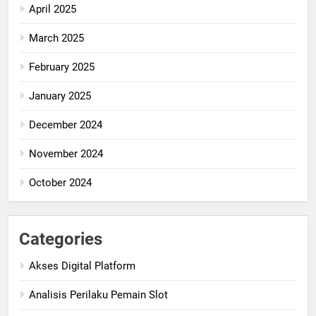
April 2025
March 2025
February 2025
January 2025
December 2024
November 2024
October 2024
Categories
Akses Digital Platform
Analisis Perilaku Pemain Slot