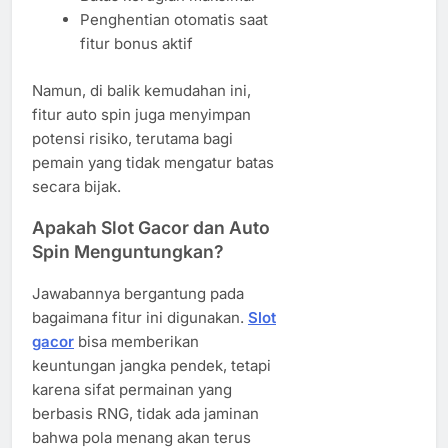
Penghentian otomatis saat
fitur bonus aktif
Namun, di balik kemudahan ini,
fitur auto spin juga menyimpan
potensi risiko, terutama bagi
pemain yang tidak mengatur batas
secara bijak.
Apakah Slot Gacor dan Auto
Spin Menguntungkan?
Jawabannya bergantung pada
bagaimana fitur ini digunakan.
Slot
gacor
bisa memberikan
keuntungan jangka pendek, tetapi
karena sifat permainan yang
berbasis RNG, tidak ada jaminan
bahwa pola menang akan terus