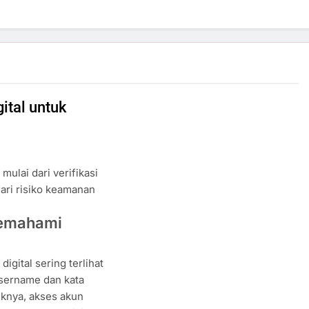
ital untuk
ulai dari verifikasi
dari risiko keamanan
Memahami
gital sering terlihat
sername dan kata
iknya, akses akun