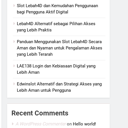
Slot Lebah4D dan Kemudahan Penggunaan
bagi Pengguna Aktif Digital
Lebah4D Alternatif sebagai Pilihan Akses
yang Lebih Praktis
Panduan Menggunakan Slot Lebah4D Secara
Aman dan Nyaman untuk Pengalaman Akses
yang Lebih Terarah
LAE138 Login dan Kebiasaan Digital yang
Lebih Aman
Edwinslot Alternatif dan Strategi Akses yang
Lebih Aman untuk Pengguna
Recent Comments
A WordPress Commenter
on
Hello world!