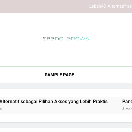
Lebah4D Alternatif se
Panduan Menggunakan Slot Lebah4D Secara Aman dan Nyaman
LAE138 Login d
Slot Lebah4D dan Kemudahan Pe
Angla News
Lebah4D Alternatif se
erita Terbaru Dan Terpercaya Dari Bangladesh Di SB Angla News. 
Panduan Menggunakan Slot Lebah4D Secara Aman dan Nyaman
SAMPLE PAGE
LAE138 Login d
bagai Pilihan Akses yang Lebih Praktis
Panduan Menggu
3 Months Ago