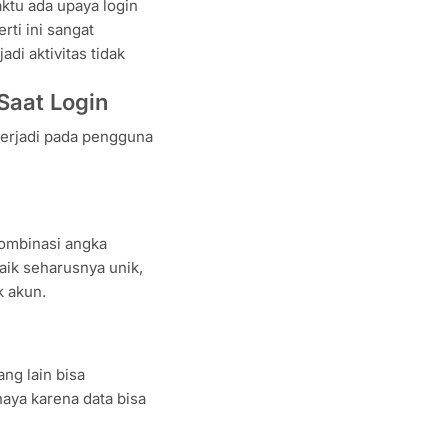
ktu ada upaya login
rti ini sangat
di aktivitas tidak
aat Login
terjadi pada pengguna
kombinasi angka
ik seharusnya unik,
k akun.
ng lain bisa
haya karena data bisa