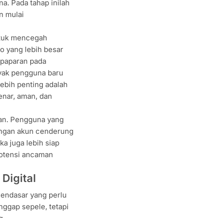
na. Pada tahap inilah
n mulai
ntuk mencegah
ko yang lebih besar
 paparan pada
nyak pengguna baru
lebih penting adalah
enar, aman, dan
man. Pengguna yang
dungan akun cenderung
a juga lebih siap
otensi ancaman
Digital
mendasar yang perlu
anggap sepele, tetapi