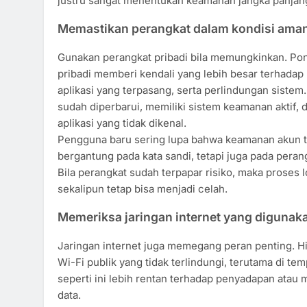
justru sangat menentukan keamanan jangka panjan
Memastikan perangkat dalam kondisi ama
Gunakan perangkat pribadi bila memungkinkan. Pon
pribadi memberi kendali yang lebih besar terhadap r
aplikasi yang terpasang, serta perlindungan sistem
sudah diperbarui, memiliki sistem keamanan aktif, 
aplikasi yang tidak dikenal.
Pengguna baru sering lupa bahwa keamanan akun t
bergantung pada kata sandi, tetapi juga pada peran
Bila perangkat sudah terpapar risiko, maka proses 
sekalipun tetap bisa menjadi celah.
Memeriksa jaringan internet yang digunak
Jaringan internet juga memegang peran penting. Hin
Wi-Fi publik yang tidak terlindungi, terutama di t
seperti ini lebih rentan terhadap penyadapan atau ma
data.