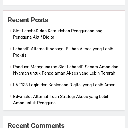
Recent Posts
Slot Lebah4D dan Kemudahan Penggunaan bagi
Pengguna Aktif Digital
Lebah4D Alternatif sebagai Pilihan Akses yang Lebih
Praktis
Panduan Menggunakan Slot Lebah4D Secara Aman dan
Nyaman untuk Pengalaman Akses yang Lebih Terarah
LAE138 Login dan Kebiasaan Digital yang Lebih Aman
Edwinslot Alternatif dan Strategi Akses yang Lebih
Aman untuk Pengguna
Recent Comments