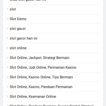
slot
Slot Demo
slot gacor
slot gacor hari ini
slot online
Slot Online, Jackpot, Strategi Bermain
Slot Online, Judi Online, Permainan Kasino
Slot Online, Kasino Online, Tips Bermain
Slot Online, Kasino, Panduan Permainan
Slot Online, Keamanan Online