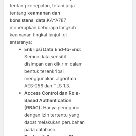
tentang kecepatan, tetapi juga
tentang
keamanan dan
konsistensi data
.KAYA787
menerapkan beberapa langkah
keamanan tingkat lanjut, di
antaranya:
Enkripsi Data End-to-End:
Semua data sensitif
disimpan dan dikirim dalam
bentuk terenkripsi
menggunakan algoritma
AES-256 dan TLS 1.3.
Access Control dan Role-
Based Authentication
(RBAC):
Hanya pengguna
dengan izin tertentu yang
dapat melakukan perubahan
pada database.