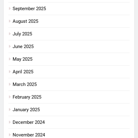
September 2025
August 2025
July 2025
June 2025
May 2025
April 2025
March 2025
February 2025
January 2025
December 2024
November 2024