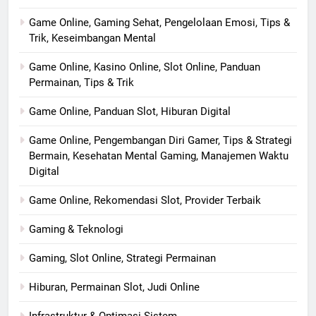
Game Online, Gaming Sehat, Pengelolaan Emosi, Tips &
Trik, Keseimbangan Mental
Game Online, Kasino Online, Slot Online, Panduan
Permainan, Tips & Trik
Game Online, Panduan Slot, Hiburan Digital
Game Online, Pengembangan Diri Gamer, Tips & Strategi
Bermain, Kesehatan Mental Gaming, Manajemen Waktu
Digital
Game Online, Rekomendasi Slot, Provider Terbaik
Gaming & Teknologi
Gaming, Slot Online, Strategi Permainan
Hiburan, Permainan Slot, Judi Online