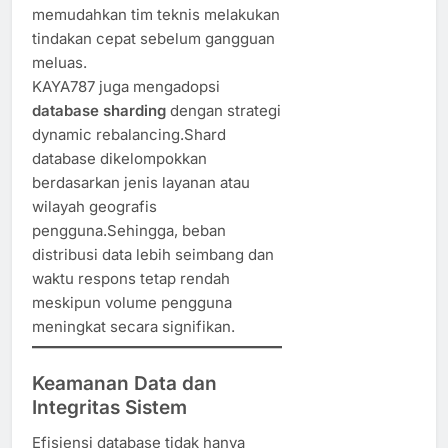
memudahkan tim teknis melakukan
tindakan cepat sebelum gangguan
meluas.
KAYA787 juga mengadopsi
database sharding
dengan strategi
dynamic rebalancing.Shard
database dikelompokkan
berdasarkan jenis layanan atau
wilayah geografis
pengguna.Sehingga, beban
distribusi data lebih seimbang dan
waktu respons tetap rendah
meskipun volume pengguna
meningkat secara signifikan.
Keamanan Data dan
Integritas Sistem
Efisiensi database tidak hanya