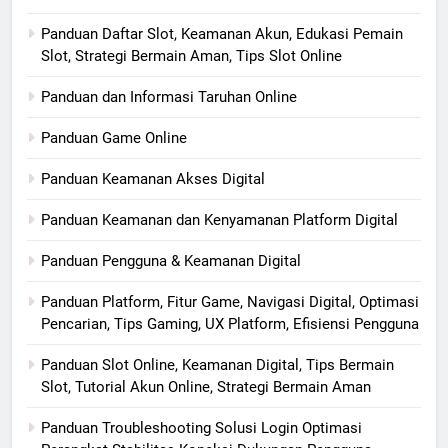
Panduan Daftar Slot, Keamanan Akun, Edukasi Pemain
Slot, Strategi Bermain Aman, Tips Slot Online
Panduan dan Informasi Taruhan Online
Panduan Game Online
Panduan Keamanan Akses Digital
Panduan Keamanan dan Kenyamanan Platform Digital
Panduan Pengguna & Keamanan Digital
Panduan Platform, Fitur Game, Navigasi Digital, Optimasi
Pencarian, Tips Gaming, UX Platform, Efisiensi Pengguna
Panduan Slot Online, Keamanan Digital, Tips Bermain
Slot, Tutorial Akun Online, Strategi Bermain Aman
Panduan Troubleshooting Solusi Login Optimasi