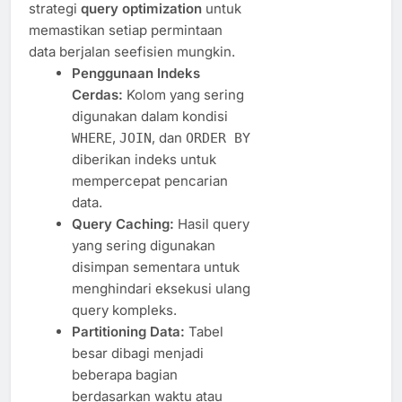
strategi
query optimization
untuk
memastikan setiap permintaan
data berjalan seefisien mungkin.
Penggunaan Indeks
Cerdas:
Kolom yang sering
digunakan dalam kondisi
,
, dan
WHERE
JOIN
ORDER BY
diberikan indeks untuk
mempercepat pencarian
data.
Query Caching:
Hasil query
yang sering digunakan
disimpan sementara untuk
menghindari eksekusi ulang
query kompleks.
Partitioning Data:
Tabel
besar dibagi menjadi
beberapa bagian
berdasarkan waktu atau