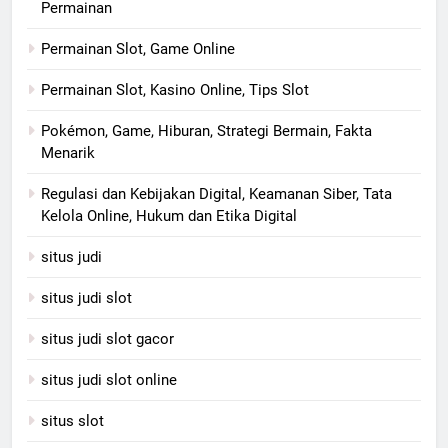
Permainan
Permainan Slot, Game Online
Permainan Slot, Kasino Online, Tips Slot
Pokémon, Game, Hiburan, Strategi Bermain, Fakta
Menarik
Regulasi dan Kebijakan Digital, Keamanan Siber, Tata
Kelola Online, Hukum dan Etika Digital
situs judi
situs judi slot
situs judi slot gacor
situs judi slot online
situs slot