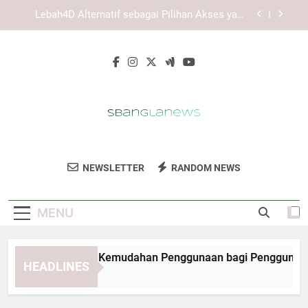
Skip
Panduan Menggunakan Slot Lebah4D Secara
to
Aman dan Nyaman untuk Pengalaman Akses
yang Lebih Terarah
content
LAE138 Login dan Kebiasaan Digital yang Lebih
Aman
Slot Lebah4D dan Kemudahan Penggunaan bagi
Pengguna Aktif Digital
Lebah4D Alternatif sebagai Pilihan Akses yang
Lebih Praktis
Panduan Menggunakan Slot Lebah4D Secara
Aman dan Nyaman untuk Pengalaman Akses
SB Angla News
yang Lebih Terarah
Dapatkan Berita Terbaru Dan Terpercaya
LAE138 Login dan Kebiasaan Digital yang Lebih
NEWSLETTER
RANDOM NEWS
Aman
Dari Bangladesh Di SB Angla News. Ikuti
Berita Politik, Bisnis, Dan Sosial.
MENU
lot Lebah4D dan Kemudahan Penggunaan bagi Pengguna Aktif 
HEADLINES
Months Ago