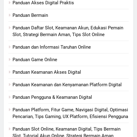
Panduan Akses Digital Praktis
Panduan Bermain
Panduan Daftar Slot, Keamanan Akun, Edukasi Pemain
Slot, Strategi Bermain Aman, Tips Slot Online
Panduan dan Informasi Taruhan Online
Panduan Game Online
Panduan Keamanan Akses Digital
Panduan Keamanan dan Kenyamanan Platform Digital
Panduan Pengguna & Keamanan Digital
Panduan Platform, Fitur Game, Navigasi Digital, Optimasi
Pencarian, Tips Gaming, UX Platform, Efisiensi Pengguna
Panduan Slot Online, Keamanan Digital, Tips Bermain
Slot, Tutorial Akun Online, Strategi Bermain Aman