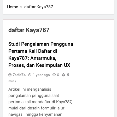
Home
daftar Kaya787
daftar Kaya787
Studi Pengalaman Pengguna
Pertama Kali Daftar di
Kaya787: Antarmuka,
Proses, dan Kesimpulan UX
7ccfd74
1 year ago
0
5
mins
Artikel ini menganalisis
pengalaman pengguna saat
pertama kali mendaftar di Kaya787,
mulai dari desain formulir, alur
navigasi, hingga kenyamanan