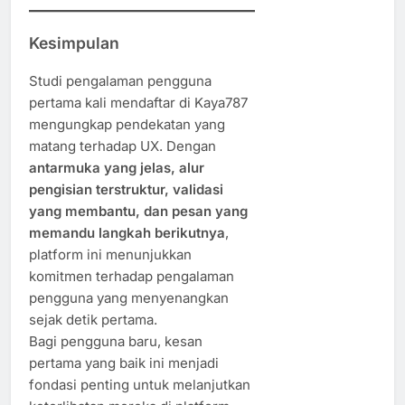
Kesimpulan
Studi pengalaman pengguna
pertama kali mendaftar di Kaya787
mengungkap pendekatan yang
matang terhadap UX. Dengan
antarmuka yang jelas, alur
pengisian terstruktur, validasi
yang membantu, dan pesan yang
memandu langkah berikutnya
,
platform ini menunjukkan
komitmen terhadap pengalaman
pengguna yang menyenangkan
sejak detik pertama.
Bagi pengguna baru, kesan
pertama yang baik ini menjadi
fondasi penting untuk melanjutkan