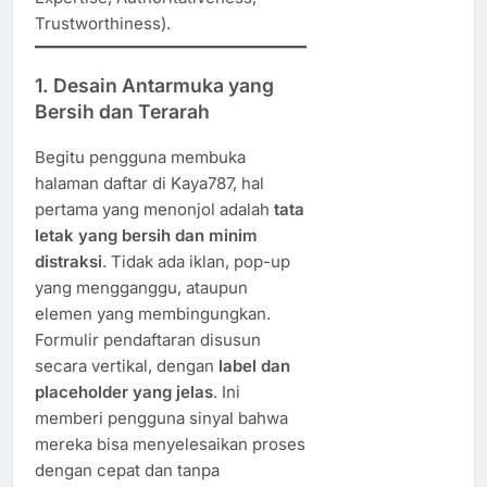
Trustworthiness).
1. Desain Antarmuka yang
Bersih dan Terarah
Begitu pengguna membuka
halaman daftar di Kaya787, hal
pertama yang menonjol adalah
tata
letak yang bersih dan minim
distraksi
. Tidak ada iklan, pop-up
yang mengganggu, ataupun
elemen yang membingungkan.
Formulir pendaftaran disusun
secara vertikal, dengan
label dan
placeholder yang jelas
. Ini
memberi pengguna sinyal bahwa
mereka bisa menyelesaikan proses
dengan cepat dan tanpa