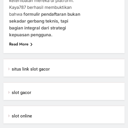
keterlibatan mereka di platform.
Kaya787 berhasil membuktikan
bahwa
formulir pendaftaran bukan
sekadar gerbang teknis, tapi
bagian integral dari strategi
kepuasan pengguna.
Read More
situs link slot gacor
slot gacor
slot online