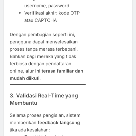
username, password
Verifikasi akhir: kode OTP
atau CAPTCHA
Dengan pembagian seperti ini,
pengguna dapat menyelesaikan
proses tanpa merasa terbebani.
Bahkan bagi mereka yang tidak
terbiasa dengan pendaftaran
online,
alur ini terasa familiar dan
mudah diikuti
.
3. Validasi Real-Time yang
Membantu
Selama proses pengisian, sistem
memberikan
feedback langsung
jika ada kesalahan: