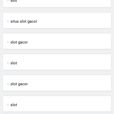
slot
situs slot gacor
slot gacor
slot
slot gacor
slot