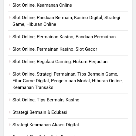
Slot Online, Keamanan Online
Slot Online, Panduan Bermain, Kasino Digital, Strategi
Game, Hiburan Online
Slot Online, Permainan Kasino, Panduan Permainan
Slot Online, Permainan Kasino, Slot Gacor
Slot Online, Regulasi Gaming, Hukum Perjudian
Slot Online, Strategi Permainan, Tips Bermain Game,
Fitur Game Digital, Pengelolaan Modal, Hiburan Online,
Keamanan Transaksi
Slot Online, Tips Bermain, Kasino
Strategi Bermain & Edukasi
Strategi Keamanan Akses Digital