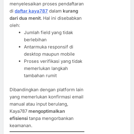
menyelesaikan proses pendaftaran
di
daftar kaya787
dalam
kurang
dari dua menit
. Hal ini disebabkan
oleh:
Jumlah field yang tidak
berlebihan
Antarmuka responsif di
desktop maupun mobile
Proses verifikasi yang tidak
memerlukan langkah
tambahan rumit
Dibandingkan dengan platform lain
yang memerlukan konfirmasi email
manual atau input berulang,
Kaya787
mengoptimalkan
efisiensi
tanpa mengorbankan
keamanan.