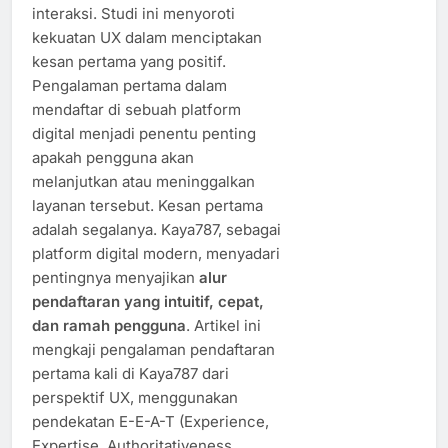
interaksi. Studi ini menyoroti
kekuatan UX dalam menciptakan
kesan pertama yang positif.
Pengalaman pertama dalam
mendaftar di sebuah platform
digital menjadi penentu penting
apakah pengguna akan
melanjutkan atau meninggalkan
layanan tersebut. Kesan pertama
adalah segalanya. Kaya787, sebagai
platform digital modern, menyadari
pentingnya menyajikan
alur
pendaftaran yang intuitif, cepat,
dan ramah pengguna
. Artikel ini
mengkaji pengalaman pendaftaran
pertama kali di Kaya787 dari
perspektif UX, menggunakan
pendekatan E-E-A-T (Experience,
Expertise, Authoritativeness,