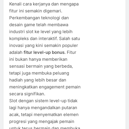
Kenali cara kerjanya dan mengapa
fitur ini semakin digemari.
Perkembangan teknologi dan
desain game telah membawa
industri slot ke level yang lebih
kompleks dan interaktif. Salah satu
inovasi yang kini semakin populer
adalah
fitur level-up bonus
. Fitur
ini bukan hanya memberikan
sensasi bermain yang berbeda,
tetapi juga membuka peluang
hadiah yang lebih besar dan
meningkatkan engagement pemain
secara signifikan.
Slot dengan sistem level-up tidak
lagi hanya mengandalkan putaran
acak, tetapi menyematkan elemen
progresi yang mengajak pemain
untuk terus bermain dan membuka