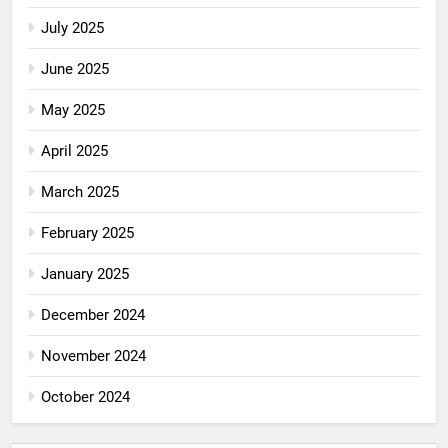
July 2025
June 2025
May 2025
April 2025
March 2025
February 2025
January 2025
December 2024
November 2024
October 2024