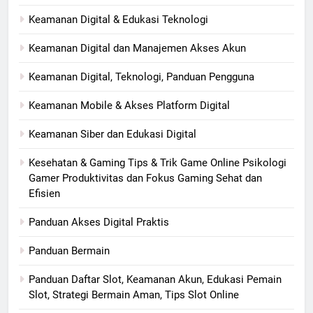
Keamanan Digital & Edukasi Teknologi
Keamanan Digital dan Manajemen Akses Akun
Keamanan Digital, Teknologi, Panduan Pengguna
Keamanan Mobile & Akses Platform Digital
Keamanan Siber dan Edukasi Digital
Kesehatan & Gaming Tips & Trik Game Online Psikologi
Gamer Produktivitas dan Fokus Gaming Sehat dan
Efisien
Panduan Akses Digital Praktis
Panduan Bermain
Panduan Daftar Slot, Keamanan Akun, Edukasi Pemain
Slot, Strategi Bermain Aman, Tips Slot Online