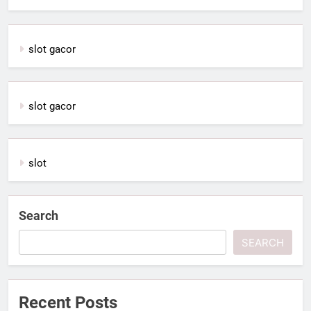
slot gacor
slot gacor
slot
Search
SEARCH
Recent Posts