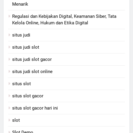
Menarik
Regulasi dan Kebijakan Digital, Keamanan Siber, Tata
Kelola Online, Hukum dan Etika Digital
situs judi
situs judi slot
situs judi slot gacor
situs judi slot online
situs slot
situs slot gacor
situs slot gacor hari ini
slot
Slot Demo