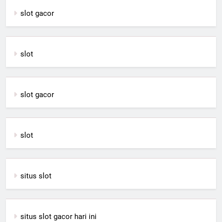
slot gacor
slot
slot gacor
slot
situs slot
situs slot gacor hari ini