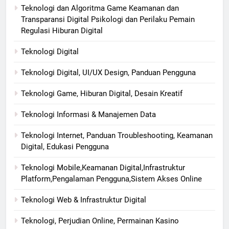
Teknologi dan Algoritma Game Keamanan dan
Transparansi Digital Psikologi dan Perilaku Pemain
Regulasi Hiburan Digital
Teknologi Digital
Teknologi Digital, UI/UX Design, Panduan Pengguna
Teknologi Game, Hiburan Digital, Desain Kreatif
Teknologi Informasi & Manajemen Data
Teknologi Internet, Panduan Troubleshooting, Keamanan
Digital, Edukasi Pengguna
Teknologi Mobile,Keamanan Digital,Infrastruktur
Platform,Pengalaman Pengguna,Sistem Akses Online
Teknologi Web & Infrastruktur Digital
Teknologi, Perjudian Online, Permainan Kasino