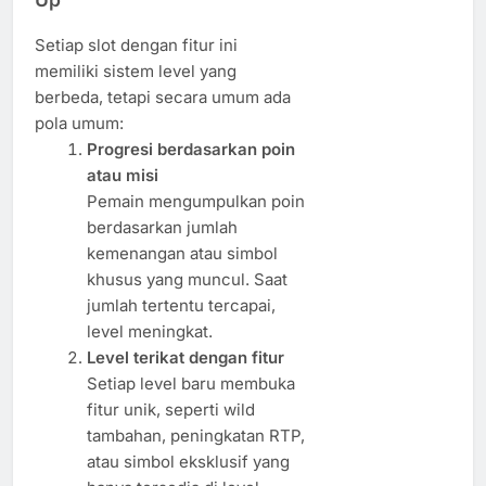
Setiap slot dengan fitur ini
memiliki sistem level yang
berbeda, tetapi secara umum ada
pola umum:
Progresi berdasarkan poin
atau misi
Pemain mengumpulkan poin
berdasarkan jumlah
kemenangan atau simbol
khusus yang muncul. Saat
jumlah tertentu tercapai,
level meningkat.
Level terikat dengan fitur
Setiap level baru membuka
fitur unik, seperti wild
tambahan, peningkatan RTP,
atau simbol eksklusif yang