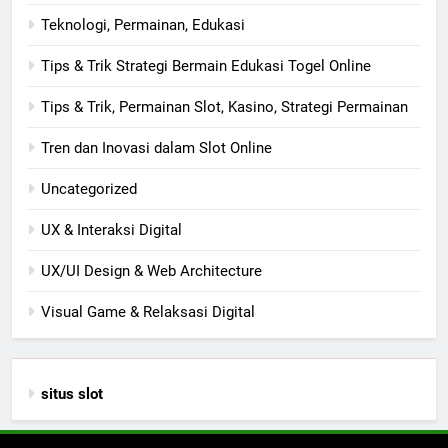
Teknologi, Permainan, Edukasi
Tips & Trik Strategi Bermain Edukasi Togel Online
Tips & Trik, Permainan Slot, Kasino, Strategi Permainan
Tren dan Inovasi dalam Slot Online
Uncategorized
UX & Interaksi Digital
UX/UI Design & Web Architecture
Visual Game & Relaksasi Digital
situs slot