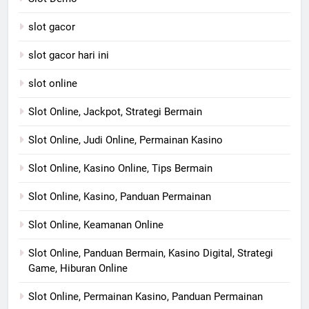
slot gacor
slot gacor hari ini
slot online
Slot Online, Jackpot, Strategi Bermain
Slot Online, Judi Online, Permainan Kasino
Slot Online, Kasino Online, Tips Bermain
Slot Online, Kasino, Panduan Permainan
Slot Online, Keamanan Online
Slot Online, Panduan Bermain, Kasino Digital, Strategi
Game, Hiburan Online
Slot Online, Permainan Kasino, Panduan Permainan