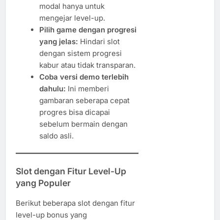
modal hanya untuk
mengejar level-up.
Pilih game dengan progresi
yang jelas:
Hindari slot
dengan sistem progresi
kabur atau tidak transparan.
Coba versi demo terlebih
dahulu:
Ini memberi
gambaran seberapa cepat
progres bisa dicapai
sebelum bermain dengan
saldo asli.
Slot dengan Fitur Level-Up
yang Populer
Berikut beberapa slot dengan fitur
level-up bonus yang