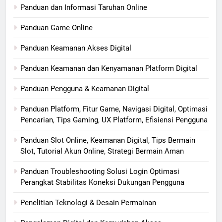
Panduan dan Informasi Taruhan Online
Panduan Game Online
Panduan Keamanan Akses Digital
Panduan Keamanan dan Kenyamanan Platform Digital
Panduan Pengguna & Keamanan Digital
Panduan Platform, Fitur Game, Navigasi Digital, Optimasi
Pencarian, Tips Gaming, UX Platform, Efisiensi Pengguna
Panduan Slot Online, Keamanan Digital, Tips Bermain
Slot, Tutorial Akun Online, Strategi Bermain Aman
Panduan Troubleshooting Solusi Login Optimasi
Perangkat Stabilitas Koneksi Dukungan Pengguna
Penelitian Teknologi & Desain Permainan