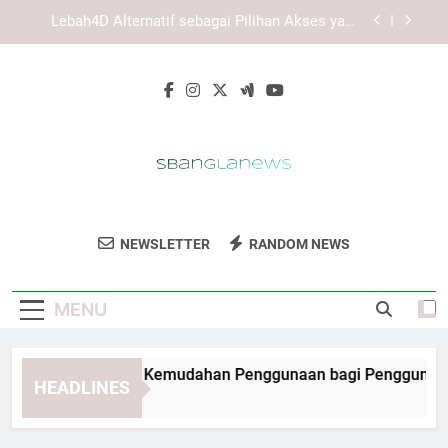
Skip
Panduan Menggunakan Slot Lebah4D Secara
to
Aman dan Nyaman untuk Pengalaman Akses
yang Lebih Terarah
content
LAE138 Login dan Kebiasaan Digital yang Lebih
Aman
Slot Lebah4D dan Kemudahan Penggunaan bagi
Pengguna Aktif Digital
Lebah4D Alternatif sebagai Pilihan Akses yang
Lebih Praktis
Panduan Menggunakan Slot Lebah4D Secara
Aman dan Nyaman untuk Pengalaman Akses
SB Angla News
yang Lebih Terarah
Dapatkan Berita Terbaru Dan Terpercaya
LAE138 Login dan Kebiasaan Digital yang Lebih
NEWSLETTER
RANDOM NEWS
Aman
Dari Bangladesh Di SB Angla News. Ikuti
Berita Politik, Bisnis, Dan Sosial.
MENU
ot Lebah4D dan Kemudahan Penggunaan bagi Pengguna Aktif 
HEADLINES
Months Ago