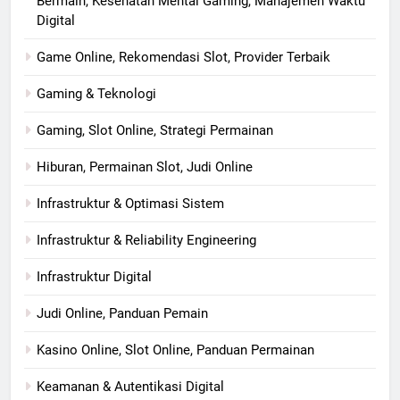
Bermain, Kesehatan Mental Gaming, Manajemen Waktu
Digital
Game Online, Rekomendasi Slot, Provider Terbaik
Gaming & Teknologi
Gaming, Slot Online, Strategi Permainan
Hiburan, Permainan Slot, Judi Online
Infrastruktur & Optimasi Sistem
Infrastruktur & Reliability Engineering
Infrastruktur Digital
Judi Online, Panduan Pemain
Kasino Online, Slot Online, Panduan Permainan
Keamanan & Autentikasi Digital