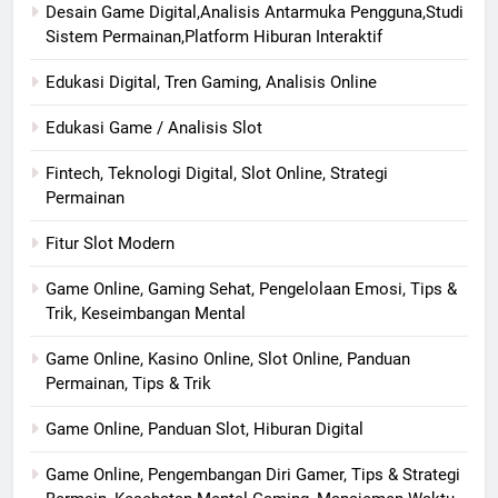
Desain Game Digital,Analisis Antarmuka Pengguna,Studi
Sistem Permainan,Platform Hiburan Interaktif
Edukasi Digital, Tren Gaming, Analisis Online
Edukasi Game / Analisis Slot
Fintech, Teknologi Digital, Slot Online, Strategi
Permainan
Fitur Slot Modern
Game Online, Gaming Sehat, Pengelolaan Emosi, Tips &
Trik, Keseimbangan Mental
Game Online, Kasino Online, Slot Online, Panduan
Permainan, Tips & Trik
Game Online, Panduan Slot, Hiburan Digital
Game Online, Pengembangan Diri Gamer, Tips & Strategi