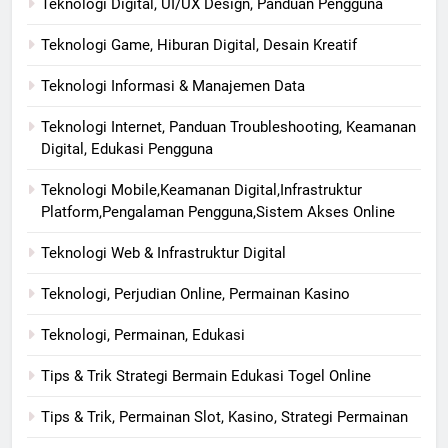
Teknologi Digital, UI/UX Design, Panduan Pengguna
Teknologi Game, Hiburan Digital, Desain Kreatif
Teknologi Informasi & Manajemen Data
Teknologi Internet, Panduan Troubleshooting, Keamanan
Digital, Edukasi Pengguna
Teknologi Mobile,Keamanan Digital,Infrastruktur
Platform,Pengalaman Pengguna,Sistem Akses Online
Teknologi Web & Infrastruktur Digital
Teknologi, Perjudian Online, Permainan Kasino
Teknologi, Permainan, Edukasi
Tips & Trik Strategi Bermain Edukasi Togel Online
Tips & Trik, Permainan Slot, Kasino, Strategi Permainan