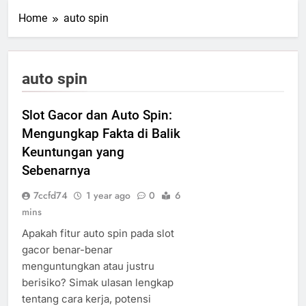
Home
auto spin
auto spin
Slot Gacor dan Auto Spin:
Mengungkap Fakta di Balik
Keuntungan yang
Sebenarnya
7ccfd74
1 year ago
0
6
mins
Apakah fitur auto spin pada slot
gacor benar-benar
menguntungkan atau justru
berisiko? Simak ulasan lengkap
tentang cara kerja, potensi