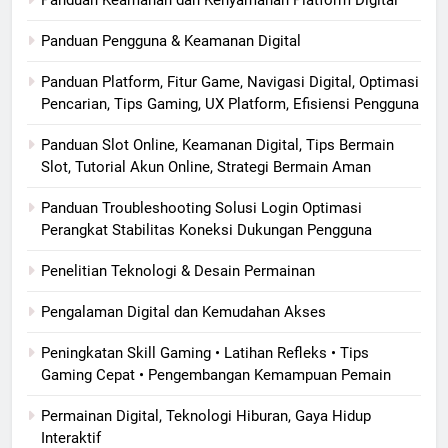
Panduan Pengguna & Keamanan Digital
Panduan Platform, Fitur Game, Navigasi Digital, Optimasi
Pencarian, Tips Gaming, UX Platform, Efisiensi Pengguna
Panduan Slot Online, Keamanan Digital, Tips Bermain
Slot, Tutorial Akun Online, Strategi Bermain Aman
Panduan Troubleshooting Solusi Login Optimasi
Perangkat Stabilitas Koneksi Dukungan Pengguna
Penelitian Teknologi & Desain Permainan
Pengalaman Digital dan Kemudahan Akses
Peningkatan Skill Gaming • Latihan Refleks • Tips
Gaming Cepat • Pengembangan Kemampuan Pemain
Permainan Digital, Teknologi Hiburan, Gaya Hidup
Interaktif