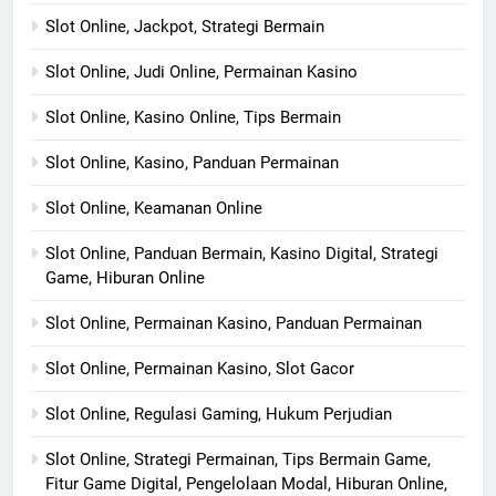
Slot Online, Jackpot, Strategi Bermain
Slot Online, Judi Online, Permainan Kasino
Slot Online, Kasino Online, Tips Bermain
Slot Online, Kasino, Panduan Permainan
Slot Online, Keamanan Online
Slot Online, Panduan Bermain, Kasino Digital, Strategi
Game, Hiburan Online
Slot Online, Permainan Kasino, Panduan Permainan
Slot Online, Permainan Kasino, Slot Gacor
Slot Online, Regulasi Gaming, Hukum Perjudian
Slot Online, Strategi Permainan, Tips Bermain Game,
Fitur Game Digital, Pengelolaan Modal, Hiburan Online,