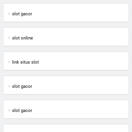
slot gacor
slot online
link situs slot
slot gacor
slot gacor