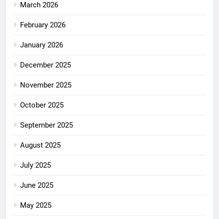
March 2026
February 2026
January 2026
December 2025
November 2025
October 2025
September 2025
August 2025
July 2025
June 2025
May 2025