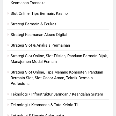
Keamanan Transaksi
Slot Online, Tips Bermain, Kasino
Strategi Bermain & Edukasi
Strategi Keamanan Akses Digital
Strategi Slot & Analisis Permainan
Strategi Slot Online, Slot Efisien, Panduan Bermain Bijak,
Manajemen Modal Pemain
Strategi Slot Online, Tips Menang Konsisten, Panduan
Bermain Slot, Slot Gacor Aman, Teknik Bermain
Profesional
Teknologi / Infrastruktur Jaringan / Keandalan Sistem
Teknologi / Keamanan & Tata Kelola TI
Teknologi & Desain Antarmuka