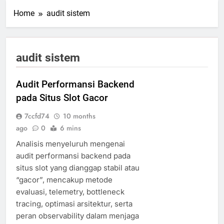
Home
audit sistem
audit sistem
Audit Performansi Backend
pada Situs Slot Gacor
7ccfd74
10 months
ago
0
6 mins
Analisis menyeluruh mengenai
audit performansi backend pada
situs slot yang dianggap stabil atau
“gacor”, mencakup metode
evaluasi, telemetry, bottleneck
tracing, optimasi arsitektur, serta
peran observability dalam menjaga