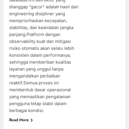
dianggap “gacor” adalah hasil dari
engineering disipliner yang
memprioritaskan kecepatan,
stabilitas, dan keandalan jangka
panjang.Platform dengan
observability kuat dan mitigasi
risiko otomatis akan selalu lebih
konsisten dalam performanya,
sehingga memberikan kualitas
layanan yang unggul tanpa
mengandalkan perbaikan
reaktif.Semua proses ini
membentuk dasar operasional
yang memastikan pengalaman
pengguna tetap stabil dalam
berbagai kondisi.
Read More