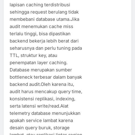
lapisan caching terdistribusi
sehingga request berulang tidak
membebani database utama.Jika
audit menemukan cache miss
terlalu tinggi, bisa dipastikan
backend bekerja lebih berat dari
seharusnya dan perlu tuning pada
TTL, struktur key, atau
penempatan layer caching.
Database merupakan sumber
bottleneck terbesar dalam banyak
backend audit.Oleh karena itu,
audit harus mencakup query time,
konsistensi replikasi, indexing,
serta latensi write/read.Alat
telemetry database menunjukkan
apakah service lambat karena
desain query buruk, storage
lambat, atau replikasi lintas region