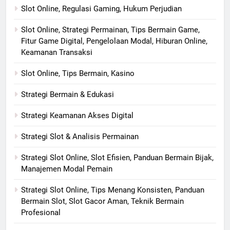
Slot Online, Regulasi Gaming, Hukum Perjudian
Slot Online, Strategi Permainan, Tips Bermain Game,
Fitur Game Digital, Pengelolaan Modal, Hiburan Online,
Keamanan Transaksi
Slot Online, Tips Bermain, Kasino
Strategi Bermain & Edukasi
Strategi Keamanan Akses Digital
Strategi Slot & Analisis Permainan
Strategi Slot Online, Slot Efisien, Panduan Bermain Bijak,
Manajemen Modal Pemain
Strategi Slot Online, Tips Menang Konsisten, Panduan
Bermain Slot, Slot Gacor Aman, Teknik Bermain
Profesional