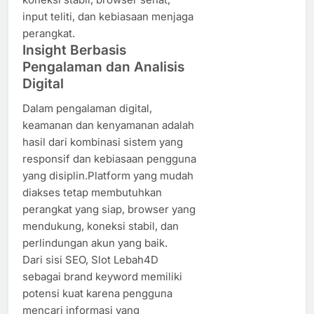
input teliti, dan kebiasaan menjaga
perangkat.
Insight Berbasis
Pengalaman dan Analisis
Digital
Dalam pengalaman digital,
keamanan dan kenyamanan adalah
hasil dari kombinasi sistem yang
responsif dan kebiasaan pengguna
yang disiplin.Platform yang mudah
diakses tetap membutuhkan
perangkat yang siap, browser yang
mendukung, koneksi stabil, dan
perlindungan akun yang baik.
Dari sisi SEO, Slot Lebah4D
sebagai brand keyword memiliki
potensi kuat karena pengguna
mencari informasi yang