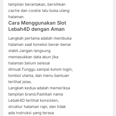
tampilan berantakan, bersihkan
cache dan cookie lalu buka ulang
halaman.
Cara Menggunakan Slot
Lebah4D dengan Aman
Langkah pertama adalah membuka
halaman saat koneksi benar-benar
stabil.Jangan langsung
memasukkan data akun jika
halaman belum selesai
dimuat.Tunggu sampai kolom login,
tombol utama, dan menu bantuan
terlihat jelas.
Langkah kedua adalah memeriksa
tampilan brand.Pastikan nama
Lebah4D terlihat konsisten,
struktur halaman rapi, dan tidak
ada instruksi yang terasa