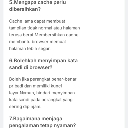
5.Mengapa cache perlu
dibersihkan?
Cache lama dapat membuat
tampilan tidak normal atau halaman
terasa berat.Membersihkan cache
membantu browser memuat
halaman lebih segar.
6.Bolehkah menyimpan kata
sandi di browser?
Boleh jika perangkat benar-benar
pribadi dan memiliki kunci
layar.Namun, hindari menyimpan
kata sandi pada perangkat yang
sering dipinjam.
7.Bagaimana menjaga
pengalaman tetap nyaman?