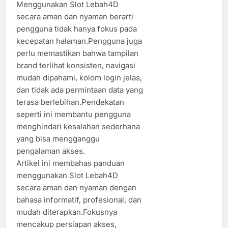
Menggunakan Slot Lebah4D
secara aman dan nyaman berarti
pengguna tidak hanya fokus pada
kecepatan halaman.Pengguna juga
perlu memastikan bahwa tampilan
brand terlihat konsisten, navigasi
mudah dipahami, kolom login jelas,
dan tidak ada permintaan data yang
terasa berlebihan.Pendekatan
seperti ini membantu pengguna
menghindari kesalahan sederhana
yang bisa mengganggu
pengalaman akses.
Artikel ini membahas panduan
menggunakan Slot Lebah4D
secara aman dan nyaman dengan
bahasa informatif, profesional, dan
mudah diterapkan.Fokusnya
mencakup persiapan akses,