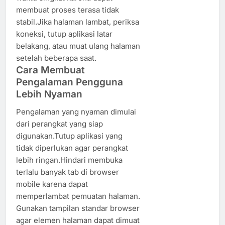
membuat proses terasa tidak
stabil.Jika halaman lambat, periksa
koneksi, tutup aplikasi latar
belakang, atau muat ulang halaman
setelah beberapa saat.
Cara Membuat
Pengalaman Pengguna
Lebih Nyaman
Pengalaman yang nyaman dimulai
dari perangkat yang siap
digunakan.Tutup aplikasi yang
tidak diperlukan agar perangkat
lebih ringan.Hindari membuka
terlalu banyak tab di browser
mobile karena dapat
memperlambat pemuatan halaman.
Gunakan tampilan standar browser
agar elemen halaman dapat dimuat