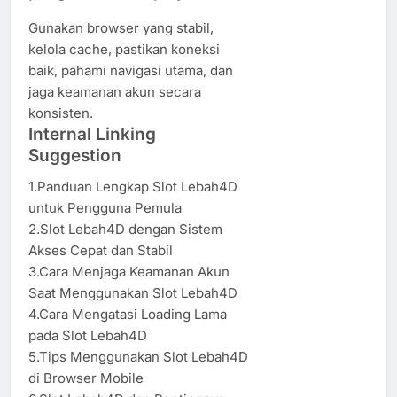
Gunakan browser yang stabil,
kelola cache, pastikan koneksi
baik, pahami navigasi utama, dan
jaga keamanan akun secara
konsisten.
Internal Linking
Suggestion
1.Panduan Lengkap Slot Lebah4D
untuk Pengguna Pemula
2.Slot Lebah4D dengan Sistem
Akses Cepat dan Stabil
3.Cara Menjaga Keamanan Akun
Saat Menggunakan Slot Lebah4D
4.Cara Mengatasi Loading Lama
pada Slot Lebah4D
5.Tips Menggunakan Slot Lebah4D
di Browser Mobile