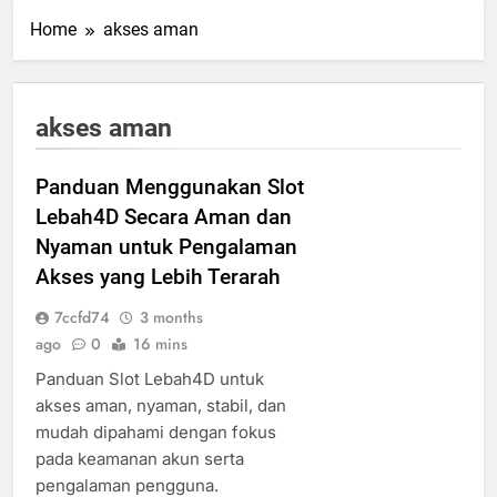
Home
akses aman
akses aman
Panduan Menggunakan Slot
Lebah4D Secara Aman dan
Nyaman untuk Pengalaman
Akses yang Lebih Terarah
7ccfd74
3 months
ago
0
16 mins
Panduan Slot Lebah4D untuk
akses aman, nyaman, stabil, dan
mudah dipahami dengan fokus
pada keamanan akun serta
pengalaman pengguna.