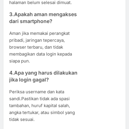
halaman belum selesai dimuat.
3.Apakah aman mengakses
dari smartphone?
Aman jika memakai perangkat
pribadi, jaringan tepercaya,
browser terbaru, dan tidak
membagikan data login kepada
siapa pun.
4.Apa yang harus dilakukan
jika login gagal?
Periksa username dan kata
sandi.Pastikan tidak ada spasi
tambahan, huruf kapital salah,
angka tertukar, atau simbol yang
tidak sesuai.