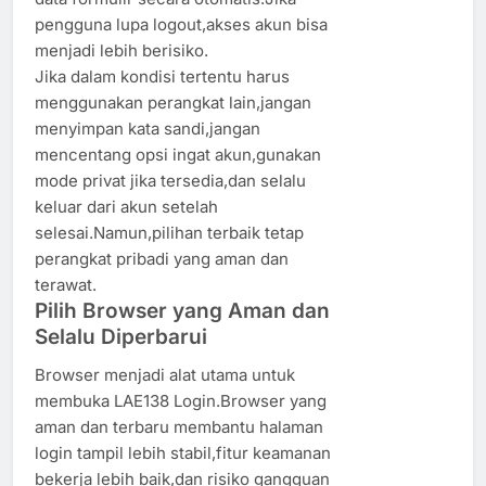
pengguna lupa logout,akses akun bisa
menjadi lebih berisiko.
Jika dalam kondisi tertentu harus
menggunakan perangkat lain,jangan
menyimpan kata sandi,jangan
mencentang opsi ingat akun,gunakan
mode privat jika tersedia,dan selalu
keluar dari akun setelah
selesai.Namun,pilihan terbaik tetap
perangkat pribadi yang aman dan
terawat.
Pilih Browser yang Aman dan
Selalu Diperbarui
Browser menjadi alat utama untuk
membuka LAE138 Login.Browser yang
aman dan terbaru membantu halaman
login tampil lebih stabil,fitur keamanan
bekerja lebih baik,dan risiko gangguan