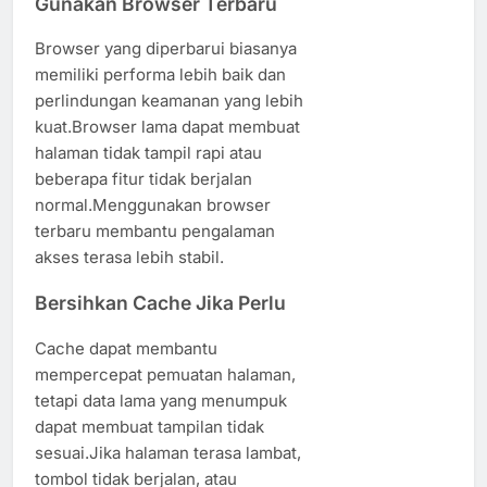
Gunakan Browser Terbaru
Browser yang diperbarui biasanya
memiliki performa lebih baik dan
perlindungan keamanan yang lebih
kuat.Browser lama dapat membuat
halaman tidak tampil rapi atau
beberapa fitur tidak berjalan
normal.Menggunakan browser
terbaru membantu pengalaman
akses terasa lebih stabil.
Bersihkan Cache Jika Perlu
Cache dapat membantu
mempercepat pemuatan halaman,
tetapi data lama yang menumpuk
dapat membuat tampilan tidak
sesuai.Jika halaman terasa lambat,
tombol tidak berjalan, atau