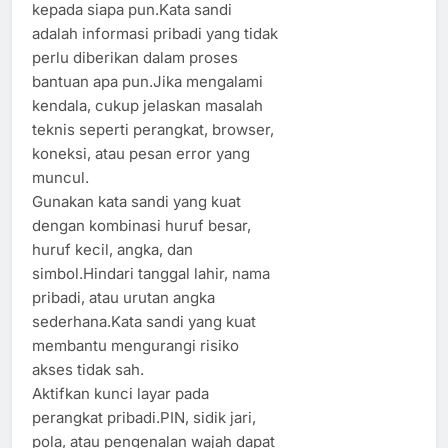
kepada siapa pun.Kata sandi
adalah informasi pribadi yang tidak
perlu diberikan dalam proses
bantuan apa pun.Jika mengalami
kendala, cukup jelaskan masalah
teknis seperti perangkat, browser,
koneksi, atau pesan error yang
muncul.
Gunakan kata sandi yang kuat
dengan kombinasi huruf besar,
huruf kecil, angka, dan
simbol.Hindari tanggal lahir, nama
pribadi, atau urutan angka
sederhana.Kata sandi yang kuat
membantu mengurangi risiko
akses tidak sah.
Aktifkan kunci layar pada
perangkat pribadi.PIN, sidik jari,
pola, atau pengenalan wajah dapat