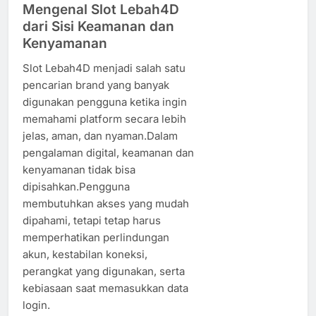
Mengenal Slot Lebah4D
dari Sisi Keamanan dan
Kenyamanan
Slot Lebah4D menjadi salah satu
pencarian brand yang banyak
digunakan pengguna ketika ingin
memahami platform secara lebih
jelas, aman, dan nyaman.Dalam
pengalaman digital, keamanan dan
kenyamanan tidak bisa
dipisahkan.Pengguna
membutuhkan akses yang mudah
dipahami, tetapi tetap harus
memperhatikan perlindungan
akun, kestabilan koneksi,
perangkat yang digunakan, serta
kebiasaan saat memasukkan data
login.