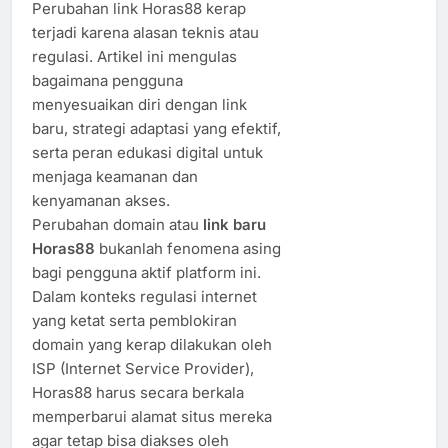
Perubahan link Horas88 kerap
terjadi karena alasan teknis atau
regulasi. Artikel ini mengulas
bagaimana pengguna
menyesuaikan diri dengan link
baru, strategi adaptasi yang efektif,
serta peran edukasi digital untuk
menjaga keamanan dan
kenyamanan akses.
Perubahan domain atau
link baru
Horas88
bukanlah fenomena asing
bagi pengguna aktif platform ini.
Dalam konteks regulasi internet
yang ketat serta pemblokiran
domain yang kerap dilakukan oleh
ISP (Internet Service Provider),
Horas88 harus secara berkala
memperbarui alamat situs mereka
agar tetap bisa diakses oleh