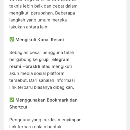
teknis lebih baik dan cepat dalam
mengikuti perubahan. Beberapa
langkah yang umum mereka
lakukan antara lain:
Mengikuti Kanal Resmi
Sebagian besar pengguna telah
bergabung ke
grup Telegram
resmi Horas88
atau mengikuti
akun media sosial platform
tersebut. Dari sanalah informasi
link terbaru biasanya dibagikan.
Menggunakan Bookmark dan
Shortcut
Pengguna yang cerdas menyimpan
link terbaru dalam bentuk