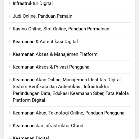
Infrastruktur Digital
Judi Online, Panduan Pemain
Kasino Online, Slot Online, Panduan Permainan
Keamanan & Autentikasi Digital
Keamanan Akses & Manajemen Platform
Keamanan Akses & Privasi Pengguna
Keamanan Akun Online, Manajemen Identitas Digital,
Sistem Verifikasi dan Autentikasi, Infrastruktur
Perlindungan Data, Edukasi Keamanan Siber, Tata Kelola
Platform Digital
Keamanan Akun, Teknologi Online, Panduan Pengguna
Keamanan dan Infrastruktur Cloud
Keamanan Digital