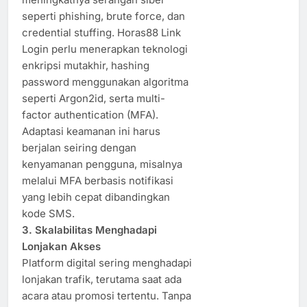
seperti phishing, brute force, dan
credential stuffing. Horas88 Link
Login perlu menerapkan teknologi
enkripsi mutakhir, hashing
password menggunakan algoritma
seperti Argon2id, serta multi-
factor authentication (MFA).
Adaptasi keamanan ini harus
berjalan seiring dengan
kenyamanan pengguna, misalnya
melalui MFA berbasis notifikasi
yang lebih cepat dibandingkan
kode SMS.
3. Skalabilitas Menghadapi
Lonjakan Akses
Platform digital sering menghadapi
lonjakan trafik, terutama saat ada
acara atau promosi tertentu. Tanpa