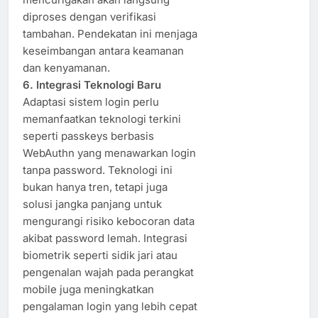
diproses dengan verifikasi
tambahan. Pendekatan ini menjaga
keseimbangan antara keamanan
dan kenyamanan.
6. Integrasi Teknologi Baru
Adaptasi sistem login perlu
memanfaatkan teknologi terkini
seperti passkeys berbasis
WebAuthn yang menawarkan login
tanpa password. Teknologi ini
bukan hanya tren, tetapi juga
solusi jangka panjang untuk
mengurangi risiko kebocoran data
akibat password lemah. Integrasi
biometrik seperti sidik jari atau
pengenalan wajah pada perangkat
mobile juga meningkatkan
pengalaman login yang lebih cepat