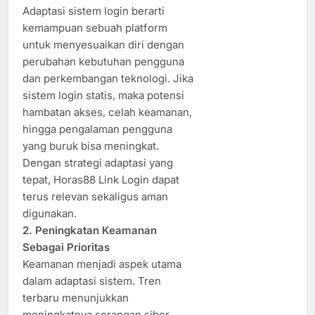
Adaptasi sistem login berarti
kemampuan sebuah platform
untuk menyesuaikan diri dengan
perubahan kebutuhan pengguna
dan perkembangan teknologi. Jika
sistem login statis, maka potensi
hambatan akses, celah keamanan,
hingga pengalaman pengguna
yang buruk bisa meningkat.
Dengan strategi adaptasi yang
tepat, Horas88 Link Login dapat
terus relevan sekaligus aman
digunakan.
2. Peningkatan Keamanan
Sebagai Prioritas
Keamanan menjadi aspek utama
dalam adaptasi sistem. Tren
terbaru menunjukkan
meningkatnya serangan siber