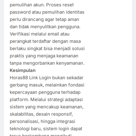
pemulihan akun. Proses reset
password atau pemulihan identitas
perlu dirancang agar tetap aman
dan tidak menyulitkan pengguna.
Verifikasi melalui email atau
perangkat terdaftar dengan masa
berlaku singkat bisa menjadi solusi
praktis yang menjaga keamanan
tanpa mengorbankan kenyamanan.
Kesimpulan
Horas88 Link Login bukan sekadar
gerbang masuk, melainkan fondasi
kepercayaan pengguna terhadap
platform. Melalui strategi adaptasi
sistem yang mencakup keamanan,
skalabilitas, desain responsif,
personalisasi, hingga integrasi
teknologi baru, sistem login dapat
terus berkembang mengikuti