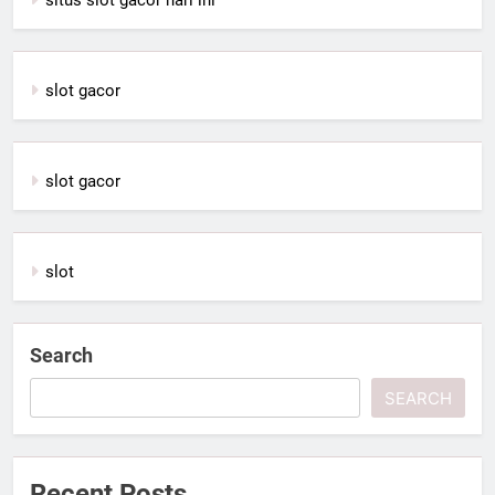
situs slot gacor hari ini
slot gacor
slot gacor
slot
Search
SEARCH
Recent Posts