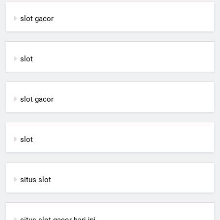
slot gacor
slot
slot gacor
slot
situs slot