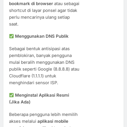
bookmark di browser
atau sebagai
shortcut di layar ponsel agar tidak
perlu mencarinya ulang setiap
saat.
Menggunakan DNS Publik
Sebagai bentuk antisipasi atas
pemblokiran, banyak pengguna
mulai beralih menggunakan DNS
publik seperti Google (8.8.8.8) atau
Cloudflare (1.1.1.1) untuk
menghindari sensor ISP.
Menginstal Aplikasi Resmi
(Jika Ada)
Beberapa pengguna lebih memilih
akses melalui
aplikasi mobile