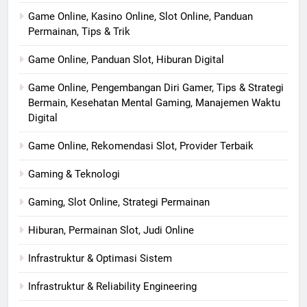
Game Online, Kasino Online, Slot Online, Panduan
Permainan, Tips & Trik
Game Online, Panduan Slot, Hiburan Digital
Game Online, Pengembangan Diri Gamer, Tips & Strategi
Bermain, Kesehatan Mental Gaming, Manajemen Waktu
Digital
Game Online, Rekomendasi Slot, Provider Terbaik
Gaming & Teknologi
Gaming, Slot Online, Strategi Permainan
Hiburan, Permainan Slot, Judi Online
Infrastruktur & Optimasi Sistem
Infrastruktur & Reliability Engineering