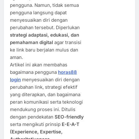
pengguna. Namun, tidak semua
pengguna langsung dapat
menyesuaikan diri dengan
perubahan tersebut. Diperlukan
strategi adaptasi, edukasi, dan
pemahaman digital
agar transisi
ke link baru berjalan mulus dan
aman.
Artikel ini akan membahas
bagaimana pengguna
horas88
login
menyesuaikan diri dengan
perubahan link, strategi efektif
yang diterapkan, dan bagaimana
peran komunikasi serta teknologi
mendukung proses ini. Ditulis
dengan pendekatan
SEO-friendly
serta mengikuti prinsip
E-E-A-T
(Experience, Expertise,