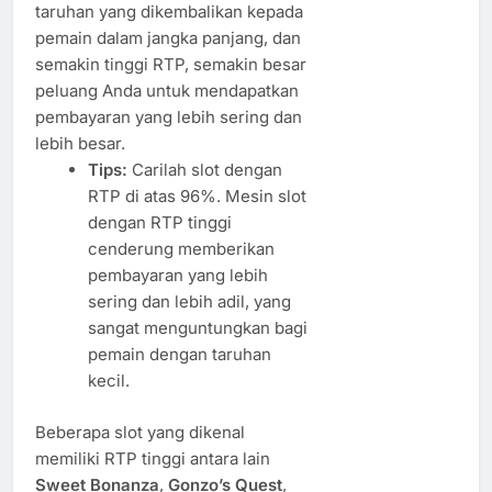
taruhan yang dikembalikan kepada
pemain dalam jangka panjang, dan
semakin tinggi RTP, semakin besar
peluang Anda untuk mendapatkan
pembayaran yang lebih sering dan
lebih besar.
Tips:
Carilah slot dengan
RTP di atas 96%. Mesin slot
dengan RTP tinggi
cenderung memberikan
pembayaran yang lebih
sering dan lebih adil, yang
sangat menguntungkan bagi
pemain dengan taruhan
kecil.
Beberapa slot yang dikenal
memiliki RTP tinggi antara lain
Sweet Bonanza
,
Gonzo’s Quest
,