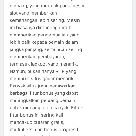
menang, yang merujuk pada mesin
slot yang memberikan
kemenangan lebih sering. Mesin
ini biasanya dirancang untuk
memberikan pengembalian yang
lebih baik kepada pemain dalam
jangka panjang, serta lebih sering
memberikan pembayaran,
termasuk jackpot yang menarik.
Namun, bukan hanya RTP yang
membuat situs gacor menarik.
Banyak situs juga menawarkan
berbagai fitur bonus yang dapat
meningkatkan peluang pemain
untuk menang lebih banyak. Fitur-
fitur bonus ini sering kali
mencakup putaran gratis,
multipliers, dan bonus progresif,