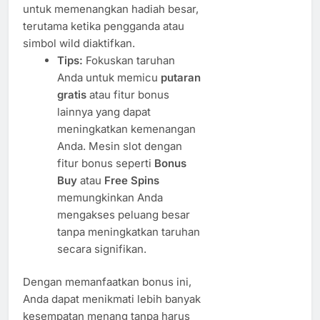
untuk memenangkan hadiah besar,
terutama ketika pengganda atau
simbol wild diaktifkan.
Tips:
Fokuskan taruhan
Anda untuk memicu
putaran
gratis
atau fitur bonus
lainnya yang dapat
meningkatkan kemenangan
Anda. Mesin slot dengan
fitur bonus seperti
Bonus
Buy
atau
Free Spins
memungkinkan Anda
mengakses peluang besar
tanpa meningkatkan taruhan
secara signifikan.
Dengan memanfaatkan bonus ini,
Anda dapat menikmati lebih banyak
kesempatan menang tanpa harus