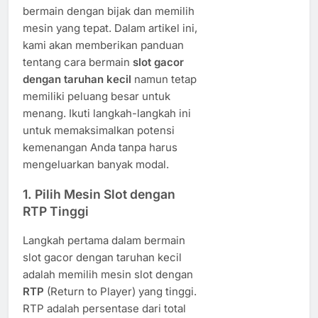
bermain dengan bijak dan memilih
mesin yang tepat. Dalam artikel ini,
kami akan memberikan panduan
tentang cara bermain
slot gacor
dengan taruhan kecil
namun tetap
memiliki peluang besar untuk
menang. Ikuti langkah-langkah ini
untuk memaksimalkan potensi
kemenangan Anda tanpa harus
mengeluarkan banyak modal.
1.
Pilih Mesin Slot dengan
RTP Tinggi
Langkah pertama dalam bermain
slot gacor dengan taruhan kecil
adalah memilih mesin slot dengan
RTP
(Return to Player) yang tinggi.
RTP adalah persentase dari total