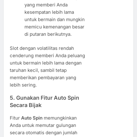
yang memberi Anda
kesempatan lebih lama
untuk bermain dan mungkin
memicu kemenangan besar
di putaran berikutnya.
Slot dengan volatilitas rendah
cenderung memberi Anda peluang
untuk bermain lebih lama dengan
taruhan kecil, sambil tetap
memberikan pembayaran yang
lebih sering.
5.
Gunakan Fitur Auto Spin
Secara Bijak
Fitur
Auto Spin
memungkinkan
Anda untuk memutar gulungan
secara otomatis dengan jumlah