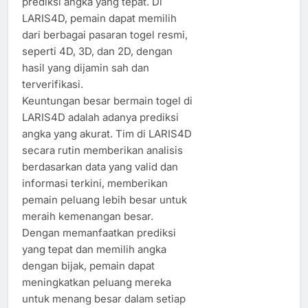
prediksi angka yang tepat. Di
LARIS4D, pemain dapat memilih
dari berbagai pasaran togel resmi,
seperti 4D, 3D, dan 2D, dengan
hasil yang dijamin sah dan
terverifikasi.
Keuntungan besar bermain togel di
LARIS4D adalah adanya prediksi
angka yang akurat. Tim di LARIS4D
secara rutin memberikan analisis
berdasarkan data yang valid dan
informasi terkini, memberikan
pemain peluang lebih besar untuk
meraih kemenangan besar.
Dengan memanfaatkan prediksi
yang tepat dan memilih angka
dengan bijak, pemain dapat
meningkatkan peluang mereka
untuk menang besar dalam setiap