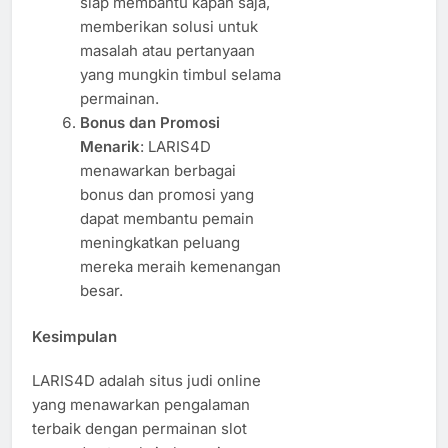
siap membantu kapan saja,
memberikan solusi untuk
masalah atau pertanyaan
yang mungkin timbul selama
permainan.
Bonus dan Promosi
Menarik
: LARIS4D
menawarkan berbagai
bonus dan promosi yang
dapat membantu pemain
meningkatkan peluang
mereka meraih kemenangan
besar.
Kesimpulan
LARIS4D adalah situs judi online
yang menawarkan pengalaman
terbaik dengan permainan slot