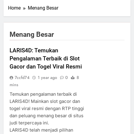
Home
Menang Besar
Menang Besar
LARIS4D: Temukan
Pengalaman Terbaik di Slot
Gacor dan Togel Viral Resmi
7ccfd74
1 year ago
0
8
mins
Temukan pengalaman terbaik di
LARIS4D! Mainkan slot gacor dan
togel viral resmi dengan RTP tinggi
dan peluang menang besar di situs
judi terpercaya ini.
LARIS4D telah menjadi pilihan