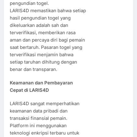
pengundian togel.
LARIS4D memastikan bahwa setiap
hasil pengundian togel yang
dikeluarkan adalah sah dan
terverifikasi, memberikan rasa
aman dan percaya diri bagi pemain
saat bertaruh. Pasaran togel yang
terverifikasi menjamin bahwa
setiap taruhan dihitung dengan
benar dan transparan.
Keamanan dan Pembayaran
Cepat di LARIS4D
LARIS4D sangat memperhatikan
keamanan data pribadi dan
transaksi finansial pemain.
Platform ini menggunakan
teknologi enkripsi terbaru untuk