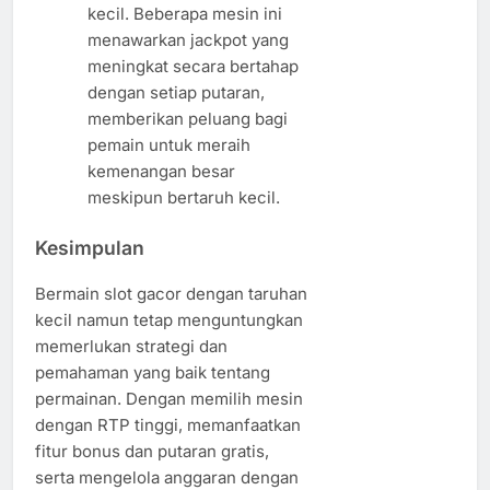
kecil. Beberapa mesin ini
menawarkan jackpot yang
meningkat secara bertahap
dengan setiap putaran,
memberikan peluang bagi
pemain untuk meraih
kemenangan besar
meskipun bertaruh kecil.
Kesimpulan
Bermain slot gacor dengan taruhan
kecil namun tetap menguntungkan
memerlukan strategi dan
pemahaman yang baik tentang
permainan. Dengan memilih mesin
dengan RTP tinggi, memanfaatkan
fitur bonus dan putaran gratis,
serta mengelola anggaran dengan